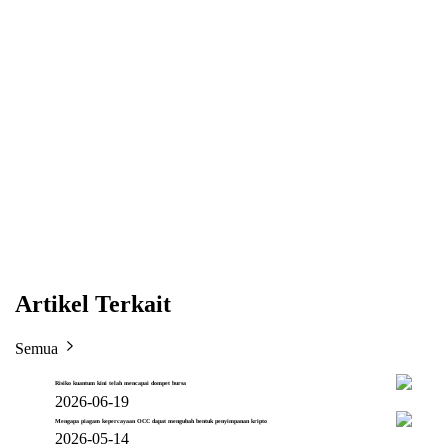
Artikel Terkait
Semua
Risiko kuantum kini telah mencapai dompet bursa
2026-06-19
Mengapa piagam kepercayaan OCC dapat mengubah bentuk penyimpanan kripto
2026-05-14