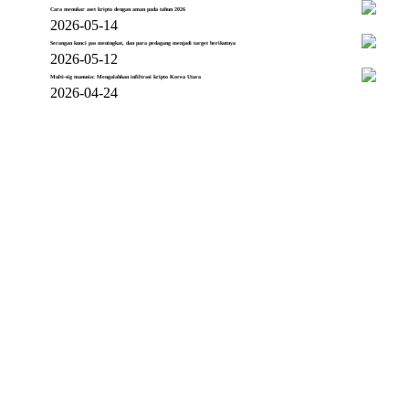
Cara menukar aset kripto dengan aman pada tahun 2026
2026-05-14
Serangan kunci pas meningkat, dan para pedagang menjadi target berikutnya
2026-05-12
Multi-sig manusia: Mengalahkan infiltrasi kripto Korea Utara
2026-04-24