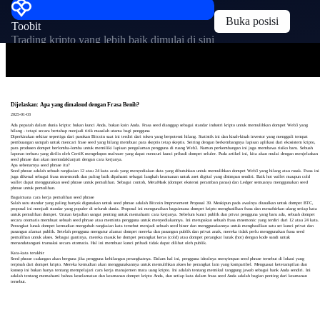
Buka posisi
Toobit
Trading kripto yang lebih baik dimulai di sini
Dijelaskan: Apa yang dimaksud dengan Frasa Benih?
2025-01-03
Ada pepatah dalam dunia kripto: bukan kunci Anda, bukan koin Anda. Frasa seed dianggap sebagai standar industri kripto untuk memulihkan dompet Web3 yang
hilang - tetapi secara bertahap menjadi titik masalah utama bagi pengguna
Diperkirakan sekitar sepertiga dari pasokan Bitcoin saat ini terdiri dari token yang berpotensi hilang. Statistik ini dan kisah-kisah investor yang menggali tempat
pembuangan sampah untuk mencari frase seed yang hilang membuat para skeptis tetap skeptis. Seiring dengan berkembangnya lapisan aplikasi dari ekosistem kripto,
para produsen dompet berlomba-lomba untuk memiliki lapisan pengalaman pengguna di ruang Web3. Namun perkembangan ini juga membawa risiko baru. Sebuah
laporan terbaru yang dirilis oleh CertiK mengekspos malware yang dapat mencuri kunci pribadi dompet seluler. Pada artikel ini, kita akan mulai dengan menjelaskan
seed phrase dan akan menindaklanjuti dengan cara kerjanya.
Apa sebenarnya seed phrase itu?
Seed phrase adalah sebuah rangkaian 12 atau 24 kata acak yang menyediakan data yang dibutuhkan untuk memulihkan dompet Web3 yang hilang atau rusak. Frasa ini
juga dikenal sebagai frasa mnemonik dan paling baik dipahami sebagai langkah keamanan untuk aset digital yang disimpan sendiri. Baik hot wallet maupun cold
wallet dapat menggunakan seed phrase untuk pemulihan. Sebagai contoh, MetaMask (dompet ekstensi peramban panas) dan Ledger semuanya menggunakan seed
phrase untuk pemulihan.
Bagaimana cara kerja pemulihan seed phrase
Salah satu standar yang paling banyak digunakan untuk seed phrase adalah Bitcoin Improvement Proposal 39. Meskipun pada awalnya diusulkan untuk dompet BTC,
proposal ini menjadi standar yang populer di seluruh dunia. Proposal ini menguraikan bagaimana dompet kripto menghasilkan frasa dan menafsirkan ulang setiap kata
untuk pemulihan dompet. Urutan kejadian sangat penting untuk memahami cara kerjanya. Sebelum kunci publik dan privat pengguna yang baru ada, sebuah dompet
secara otomatis membuat sebuah seed phrase atau meminta pengguna untuk menyediakannya. Ini merupakan sebuah frasa mnemonic yang terdiri dari 12 atau 24 kata.
Perangkat lunak dompet kemudian mengubah rangkaian kata tersebut menjadi sebuah seed biner dan menggunakannya untuk menghasilkan satu set kunci privat dan
pasangan alamat publik. Setelah pengguna mengatur alamat dompet mereka dan pasangan publik dan privat anak, mereka tidak perlu menggunakan frasa seed
pemulihan untuk akses. Sebagai gantinya, mereka masuk ke dompet perangkat keras (cold) atau dompet perangkat lunak (hot) dengan kode sandi untuk
menandatangani transaksi secara otomatis. Hal ini membuat kunci pribadi tidak dapat dilihat oleh publik.
Kata-kata terakhir
Seed phrase cadangan akan berguna jika pengguna kehilangan perangkatnya. Dalam hal ini, pengguna idealnya menyimpan seed phrase tersebut di lokasi yang
terpisah dari dompet kripto. Mereka kemudian akan menggunakannya untuk memulihkan akses ke perangkat lain yang kompatibel. Menguasai keterampilan dan
konsep ini bukan hanya tentang mempelajari cara kerja manajemen mata uang kripto. Ini adalah tentang memikul tanggung jawab sebagai bank Anda sendiri. Ini
adalah tentang memahami bahwa keselamatan dan keamanan dompet kripto Anda, dan setiap kata dalam frasa seed Anda adalah bagian penting dari keamanan
tersebut.