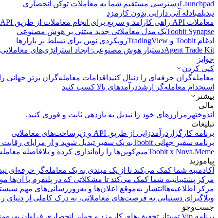
Launchpad
دسترسی مستقیم شما به معاملات توکن انحصاری
تبدیل
مبادله آنی دارایی بدون کارمزد
معاملات API
راهی کارآمد و سریع برای انجام معاملات از طریق API فراهم می‌کند.
Toobit Synapse
یک مدل معاملاتی جدید مبتنی بر هوش مصنوعی
ادغام Toobit و TradingView
رویکردی نوین برای تسلط بر بازارها
Agent Trade Kit
دستیار هوش مصنوعی: ایجاد استراتژی‌های معاملاتی 
جوایز
کپی‌ کردن
معامله‌گران حرفه‌ای را دنبال کنید
اقدامات معامله‌گران برتر جهانی را 
استخدام معامله‌گر ارشد
درآمد‌های بالا کسب کنید
بیشتر
مالی
اندوخته
رمزارزهای خود را تبدیل به بازدهی ثابت و فوری کنید.
تبلیغات
برنامه کارگزار
درآمدزایی از طریق API و زیرساخت‌های معاملاتی
برنامه سفیر جهانی Toobit
به یک سفیر تبدیل شوید و از مزایای رقابت م
Toobit x Nova.Meme
میم‌کوین‌ها را راه‌اندازی کرده و بلافاصله معامله
بیاموزید
آکادمی
به شما کمک می‌کند تا از یک مبتدی به یک معامله‌گر حرفه‌ای تبد
مرکز پشتیبانی
به شما کمک می‌کند تا مشکلاتی که در پلتفرم با آن‌ها مو
مرکز اطلاعیه‌ها
انتشار به‌موقع اعلان‌ها و به‌روزرسانی‌های مهم سیست
وبلاگ
برای دستیابی به فرصت‌های معاملاتی، به درک کاملی از دنیای رم
جست‌وجو
برنامه Vip توبیت
از تخفیف‌های کارمزد و جوایز انحصاری فراوان بهره‌من