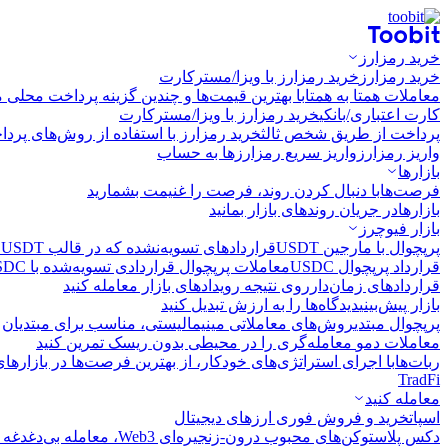
خرید رمزارز
خرید رمزارز
خرید رمزارز با ویزا/مسترکارت
معاملات همتا به همتا
با بهترین قیمت‌ها و چندین گزینه پرداخت محلی م
کارت اعتباری/بانکی
خرید رمزارز با ویزا/مسترکارت
پرداخت از طریق شخص ثالث
خرید رمزارز با استفاده از روش‌های پرد
واریز رمزارز
واریز سریع رمزارزها به حساب
بازارها
فرصت‌ها
با دنبال کردن روند، فرصت را غنیمت بشمارید
بازارها
در جریان روندهای بازار بمانید
بازار فیوچرز
پرپچوال با مارجین USDT
قراردادهای تسویه‌نشده که در قالب USDT تسویه می‌شوند
قرارداد پرپچوال USDC
معاملات پرپچوال قراردادی تسویه‌شده با USDC
قراردادهای زمان‌دار
روی نتیجه رویدادهای بازار معامله کنید
بازار پیش‌بینی
دیدگاه‌ها را به ارزش تبدیل کنید
پرپچوال مبتدی
روش‌های معاملاتی مینیمالیستی، مناسب برای مبتدیان
معاملات دمو
معامله‌گری را در محیطی بدون ریسک تمرین کنید
ربات‌ها
با اجرای استراتژی‌های خودکار، از بهترین فرصت‌ها در بازارها
TradFi
معامله کنید
اسپات
خرید و فروش فوری ارزهای دیجیتال
دکس پلاس
توکن‌های محبوب درون-زنجیره‌ای Web3، معامله بی‌دغدغه و سریع