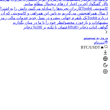
تالار گفتگو
از آخرین اخبار ارزهای دیجیتال مطلع بمانید.
کامیونیتی Toobit
کاربران تجربه‌ها را مبادله می‌کنند، دانش را به اشت
3 سال همراهی
جشن می‌گیریم به پاس این همراهی و کامیونیتی که آن 
درباره Toobit
یک پلتفرم جهانی پیشرو در نسل جدید خدمات مالی رمزا
پیشنهادات و بازخورد محصول
نظر خود را با ما در میان بگذارید
گواهی اثبات ذخایر (PoR)
اعتماد، با تکیه بر 100% ذخایر
ورود به سیستم
ثبت‌نام
🔥BTC/USDT