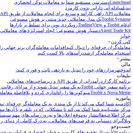
Launchpad
دسترسی مستقیم شما به معاملات توکن انحصاری
تبدیل
مبادله آنی دارایی بدون کارمزد
معاملات API
راهی کارآمد و سریع برای انجام معاملات از طریق API فراهم می‌کند.
Toobit Synapse
یک مدل معاملاتی جدید مبتنی بر هوش مصنوعی
ادغام Toobit و TradingView
رویکردی نوین برای تسلط بر بازارها
Agent Trade Kit
دستیار هوش مصنوعی: ایجاد استراتژی‌های معاملاتی 
جوایز
کپی‌ کردن
معامله‌گران حرفه‌ای را دنبال کنید
اقدامات معامله‌گران برتر جهانی را 
استخدام معامله‌گر ارشد
درآمد‌های بالا کسب کنید
بیشتر
مالی
اندوخته
رمزارزهای خود را تبدیل به بازدهی ثابت و فوری کنید.
تبلیغات
برنامه کارگزار
درآمدزایی از طریق API و زیرساخت‌های معاملاتی
برنامه سفیر جهانی Toobit
به یک سفیر تبدیل شوید و از مزایای رقابت م
Toobit x Nova.Meme
میم‌کوین‌ها را راه‌اندازی کرده و بلافاصله معامله
بیاموزید
آکادمی
به شما کمک می‌کند تا از یک مبتدی به یک معامله‌گر حرفه‌ای تبد
مرکز پشتیبانی
به شما کمک می‌کند تا مشکلاتی که در پلتفرم با آن‌ها مو
مرکز اطلاعیه‌ها
انتشار به‌موقع اعلان‌ها و به‌روزرسانی‌های مهم سیست
وبلاگ
برای دستیابی به فرصت‌های معاملاتی، به درک کاملی از دنیای رم
جست‌وجو
برنامه Vip توبیت
از تخفیف‌های کارمزد و جوایز انحصاری فراوان بهره‌من