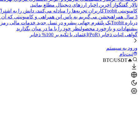
تالار گفتگو
از آخرین اخبار ارزهای دیجیتال مطلع بمانید.
کامیونیتی Toobit
کاربران تجربه‌ها را مبادله می‌کنند، دانش را به اشت
3 سال همراهی
جشن می‌گیریم به پاس این همراهی و کامیونیتی که آن 
درباره Toobit
یک پلتفرم جهانی پیشرو در نسل جدید خدمات مالی رمزا
پیشنهادات و بازخورد محصول
نظر خود را با ما در میان بگذارید
گواهی اثبات ذخایر (PoR)
اعتماد، با تکیه بر 100% ذخایر
ورود به سیستم
ثبت‌نام
🔥BTC/USDT