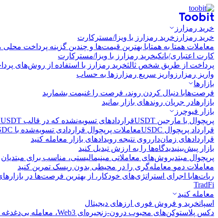
خرید رمزارز
خرید رمزارز
خرید رمزارز با ویزا/مسترکارت
معاملات همتا به همتا
با بهترین قیمت‌ها و چندین گزینه پرداخت محلی م
کارت اعتباری/بانکی
خرید رمزارز با ویزا/مسترکارت
پرداخت از طریق شخص ثالث
خرید رمزارز با استفاده از روش‌های پرد
واریز رمزارز
واریز سریع رمزارزها به حساب
بازارها
فرصت‌ها
با دنبال کردن روند، فرصت را غنیمت بشمارید
بازارها
در جریان روندهای بازار بمانید
بازار فیوچرز
پرپچوال با مارجین USDT
قراردادهای تسویه‌نشده که در قالب USDT تسویه می‌شوند
قرارداد پرپچوال USDC
معاملات پرپچوال قراردادی تسویه‌شده با USDC
قراردادهای زمان‌دار
روی نتیجه رویدادهای بازار معامله کنید
بازار پیش‌بینی
دیدگاه‌ها را به ارزش تبدیل کنید
پرپچوال مبتدی
روش‌های معاملاتی مینیمالیستی، مناسب برای مبتدیان
معاملات دمو
معامله‌گری را در محیطی بدون ریسک تمرین کنید
ربات‌ها
با اجرای استراتژی‌های خودکار، از بهترین فرصت‌ها در بازارها
TradFi
معامله کنید
اسپات
خرید و فروش فوری ارزهای دیجیتال
دکس پلاس
توکن‌های محبوب درون-زنجیره‌ای Web3، معامله بی‌دغدغه و سریع