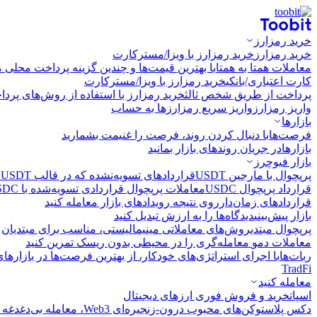
خرید رمزارز
خرید رمزارز
خرید رمزارز با ویزا/مسترکارت
معاملات همتا به همتا
با بهترین قیمت‌ها و چندین گزینه پرداخت محلی م
کارت اعتباری/بانکی
خرید رمزارز با ویزا/مسترکارت
پرداخت از طریق شخص ثالث
خرید رمزارز با استفاده از روش‌های پرد
واریز رمزارز
واریز سریع رمزارزها به حساب
بازارها
فرصت‌ها
با دنبال کردن روند، فرصت را غنیمت بشمارید
بازارها
در جریان روندهای بازار بمانید
بازار فیوچرز
پرپچوال با مارجین USDT
قراردادهای تسویه‌نشده که در قالب USDT تسویه می‌شوند
قرارداد پرپچوال USDC
معاملات پرپچوال قراردادی تسویه‌شده با USDC
قراردادهای زمان‌دار
روی نتیجه رویدادهای بازار معامله کنید
بازار پیش‌بینی
دیدگاه‌ها را به ارزش تبدیل کنید
پرپچوال مبتدی
روش‌های معاملاتی مینیمالیستی، مناسب برای مبتدیان
معاملات دمو
معامله‌گری را در محیطی بدون ریسک تمرین کنید
ربات‌ها
با اجرای استراتژی‌های خودکار، از بهترین فرصت‌ها در بازارها
TradFi
معامله کنید
اسپات
خرید و فروش فوری ارزهای دیجیتال
دکس پلاس
توکن‌های محبوب درون-زنجیره‌ای Web3، معامله بی‌دغدغه و سریع