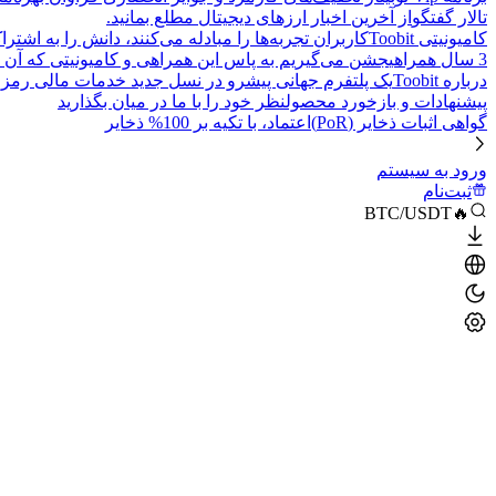
تالار گفتگو
از آخرین اخبار ارزهای دیجیتال مطلع بمانید.
کامیونیتی Toobit
کاربران تجربه‌ها را مبادله می‌کنند، دانش را به اشت
3 سال همراهی
جشن می‌گیریم به پاس این همراهی و کامیونیتی که آن 
درباره Toobit
یک پلتفرم جهانی پیشرو در نسل جدید خدمات مالی رمزا
پیشنهادات و بازخورد محصول
نظر خود را با ما در میان بگذارید
گواهی اثبات ذخایر (PoR)
اعتماد، با تکیه بر 100% ذخایر
ورود به سیستم
ثبت‌نام
🔥BTC/USDT