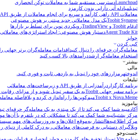
Launchpad
دسترسی مستقیم شما به معاملات توکن انحصاری
تبدیل
مبادله آنی دارایی بدون کارمزد
معاملات API
راهی کارآمد و سریع برای انجام معاملات از طریق API فراهم می‌کند.
Toobit Synapse
یک مدل معاملاتی جدید مبتنی بر هوش مصنوعی
ادغام Toobit و TradingView
رویکردی نوین برای تسلط بر بازارها
Agent Trade Kit
دستیار هوش مصنوعی: ایجاد استراتژی‌های معاملاتی 
جوایز
کپی‌ کردن
معامله‌گران حرفه‌ای را دنبال کنید
اقدامات معامله‌گران برتر جهانی را 
استخدام معامله‌گر ارشد
درآمد‌های بالا کسب کنید
بیشتر
مالی
اندوخته
رمزارزهای خود را تبدیل به بازدهی ثابت و فوری کنید.
تبلیغات
برنامه کارگزار
درآمدزایی از طریق API و زیرساخت‌های معاملاتی
برنامه سفیر جهانی Toobit
به یک سفیر تبدیل شوید و از مزایای رقابت م
Toobit x Nova.Meme
میم‌کوین‌ها را راه‌اندازی کرده و بلافاصله معامله
بیاموزید
آکادمی
به شما کمک می‌کند تا از یک مبتدی به یک معامله‌گر حرفه‌ای تبد
مرکز پشتیبانی
به شما کمک می‌کند تا مشکلاتی که در پلتفرم با آن‌ها مو
مرکز اطلاعیه‌ها
انتشار به‌موقع اعلان‌ها و به‌روزرسانی‌های مهم سیست
وبلاگ
برای دستیابی به فرصت‌های معاملاتی، به درک کاملی از دنیای رم
جست‌وجو
برنامه Vip توبیت
از تخفیف‌های کارمزد و جوایز انحصاری فراوان بهره‌من