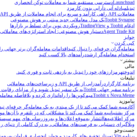
Launchpad
دسترسی مستقیم شما به معاملات توکن انحصاری
تبدیل
مبادله آنی دارایی بدون کارمزد
معاملات API
راهی کارآمد و سریع برای انجام معاملات از طریق API فراهم می‌کند.
Toobit Synapse
یک مدل معاملاتی جدید مبتنی بر هوش مصنوعی
ادغام Toobit و TradingView
رویکردی نوین برای تسلط بر بازارها
Agent Trade Kit
دستیار هوش مصنوعی: ایجاد استراتژی‌های معاملاتی 
جوایز
کپی‌ کردن
معامله‌گران حرفه‌ای را دنبال کنید
اقدامات معامله‌گران برتر جهانی را 
استخدام معامله‌گر ارشد
درآمد‌های بالا کسب کنید
بیشتر
مالی
اندوخته
رمزارزهای خود را تبدیل به بازدهی ثابت و فوری کنید.
تبلیغات
برنامه کارگزار
درآمدزایی از طریق API و زیرساخت‌های معاملاتی
برنامه سفیر جهانی Toobit
به یک سفیر تبدیل شوید و از مزایای رقابت م
Toobit x Nova.Meme
میم‌کوین‌ها را راه‌اندازی کرده و بلافاصله معامله
بیاموزید
آکادمی
به شما کمک می‌کند تا از یک مبتدی به یک معامله‌گر حرفه‌ای تبد
مرکز پشتیبانی
به شما کمک می‌کند تا مشکلاتی که در پلتفرم با آن‌ها مو
مرکز اطلاعیه‌ها
انتشار به‌موقع اعلان‌ها و به‌روزرسانی‌های مهم سیست
وبلاگ
برای دستیابی به فرصت‌های معاملاتی، به درک کاملی از دنیای رم
جست‌وجو
برنامه Vip توبیت
از تخفیف‌های کارمزد و جوایز انحصاری فراوان بهره‌من