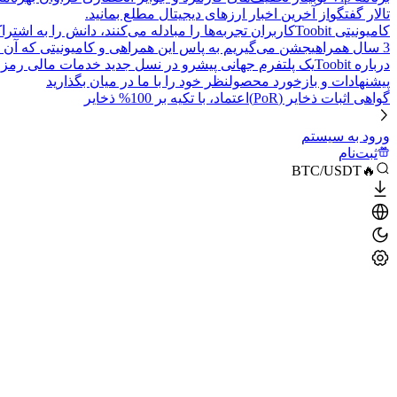
تالار گفتگو
از آخرین اخبار ارزهای دیجیتال مطلع بمانید.
کامیونیتی Toobit
کاربران تجربه‌ها را مبادله می‌کنند، دانش را به اشت
3 سال همراهی
جشن می‌گیریم به پاس این همراهی و کامیونیتی که آن 
درباره Toobit
یک پلتفرم جهانی پیشرو در نسل جدید خدمات مالی رمزا
پیشنهادات و بازخورد محصول
نظر خود را با ما در میان بگذارید
گواهی اثبات ذخایر (PoR)
اعتماد، با تکیه بر 100% ذخایر
ورود به سیستم
ثبت‌نام
🔥BTC/USDT