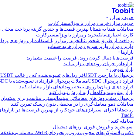
خرید رمزارز
خرید رمزارز
خرید رمزارز با ویزا/مسترکارت
معاملات همتا به همتا
با بهترین قیمت‌ها و چندین گزینه پرداخت محلی م
کارت اعتباری/بانکی
خرید رمزارز با ویزا/مسترکارت
پرداخت از طریق شخص ثالث
خرید رمزارز با استفاده از روش‌های پرد
واریز رمزارز
واریز سریع رمزارزها به حساب
بازارها
فرصت‌ها
با دنبال کردن روند، فرصت را غنیمت بشمارید
بازارها
در جریان روندهای بازار بمانید
بازار فیوچرز
پرپچوال با مارجین USDT
قراردادهای تسویه‌نشده که در قالب USDT تسویه می‌شوند
قرارداد پرپچوال USDC
معاملات پرپچوال قراردادی تسویه‌شده با USDC
قراردادهای زمان‌دار
روی نتیجه رویدادهای بازار معامله کنید
بازار پیش‌بینی
دیدگاه‌ها را به ارزش تبدیل کنید
پرپچوال مبتدی
روش‌های معاملاتی مینیمالیستی، مناسب برای مبتدیان
معاملات دمو
معامله‌گری را در محیطی بدون ریسک تمرین کنید
ربات‌ها
با اجرای استراتژی‌های خودکار، از بهترین فرصت‌ها در بازارها
TradFi
معامله کنید
اسپات
خرید و فروش فوری ارزهای دیجیتال
دکس پلاس
توکن‌های محبوب درون-زنجیره‌ای Web3، معامله بی‌دغدغه و سریع