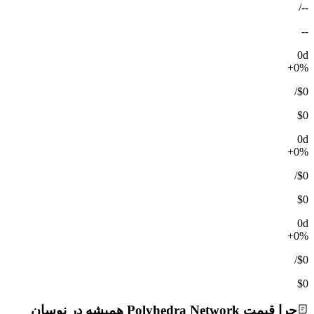
/
--
--
0d
+0%
/
$0
$0
0d
+0%
/
$0
$0
0d
+0%
/
$0
$0
چرا قیمت Polyhedra Network همیشه در نوسان