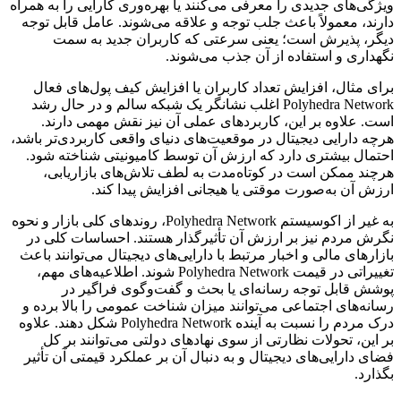
ویژگی‌های جدیدی را معرفی می‌کنند یا بهره‌وری کارایی را به همراه
دارند، معمولاً باعث جلب توجه و علاقه‌ می‌شوند. عامل قابل توجه
دیگر، پذیرش است؛ یعنی سرعتی که کاربران جدید به سمت
نگهداری و استفاده از آن جذب می‌شوند.
برای مثال، افزایش تعداد کاربران یا افزایش کیف پول‌های فعال
Polyhedra Network اغلب نشانگر یک شبکه سالم و در حال رشد
است. علاوه بر این، کاربردهای عملی آن نیز نقش مهمی دارند.
هرچه دارایی دیجیتال در موقعیت‌های دنیای واقعی کاربردی‌تر باشد،
احتمال بیشتری دارد که ارزش آن توسط کامیونیتی شناخته شود.
هرچند ممکن است در کوتاه‌مدت به لطف تلاش‌های بازاریابی،
ارزش آن به‌صورت موقتی یا هیجانی افزایش پیدا کند.
به غیر از اکوسیستم Polyhedra Network، روندهای کلی بازار و نحوه
نگرش مردم نیز بر ارزش آن تأثیرگذار هستند. احساسات کلی در
بازارهای مالی و اخبار مرتبط با دارایی‌های دیجیتال می‌توانند باعث
تغییراتی در قیمت Polyhedra Network شوند. اطلاعیه‌های مهم،
پوشش قابل توجه رسانه‌ای یا بحث و گفت‌وگوی فراگیر در
رسانه‌های اجتماعی می‌توانند میزان شناخت عمومی را بالا برده و
درک مردم را نسبت به آینده Polyhedra Network شکل دهند. علاوه
بر این، تحولات نظارتی از سوی نهادهای دولتی می‌توانند بر کل
فضای دارایی‌های دیجیتال و به‌ دنبال آن بر عملکرد قیمتی آن تأثیر
بگذارد.