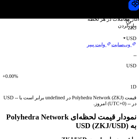
قیمت Polyhedra Network
Toobit
آغاز معاملات در هر لحظه
باز کردن
ZKJ
USD
وب‌سایت
وایت پیپر
--
USD
+0.00%
1D
قیمت Polyhedra Network (ZKJ) در undefined برابر است با -- USD
در -- (UTC+0) امروز.
نمودار قیمت لحظه‌ای Polyhedra Network
به USD (ZKJ/USD)