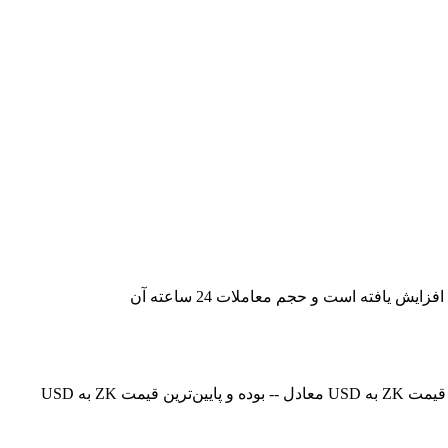
قیمت لحظه‌ای zkSync در حال حاضر -- است، با ارزش بازار فعلی معادل 621,517,196.9203835. قیمت zkSync در 24 ساعت گذشته 0.00% افزایش یافته است و حجم معاملات 24 ساعته آن
در حال حاضر، قیمت zkSync (ZK) در معادل -- است. هم‌اکنون می‌توانید 1ZK را با قیمت USD خریداری کنید. در 24 ساعت گذشته، بالاترین قیمت ZK به USD معادل -- بوده و پایین‌ترین قیمت ZK به USD