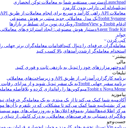
Launchpad
دسترسی مستقیم شما به معاملات توکن انحصاری
تبدیل
مبادله آنی دارایی بدون کارمزد
معاملات API
راهی کارآمد و سریع برای انجام معاملات از طریق API فراهم می‌کند.
Toobit Synapse
یک مدل معاملاتی جدید مبتنی بر هوش مصنوعی
ادغام Toobit و TradingView
رویکردی نوین برای تسلط بر بازارها
Agent Trade Kit
دستیار هوش مصنوعی: ایجاد استراتژی‌های معاملاتی 
جوایز
کپی‌ کردن
معامله‌گران حرفه‌ای را دنبال کنید
اقدامات معامله‌گران برتر جهانی را 
استخدام معامله‌گر ارشد
درآمد‌های بالا کسب کنید
بیشتر
مالی
اندوخته
رمزارزهای خود را تبدیل به بازدهی ثابت و فوری کنید.
تبلیغات
برنامه کارگزار
درآمدزایی از طریق API و زیرساخت‌های معاملاتی
برنامه سفیر جهانی Toobit
به یک سفیر تبدیل شوید و از مزایای رقابت م
Toobit x Nova.Meme
میم‌کوین‌ها را راه‌اندازی کرده و بلافاصله معامله
بیاموزید
آکادمی
به شما کمک می‌کند تا از یک مبتدی به یک معامله‌گر حرفه‌ای تبد
مرکز پشتیبانی
به شما کمک می‌کند تا مشکلاتی که در پلتفرم با آن‌ها مو
مرکز اطلاعیه‌ها
انتشار به‌موقع اعلان‌ها و به‌روزرسانی‌های مهم سیست
وبلاگ
برای دستیابی به فرصت‌های معاملاتی، به درک کاملی از دنیای رم
جست‌وجو
برنامه Vip توبیت
از تخفیف‌های کارمزد و جوایز انحصاری فراوان بهره‌من