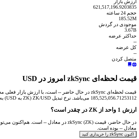
ارزش بازار
621,517,196.9203835
حجم 24 ساعته
185.52M
موجودی در گردش
3.67B
حداکثر عرضه
--
کل عرضه
--
متصل کردن
قیمت لحظه‌ای zkSync امروز در USD
185,525,056.71253112 می‌باشد. نرخ تبدیل ZK/USD (ZK به USD) به‌صورت آنی به‌روزرسانی می‌شود.
ارزش 1 واحد از ZK در چقدر است؟
معادل -- بوده است.
اکنون zkSync را خریداری کنید