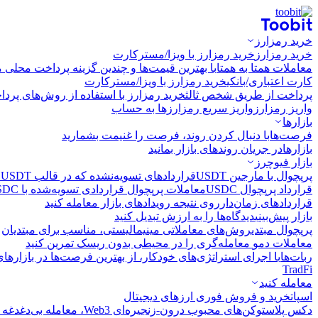
خرید رمزارز
خرید رمزارز
خرید رمزارز با ویزا/مسترکارت
معاملات همتا به همتا
با بهترین قیمت‌ها و چندین گزینه پرداخت محلی م
کارت اعتباری/بانکی
خرید رمزارز با ویزا/مسترکارت
پرداخت از طریق شخص ثالث
خرید رمزارز با استفاده از روش‌های پرد
واریز رمزارز
واریز سریع رمزارزها به حساب
بازارها
فرصت‌ها
با دنبال کردن روند، فرصت را غنیمت بشمارید
بازارها
در جریان روندهای بازار بمانید
بازار فیوچرز
پرپچوال با مارجین USDT
قراردادهای تسویه‌نشده که در قالب USDT تسویه می‌شوند
قرارداد پرپچوال USDC
معاملات پرپچوال قراردادی تسویه‌شده با USDC
قراردادهای زمان‌دار
روی نتیجه رویدادهای بازار معامله کنید
بازار پیش‌بینی
دیدگاه‌ها را به ارزش تبدیل کنید
پرپچوال مبتدی
روش‌های معاملاتی مینیمالیستی، مناسب برای مبتدیان
معاملات دمو
معامله‌گری را در محیطی بدون ریسک تمرین کنید
ربات‌ها
با اجرای استراتژی‌های خودکار، از بهترین فرصت‌ها در بازارها
TradFi
معامله کنید
اسپات
خرید و فروش فوری ارزهای دیجیتال
دکس پلاس
توکن‌های محبوب درون-زنجیره‌ای Web3، معامله بی‌دغدغه و سریع