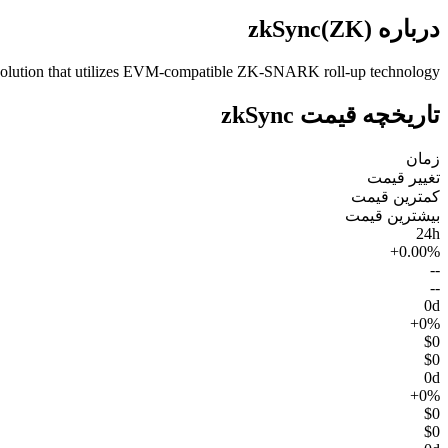
درباره zkSync(ZK)
solution that utilizes EVM-compatible ZK-SNARK roll-up technology.
تاریخچه قیمت zkSync
زمان
تغییر قیمت
کمترین قیمت
بیشترین قیمت
24h
+0.00%
--
--
0d
+0%
$0
$0
0d
+0%
$0
$0