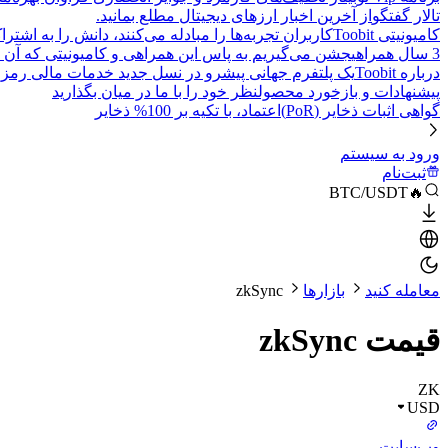
تالار گفتگو
از آخرین اخبار ارزهای دیجیتال مطلع بمانید.
کامیونیتی Toobit
کاربران تجربه‌ها را مبادله می‌کنند، دانش را به اشت
3 سال همراهی
جشن می‌گیریم به پاس این همراهی و کامیونیتی که آن 
درباره Toobit
یک پلتفرم جهانی پیشرو در نسل جدید خدمات مالی رمزا
پیشنهادات و بازخورد محصول
نظر خود را با ما در میان بگذارید
گواهی اثبات ذخایر (PoR)
اعتماد، با تکیه بر 100% ذخایر
ورود به سیستم
ثبت‌نام
🔥BTC/USDT
معامله کنید
بازارها
zkSync
قیمت zkSync
ZK
USD
وب‌سایت