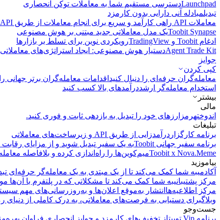
Launchpad
دسترسی مستقیم شما به معاملات توکن انحصاری
تبدیل
مبادله آنی دارایی بدون کارمزد
معاملات API
راهی کارآمد و سریع برای انجام معاملات از طریق API فراهم می‌کند.
Toobit Synapse
یک مدل معاملاتی جدید مبتنی بر هوش مصنوعی
ادغام Toobit و TradingView
رویکردی نوین برای تسلط بر بازارها
Agent Trade Kit
دستیار هوش مصنوعی: ایجاد استراتژی‌های معاملاتی 
جوایز
کپی‌ کردن
معامله‌گران حرفه‌ای را دنبال کنید
اقدامات معامله‌گران برتر جهانی را 
استخدام معامله‌گر ارشد
درآمد‌های بالا کسب کنید
بیشتر
مالی
اندوخته
رمزارزهای خود را تبدیل به بازدهی ثابت و فوری کنید.
تبلیغات
برنامه کارگزار
درآمدزایی از طریق API و زیرساخت‌های معاملاتی
برنامه سفیر جهانی Toobit
به یک سفیر تبدیل شوید و از مزایای رقابت م
Toobit x Nova.Meme
میم‌کوین‌ها را راه‌اندازی کرده و بلافاصله معامله
بیاموزید
آکادمی
به شما کمک می‌کند تا از یک مبتدی به یک معامله‌گر حرفه‌ای تبد
مرکز پشتیبانی
به شما کمک می‌کند تا مشکلاتی که در پلتفرم با آن‌ها مو
مرکز اطلاعیه‌ها
انتشار به‌موقع اعلان‌ها و به‌روزرسانی‌های مهم سیست
وبلاگ
برای دستیابی به فرصت‌های معاملاتی، به درک کاملی از دنیای رم
جست‌وجو
برنامه Vip توبیت
از تخفیف‌های کارمزد و جوایز انحصاری فراوان بهره‌من