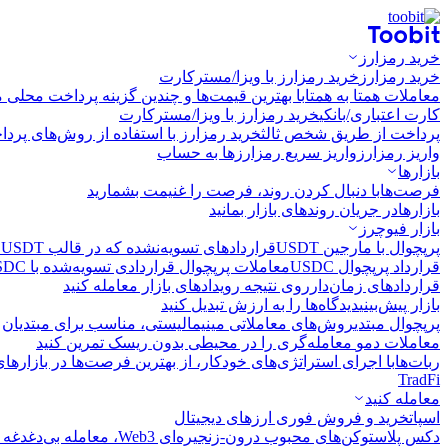
خرید رمزارز
خرید رمزارز
خرید رمزارز با ویزا/مسترکارت
معاملات همتا به همتا
با بهترین قیمت‌ها و چندین گزینه پرداخت محلی م
کارت اعتباری/بانکی
خرید رمزارز با ویزا/مسترکارت
پرداخت از طریق شخص ثالث
خرید رمزارز با استفاده از روش‌های پرد
واریز رمزارز
واریز سریع رمزارزها به حساب
بازارها
فرصت‌ها
با دنبال کردن روند، فرصت را غنیمت بشمارید
بازارها
در جریان روندهای بازار بمانید
بازار فیوچرز
پرپچوال با مارجین USDT
قراردادهای تسویه‌نشده که در قالب USDT تسویه می‌شوند
قرارداد پرپچوال USDC
معاملات پرپچوال قراردادی تسویه‌شده با USDC
قراردادهای زمان‌دار
روی نتیجه رویدادهای بازار معامله کنید
بازار پیش‌بینی
دیدگاه‌ها را به ارزش تبدیل کنید
پرپچوال مبتدی
روش‌های معاملاتی مینیمالیستی، مناسب برای مبتدیان
معاملات دمو
معامله‌گری را در محیطی بدون ریسک تمرین کنید
ربات‌ها
با اجرای استراتژی‌های خودکار، از بهترین فرصت‌ها در بازارها
TradFi
معامله کنید
اسپات
خرید و فروش فوری ارزهای دیجیتال
دکس پلاس
توکن‌های محبوب درون-زنجیره‌ای Web3، معامله بی‌دغدغه و سریع