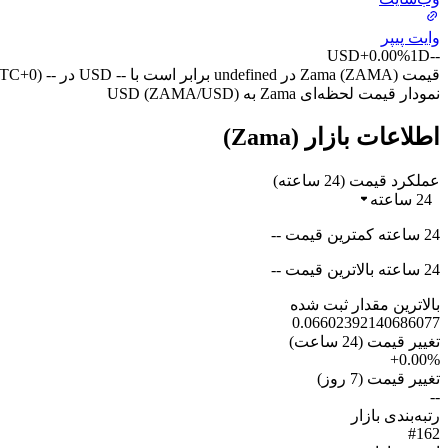
وایت پیپر
USD
+0.00%
1D
--
قیمت Zama (ZAMA) در undefined برابر است با -- USD در -- (UTC+0) امروز.
نمودار قیمت لحظه‌ای Zama به USD (ZAMA/USD)
اطلاعات بازار (Zama)
عملکرد قیمت (24 ساعته)
24 ساعته
24 ساعته کمترین قیمت --
24 ساعته بالاترین قیمت --
بالاترین مقدار ثبت شده
0.06602392140686077
تغییر قیمت (24 ساعت)
+0.00%
تغییر قیمت (7 روز)
--
رتبه‌بندی بازار
#162