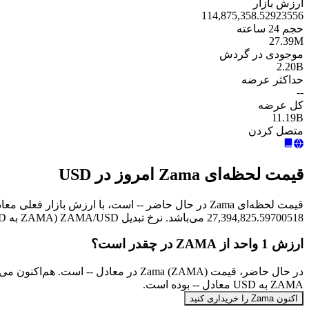
ارزش بازار
114,875,358.52923556
حجم 24 ساعته
27.39M
موجودی در گردش
2.20B
حداکثر عرضه
--
کل عرضه
11.19B
متصل کردن
قیمت لحظه‌ای Zama امروز در USD
27,394,825.59700518 می‌باشد. نرخ تبدیل ZAMA/USD (ZAMA به USD) به‌صورت آنی به‌روزرسانی می‌شود.
ارزش 1 واحد از ZAMA در چقدر است؟
ZAMA به USD معادل -- بوده است.
اکنون Zama را خریداری کنید