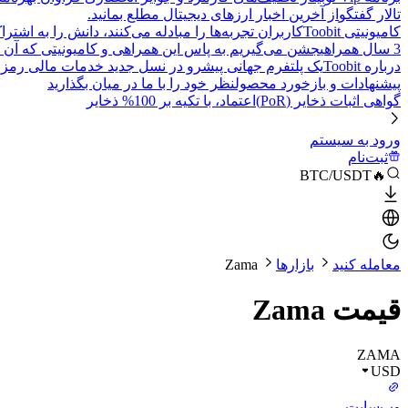
تالار گفتگو
از آخرین اخبار ارزهای دیجیتال مطلع بمانید.
کامیونیتی Toobit
کاربران تجربه‌ها را مبادله می‌کنند، دانش را به اشت
3 سال همراهی
جشن می‌گیریم به پاس این همراهی و کامیونیتی که آن 
درباره Toobit
یک پلتفرم جهانی پیشرو در نسل جدید خدمات مالی رمزا
پیشنهادات و بازخورد محصول
نظر خود را با ما در میان بگذارید
گواهی اثبات ذخایر (PoR)
اعتماد، با تکیه بر 100% ذخایر
ورود به سیستم
ثبت‌نام
🔥BTC/USDT
معامله کنید
بازارها
Zama
قیمت Zama
ZAMA
USD
وب‌سایت