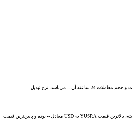
قیمت لحظه‌ای YUSRA در حال حاضر -- است، با ارزش بازار فعلی معادل --. قیمت YUSRA در 24 ساعت گذشته 0.00% افزایش یافته است و حجم معاملات 24 ساعته آن -- می‌باشد. نرخ تبدیل
در حال حاضر، قیمت YUSRA (YUSRA) در معادل -- است. هم‌اکنون می‌توانید 1YUSRA را با قیمت USD خریداری کنید. در 24 ساعت گذشته، بالاترین قیمت YUSRA به USD معادل -- بوده و پایین‌ترین قیمت