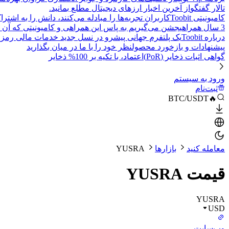
تالار گفتگو
از آخرین اخبار ارزهای دیجیتال مطلع بمانید.
کامیونیتی Toobit
کاربران تجربه‌ها را مبادله می‌کنند، دانش را به اشت
3 سال همراهی
جشن می‌گیریم به پاس این همراهی و کامیونیتی که آن 
درباره Toobit
یک پلتفرم جهانی پیشرو در نسل جدید خدمات مالی رمزا
پیشنهادات و بازخورد محصول
نظر خود را با ما در میان بگذارید
گواهی اثبات ذخایر (PoR)
اعتماد، با تکیه بر 100% ذخایر
ورود به سیستم
ثبت‌نام
🔥BTC/USDT
معامله کنید
بازارها
YUSRA
قیمت YUSRA
YUSRA
USD
وب‌سایت