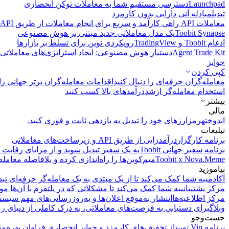
Launchpad
دسترسی مستقیم شما به معاملات توکن انحصاری
تبدیل
مبادله آنی دارایی بدون کارمزد
معاملات API
راهی کارآمد و سریع برای انجام معاملات از طریق API فراهم می‌کند.
Toobit Synapse
یک مدل معاملاتی جدید مبتنی بر هوش مصنوعی
ادغام Toobit و TradingView
رویکردی نوین برای تسلط بر بازارها
Agent Trade Kit
دستیار هوش مصنوعی: ایجاد استراتژی‌های معاملاتی 
جوایز
کپی‌ کردن
معامله‌گران حرفه‌ای را دنبال کنید
اقدامات معامله‌گران برتر جهانی را 
استخدام معامله‌گر ارشد
درآمد‌های بالا کسب کنید
بیشتر
مالی
اندوخته
رمزارزهای خود را تبدیل به بازدهی ثابت و فوری کنید.
تبلیغات
برنامه کارگزار
درآمدزایی از طریق API و زیرساخت‌های معاملاتی
برنامه سفیر جهانی Toobit
به یک سفیر تبدیل شوید و از مزایای رقابت م
Toobit x Nova.Meme
میم‌کوین‌ها را راه‌اندازی کرده و بلافاصله معامله
بیاموزید
آکادمی
به شما کمک می‌کند تا از یک مبتدی به یک معامله‌گر حرفه‌ای تبد
مرکز پشتیبانی
به شما کمک می‌کند تا مشکلاتی که در پلتفرم با آن‌ها مو
مرکز اطلاعیه‌ها
انتشار به‌موقع اعلان‌ها و به‌روزرسانی‌های مهم سیست
وبلاگ
برای دستیابی به فرصت‌های معاملاتی، به درک کاملی از دنیای رم
جست‌وجو
برنامه Vip توبیت
از تخفیف‌های کارمزد و جوایز انحصاری فراوان بهره‌من