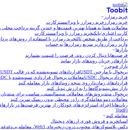
خرید رمزارز
خرید رمزارز
خرید رمزارز با ویزا/مسترکارت
معاملات همتا به همتا
با بهترین قیمت‌ها و چندین گزینه پرداخت محلی م
کارت اعتباری/بانکی
خرید رمزارز با ویزا/مسترکارت
پرداخت از طریق شخص ثالث
خرید رمزارز با استفاده از روش‌های پرد
واریز رمزارز
واریز سریع رمزارزها به حساب
بازارها
فرصت‌ها
با دنبال کردن روند، فرصت را غنیمت بشمارید
بازارها
در جریان روندهای بازار بمانید
بازار فیوچرز
پرپچوال با مارجین USDT
قراردادهای تسویه‌نشده که در قالب USDT تسویه می‌شوند
قرارداد پرپچوال USDC
معاملات پرپچوال قراردادی تسویه‌شده با USDC
قراردادهای زمان‌دار
روی نتیجه رویدادهای بازار معامله کنید
بازار پیش‌بینی
دیدگاه‌ها را به ارزش تبدیل کنید
پرپچوال مبتدی
روش‌های معاملاتی مینیمالیستی، مناسب برای مبتدیان
معاملات دمو
معامله‌گری را در محیطی بدون ریسک تمرین کنید
ربات‌ها
با اجرای استراتژی‌های خودکار، از بهترین فرصت‌ها در بازارها
TradFi
معامله کنید
اسپات
خرید و فروش فوری ارزهای دیجیتال
دکس پلاس
توکن‌های محبوب درون-زنجیره‌ای Web3، معامله بی‌دغدغه و سریع