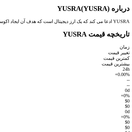
درباره YUSRA(YUSRA)
YUSRA ادعا می کند که یک ارز دیجیتال است که هدف آن ایجاد اکوسیستم خاص خود است که شامل چندین سرویس غیرمتمرکز است.
تاریخچه قیمت YUSRA
زمان
تغییر قیمت
کمترین قیمت
بیشترین قیمت
24h
+0.00%
--
--
0d
+0%
$0
$0
0d
+0%
$0
$0