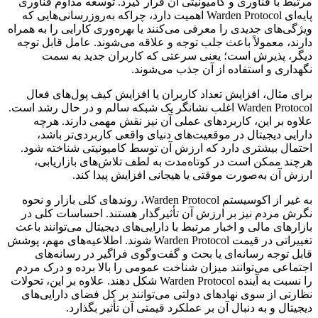
مرتبط با فناوری و کامیونیتی آن قرار گیرد. توسعه مداوم فناوری
پایه‌ای Warden Protocol اهمیت دارد، چراکه به‌روزرسانی‌هایی که
ویژگی‌های جدیدی را معرفی می‌کنند یا بهره‌وری کارایی را به همراه
دارند، معمولاً باعث جلب توجه و علاقه‌ می‌شوند. عامل قابل توجه
دیگر، پذیرش است؛ یعنی سرعتی که کاربران جدید به سمت
نگهداری و استفاده از آن جذب می‌شوند.
برای مثال، افزایش تعداد کاربران یا افزایش کیف پول‌های فعال
Warden Protocol اغلب نشانگر یک شبکه سالم و در حال رشد است.
علاوه بر این، کاربردهای عملی آن نیز نقش مهمی دارند. هرچه
دارایی دیجیتال در موقعیت‌های دنیای واقعی کاربردی‌تر باشد،
احتمال بیشتری دارد که ارزش آن توسط کامیونیتی شناخته شود.
هرچند ممکن است در کوتاه‌مدت به لطف تلاش‌های بازاریابی،
ارزش آن به‌صورت موقتی یا هیجانی افزایش پیدا کند.
به غیر از اکوسیستم Warden Protocol، روندهای کلی بازار و نحوه
نگرش مردم نیز بر ارزش آن تأثیرگذار هستند. احساسات کلی در
بازارهای مالی و اخبار مرتبط با دارایی‌های دیجیتال می‌توانند باعث
تغییراتی در قیمت Warden Protocol شوند. اطلاعیه‌های مهم، پوشش
قابل توجه رسانه‌ای یا بحث و گفت‌وگوی فراگیر در رسانه‌های
اجتماعی می‌توانند میزان شناخت عمومی را بالا برده و درک مردم
را نسبت به آینده Warden Protocol شکل دهند. علاوه بر این، تحولات
نظارتی از سوی نهادهای دولتی می‌توانند بر کل فضای دارایی‌های
دیجیتال و به‌ دنبال آن بر عملکرد قیمتی آن تأثیر بگذارد.