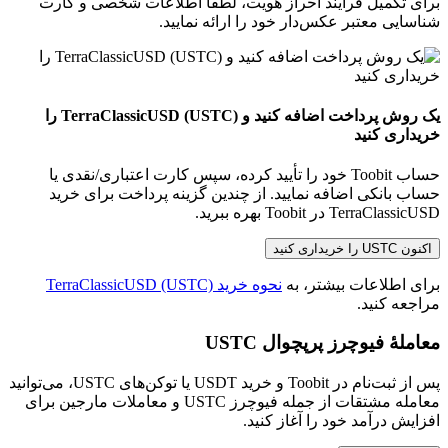
برای تکمیل فرآیند احراز هویت، لطفا اطلاعات شخصی و کارت
شناسایی معتبر عکس‌دار خود را ارائه نمایید.
یک روش پرداخت اضافه کنید و TerraClassicUSD (USTC) را
خریداری کنید
حساب Toobit خود را تأیید کرده، سپس کارت اعتباری/نقدی یا
حساب بانکی اضافه نمایید. از چندین گزینه پرداخت برای خرید
TerraClassicUSD در Toobit بهره ببرید.
اکنون USTC را خریداری کنید
برای اطلاعات بیشتر، به
نحوه خرید TerraClassicUSD (USTC)
مراجعه کنید.
معاملهٔ فیوچرز پرپچوال USTC
پس از ثبت‌نام در Toobit و خرید USDT یا توکن‌های USTC، می‌توانید
معامله مشتقات از جمله فیوچرز USTC و معاملات مارجین برای
افزایش درآمد خود را آغاز کنید.