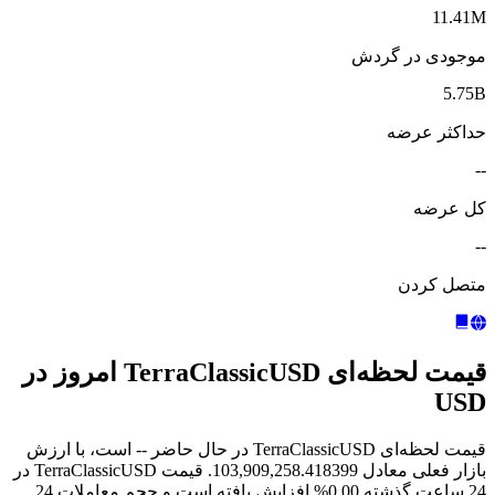
11.41M
موجودی در گردش
5.75B
حداکثر عرضه
--
کل عرضه
--
متصل کردن
قیمت لحظه‌ای TerraClassicUSD امروز در
USD
قیمت لحظه‌ای TerraClassicUSD در حال حاضر -- است، با ارزش
بازار فعلی معادل 103,909,258.418399. قیمت TerraClassicUSD در
24 ساعت گذشته 0.00% افزایش یافته است و حجم معاملات 24