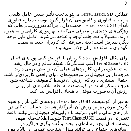
عملکرد TerraClassicUSD می‌تواند تحت تأثیر چندین عامل کلیدی
مرتبط با فناوری و کامیونیتی آن قرار گیرد. توسعه مداوم فناوری
پایه‌ای TerraClassicUSD اهمیت دارد، چراکه به‌روزرسانی‌هایی که
ویژگی‌های جدیدی را معرفی می‌کنند یا بهره‌وری کارایی را به همراه
دارند، معمولاً باعث جلب توجه و علاقه‌ می‌شوند. عامل قابل توجه
دیگر، پذیرش است؛ یعنی سرعتی که کاربران جدید به سمت
نگهداری و استفاده از آن جذب می‌شوند.
برای مثال، افزایش تعداد کاربران یا افزایش کیف پول‌های فعال
TerraClassicUSD اغلب نشانگر یک شبکه سالم و در حال رشد
است. علاوه بر این، کاربردهای عملی آن نیز نقش مهمی دارند.
هرچه دارایی دیجیتال در موقعیت‌های دنیای واقعی کاربردی‌تر باشد،
احتمال بیشتری دارد که ارزش آن توسط کامیونیتی شناخته شود.
هرچند ممکن است در کوتاه‌مدت به لطف تلاش‌های بازاریابی،
ارزش آن به‌صورت موقتی یا هیجانی افزایش پیدا کند.
به غیر از اکوسیستم TerraClassicUSD، روندهای کلی بازار و نحوه
نگرش مردم نیز بر ارزش آن تأثیرگذار هستند. احساسات کلی در
بازارهای مالی و اخبار مرتبط با دارایی‌های دیجیتال می‌توانند باعث
تغییراتی در قیمت TerraClassicUSD شوند. اطلاعیه‌های مهم،
پوشش قابل توجه رسانه‌ای یا بحث و گفت‌وگوی فراگیر در
رسانه‌های اجتماعی می‌توانند میزان شناخت عمومی را بالا برده و