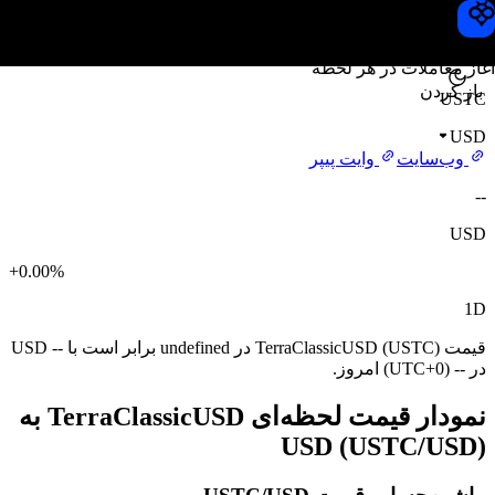
قیمت TerraClassicUSD
Toobit
آغاز معاملات در هر لحظه
باز کردن
USTC
USD
وب‌سایت
وایت پیپر
--
USD
+0.00%
1D
قیمت TerraClassicUSD (USTC) در undefined برابر است با -- USD
در -- (UTC+0) امروز.
نمودار قیمت لحظه‌ای TerraClassicUSD به
USD (USTC/USD)