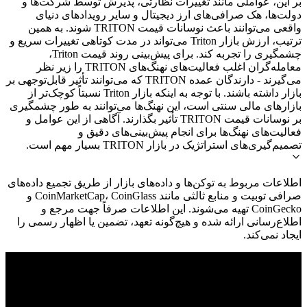
بر این، عواملی مانند تغییرات نظارتی، پذیرش توسط شرکت‌ها و
دولت‌ها، هک صرافی‌های ارز دیجیتال و سایر رویدادهای دنیای
واقعی می‌توانند باعث نوسانات قیمت TRITON شوند. به همین
ترتیب، ارزش بازار Triton می‌تواند در مدت کوتاهی تغییرات سریع و
چشمگیری را تجربه کند. برای پیش‌بینی روند قیمت Triton،
معامله‌گران اغلب فعالیت‌های نهنگ‌های TRITON را زیر نظر
می‌گیرند - دارندگان عمده TRITON که می‌توانند تأثیر قابل‌توجهی بر
بازار داشته باشند. با توجه به اینکه بازار Triton نسبتاً کوچک‌تر از
بازارهای مالی سنتی است، این نهنگ‌ها می‌توانند به طور چشمگیری
بر نوسانات قیمت TRITON تأثیر بگذارند. آگاهی از این عوامل و
فعالیت‌های نهنگ‌ها برای انجام پیش‌بینی‌های دقیق و
تصمیم‌گیری‌های استراتژیک در بازار TRITON بسیار مهم است.
اطلاعات مربوط به توکن‌ها و داده‌های بازار از طریق تجمیع داده‌های
صرافی توبیت و منابع ثالثی مانند CoinMarketCap، CoinGlass و
CoinGecko تهیه می‌شوند. این اطلاعات صرفاً جهت مرجع و
اطلاع‌رسانی ارائه شده و هیچ‌گونه تعهد، تضمین یا اظهار رسمی را
ایجاد نمی‌کند.