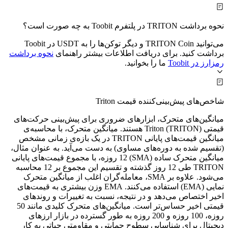
نحوه برداشت TRITON در پلتفرم Toobit به چه صورت است؟
می‌توانید TRITON Coin و دیگر توکن‌ها را به USDT در Toobit
برداشت کنید. برای دریافت اطلاعات بیشتر راهنمای
نحوه برداشت
رمزارز در Toobit
ما را بخوانید.
شاخص‌های پیش‌بینی‌کننده قیمت Triton
میانگین‌های متحرک، ابزارهای ضروری برای پیش‌بینی حرکت‌های
قیمتی Triton (TRITON) هستند. میانگین متحرک، با محاسبه‌ی
میانگین قیمت‌های پایانی TRITON در یک بازه‌ی زمانی مشخص
(تقسیم شده به دوره‌های مساوی) به دست می‌آید. به عنوان مثال،
میانگین متحرک ساده (SMA) 12 روزه، با مجموع قیمت‌های پایانی
TRITON طی 12 روز گذشته و تقسیم این مجموع بر 12 محاسبه
می‌شود. علاوه بر SMA، معامله‌گران اغلب از میانگین متحرک
نمایی (EMA) استفاده می‌کنند. EMA وزن بیشتری به قیمت‌های
اخیر اختصاص می‌دهد و در نتیجه، نسبت به تغییرات و روندهای
قیمتی اخیر حساس‌تر است. میانگین‌های متحرک کلیدی مانند 50
روزه، 100 روزه و 200 روزه به طور گسترده در بازار ارزهای
دیجیتال برای شناسایی سطوح حمایتی و مقاومتی حیاتی به کار