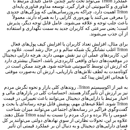
عملکرد Triton می‌تواند تحت تأثیر چندین عامل کلیدی مرتبط با
فناوری و کامیونیتی آن قرار گیرد. توسعه مداوم فناوری پایه‌ای
Triton اهمیت دارد، چراکه به‌روزرسانی‌هایی که ویژگی‌های جدیدی
را معرفی می‌کنند یا بهره‌وری کارایی را به همراه دارند، معمولاً
باعث جلب توجه و علاقه‌ می‌شوند. عامل قابل توجه دیگر، پذیرش
است؛ یعنی سرعتی که کاربران جدید به سمت نگهداری و استفاده
از آن جذب می‌شوند.
برای مثال، افزایش تعداد کاربران یا افزایش کیف پول‌های فعال
Triton اغلب نشانگر یک شبکه سالم و در حال رشد است. علاوه بر
این، کاربردهای عملی آن نیز نقش مهمی دارند. هرچه دارایی دیجیتال
در موقعیت‌های دنیای واقعی کاربردی‌تر باشد، احتمال بیشتری دارد
که ارزش آن توسط کامیونیتی شناخته شود. هرچند ممکن است در
کوتاه‌مدت به لطف تلاش‌های بازاریابی، ارزش آن به‌صورت موقتی
یا هیجانی افزایش پیدا کند.
به غیر از اکوسیستم Triton، روندهای کلی بازار و نحوه نگرش مردم
نیز بر ارزش آن تأثیرگذار هستند. احساسات کلی در بازارهای مالی و
اخبار مرتبط با دارایی‌های دیجیتال می‌توانند باعث تغییراتی در قیمت
Triton شوند. اطلاعیه‌های مهم، پوشش قابل توجه رسانه‌ای یا بحث و
گفت‌وگوی فراگیر در رسانه‌های اجتماعی می‌توانند میزان شناخت
عمومی را بالا برده و درک مردم را نسبت به آینده Triton شکل دهند.
علاوه بر این، تحولات نظارتی از سوی نهادهای دولتی می‌توانند بر کل
فضای دارایی‌های دیجیتال و به‌ دنبال آن بر عملکرد قیمتی آن تأثیر