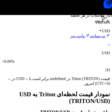
قیمت Triton
Toobit
آغاز معاملات در هر لحظه
باز کردن
TRITON
USD
وب‌سایت
وایت پیپر
--
USD
+0.00%
1D
قیمت Triton (TRITON) در undefined برابر است با -- USD در --
(UTC+0) امروز.
نمودار قیمت لحظه‌ای Triton به USD
(TRITON/USD)