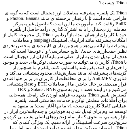
Triton چیست؟
Triton یک پلتفرم پیشرفته معاملات ارز دیجیتال است که به گونه‌ای
طراحی شده است تا با رقیبان برجسته‌ای مانند Photon، Banana و
BullX رقابت کند. مأموریت ما این است که اصول غیرمتمرکز
معامله ارز دیجیتال را با به اشتراک‌گذاری درآمد حاصل از پلتفرم
خود با کاربران از همان ابتدا، بازگردانیم. Triton یک مجموعه کامل از
امکانات پیشرفته مانند ابزارهای اسنیپینگ (sniping) و معاملات
پیشرفته را ارائه می‌دهد و همچنین دارای قابلیت‌های منحصر‌به‌فردی
نظیر 'جفت‌ارزهای جدید'، 'نتایج حسابرسی' و 'دعوت‌ها' است که
هدف آن تبدیل شدن به ابزار اصلی سرمایه‌گذاران ارز دیجیتال است.
با Triton، کاربران می‌توانند به صورت دستی توکن‌های جدید و موجود
را خریداری کنند، بفروشند یا اسنایپ کنند. پلتفرم ما همچنین از
گزینه‌های پیشرفته‌ای مانند سفارش‌های محدود پشتیبانی می‌کند و
فناوری Anti-MEV را برای محافظت از کاربران در برابر جلو افتادن
قرار می‌دهد. در حال حاضر، ما از معاملات ETH و Base پشتیبانی
می‌کنیم و در آینده قصد داریم به سوی Solana، BNB و TRX
گسترش یابیم. Triton متعهد به فراهم آوردن یک راه‌حل همه‌جانبه
برای اطلاعات مطمئن توکن و خدمات معاملاتی است. پلتفرم
عملیاتی کاملاً کاربردی نسخه v1 ما تنها آغاز است؛ ما متعهد به
توسعه مداوم برای تبدیل شدن به قوی‌ترین و چند‌جانبه‌ترین ابزار در
بازار هستیم، به نحوی که از تمام زنجیره‌های اصلی پشتیبانی کرده و
سریع‌ترین سرعت اسنیپینگ را ارائه دهیم. یک ویژگی کلیدی که
Triton را متمایز می‌کند، مدل تقسیم درآمد است: از روز اول، ما