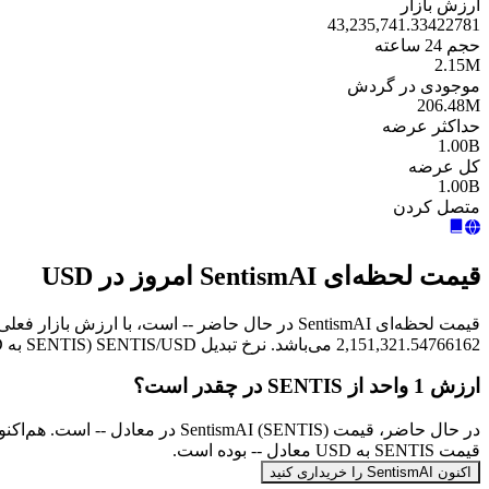
ارزش بازار
43,235,741.33422781
حجم 24 ساعته
2.15M
موجودی در گردش
206.48M
حداکثر عرضه
1.00B
کل عرضه
1.00B
متصل کردن
قیمت لحظه‌ای SentismAI امروز در USD
2,151,321.54766162 می‌باشد. نرخ تبدیل SENTIS/USD (SENTIS به USD) به‌صورت آنی به‌روزرسانی می‌شود.
ارزش 1 واحد از SENTIS در چقدر است؟
قیمت SENTIS به USD معادل -- بوده است.
اکنون SentismAI را خریداری کنید