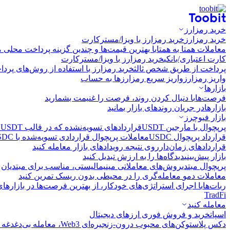
خرید رمزارز
خرید رمزارز
خرید رمزارز با ویزا/مسترکارت
معاملات همتا به همتا
با بهترین قیمت‌ها و چندین گزینه پرداخت محلی م
کارت اعتباری/بانکی
خرید رمزارز با ویزا/مسترکارت
پرداخت از طریق شخص ثالث
خرید رمزارز با استفاده از روش‌های پرد
واریز رمزارز
واریز سریع رمزارزها به حساب
بازارها
فرصت‌ها
با دنبال کردن روند، فرصت را غنیمت بشمارید
بازارها
در جریان روندهای بازار بمانید
بازار فیوچرز
پرپچوال با مارجین USDT
قراردادهای تسویه‌نشده که در قالب USDT تسویه می‌شوند
قرارداد پرپچوال USDC
معاملات پرپچوال قراردادی تسویه‌شده با USDC
قراردادهای زمان‌دار
روی نتیجه رویدادهای بازار معامله کنید
بازار پیش‌بینی
دیدگاه‌ها را به ارزش تبدیل کنید
پرپچوال مبتدی
روش‌های معاملاتی مینیمالیستی، مناسب برای مبتدیان
معاملات دمو
معامله‌گری را در محیطی بدون ریسک تمرین کنید
ربات‌ها
با اجرای استراتژی‌های خودکار، از بهترین فرصت‌ها در بازارها
TradFi
معامله کنید
اسپات
خرید و فروش فوری ارزهای دیجیتال
دکس پلاس
توکن‌های محبوب درون-زنجیره‌ای Web3، معامله بی‌دغدغه و سریع