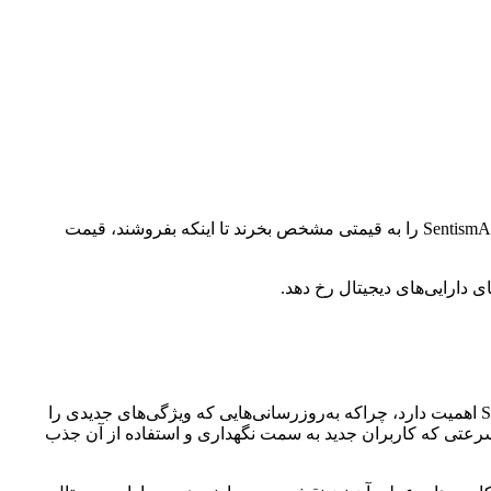
قیمت هر دارایی که در یک بازار باز معامله می‌شود، از جمله SentismAI، بر اساس عرضه و تقاضا تعیین می‌شود. اگر افراد بیشتری بخواهند SentismAI را به قیمتی مشخص بخرند تا اینکه بفروشند، قیمت
دارایی‌های دیجیتال رخ دهد.
عملکرد SentismAI می‌تواند تحت تأثیر چندین عامل کلیدی مرتبط با فناوری و کامیونیتی آن قرار گیرد. توسعه مداوم فناوری پایه‌ای SentismAI اهمیت دارد، چراکه به‌روزرسانی‌هایی که ویژگی‌های جدیدی را
ی سرعتی که کاربران جدید به سمت نگهداری و استفاده از آن جذب