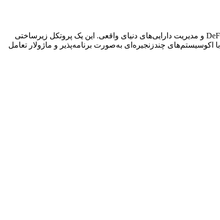
SentismAI عصر جدیدی از برنامه‌های آن‌چین را آغاز می‌کند — از سرمایه‌گذاری خودکار مبتنی بر هوش مصنوعی تا گردش‌کارهای هوشمند DeFi و مدیریت دارایی‌های دنیای واقعی. این یک پروتکل زیرساختی
 اکوسیستم‌های چندزنجیره‌ای به‌صورت برنامه‌پذیر و ماژولار تعامل