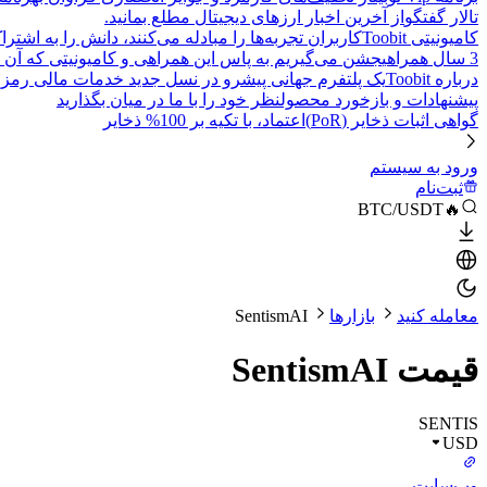
تالار گفتگو
از آخرین اخبار ارزهای دیجیتال مطلع بمانید.
کامیونیتی Toobit
کاربران تجربه‌ها را مبادله می‌کنند، دانش را به اشت
3 سال همراهی
جشن می‌گیریم به پاس این همراهی و کامیونیتی که آن 
درباره Toobit
یک پلتفرم جهانی پیشرو در نسل جدید خدمات مالی رمزا
پیشنهادات و بازخورد محصول
نظر خود را با ما در میان بگذارید
گواهی اثبات ذخایر (PoR)
اعتماد، با تکیه بر 100% ذخایر
ورود به سیستم
ثبت‌نام
🔥BTC/USDT
معامله کنید
بازارها
SentismAI
قیمت SentismAI
SENTIS
USD
وب‌سایت