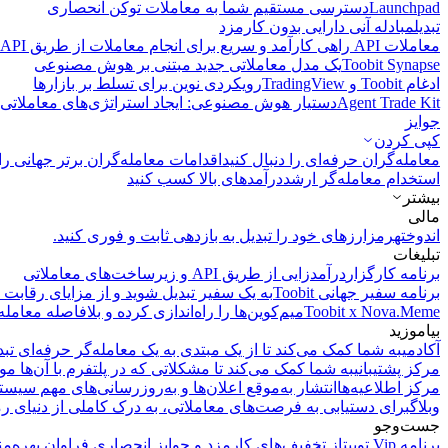
Launchpad
دسترسی مستقیم شما به معاملات توکن انحصاری
تبدیل
مبادله آنی دارایی بدون کارمزد
معاملات API
راهی کارآمد و سریع برای انجام معاملات از طریق API فراهم می‌کند.
Toobit Synapse
یک مدل معاملاتی جدید مبتنی بر هوش مصنوعی
ادغام Toobit و TradingView
رویکردی نوین برای تسلط بر بازارها
Agent Trade Kit
دستیار هوش مصنوعی: ایجاد استراتژی‌های معاملاتی 
جوایز
کپی‌ کردن
معامله‌گران حرفه‌ای را دنبال کنید
اقدامات معامله‌گران برتر جهانی را 
استخدام معامله‌گر ارشد
درآمد‌های بالا کسب کنید
بیشتر
مالی
اندوخته
رمزارزهای خود را تبدیل به بازدهی ثابت و فوری کنید.
تبلیغات
برنامه کارگزار
درآمدزایی از طریق API و زیرساخت‌های معاملاتی
برنامه سفیر جهانی Toobit
به یک سفیر تبدیل شوید و از مزایای رقابت م
Toobit x Nova.Meme
میم‌کوین‌ها را راه‌اندازی کرده و بلافاصله معامله
بیاموزید
آکادمی
به شما کمک می‌کند تا از یک مبتدی به یک معامله‌گر حرفه‌ای تبد
مرکز پشتیبانی
به شما کمک می‌کند تا مشکلاتی که در پلتفرم با آن‌ها مو
مرکز اطلاعیه‌ها
انتشار به‌موقع اعلان‌ها و به‌روزرسانی‌های مهم سیست
وبلاگ
برای دستیابی به فرصت‌های معاملاتی، به درک کاملی از دنیای رم
جست‌وجو
برنامه Vip توبیت
از تخفیف‌های کارمزد و جوایز انحصاری فراوان بهره‌من