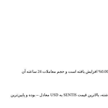
قیمت لحظه‌ای SentismAI در حال حاضر -- است، با ارزش بازار فعلی معادل 43,235,741.33422781. قیمت SentismAI در 24 ساعت گذشته 0.00% افزایش یافته است و حجم معاملات 24 ساعته آن
در حال حاضر، قیمت SentismAI (SENTIS) در معادل -- است. هم‌اکنون می‌توانید 1SENTIS را با قیمت USD خریداری کنید. در 24 ساعت گذشته، بالاترین قیمت SENTIS به USD معادل -- بوده و پایین‌ترین