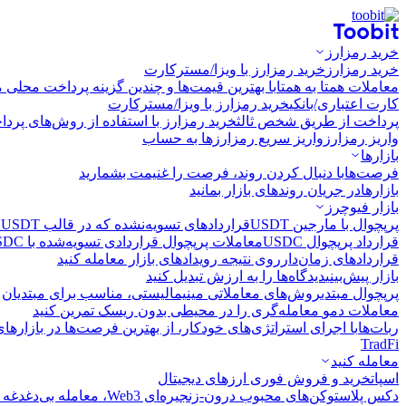
خرید رمزارز
خرید رمزارز
خرید رمزارز با ویزا/مسترکارت
معاملات همتا به همتا
با بهترین قیمت‌ها و چندین گزینه پرداخت محلی م
کارت اعتباری/بانکی
خرید رمزارز با ویزا/مسترکارت
پرداخت از طریق شخص ثالث
خرید رمزارز با استفاده از روش‌های پرد
واریز رمزارز
واریز سریع رمزارزها به حساب
بازارها
فرصت‌ها
با دنبال کردن روند، فرصت را غنیمت بشمارید
بازارها
در جریان روندهای بازار بمانید
بازار فیوچرز
پرپچوال با مارجین USDT
قراردادهای تسویه‌نشده که در قالب USDT تسویه می‌شوند
قرارداد پرپچوال USDC
معاملات پرپچوال قراردادی تسویه‌شده با USDC
قراردادهای زمان‌دار
روی نتیجه رویدادهای بازار معامله کنید
بازار پیش‌بینی
دیدگاه‌ها را به ارزش تبدیل کنید
پرپچوال مبتدی
روش‌های معاملاتی مینیمالیستی، مناسب برای مبتدیان
معاملات دمو
معامله‌گری را در محیطی بدون ریسک تمرین کنید
ربات‌ها
با اجرای استراتژی‌های خودکار، از بهترین فرصت‌ها در بازارها
TradFi
معامله کنید
اسپات
خرید و فروش فوری ارزهای دیجیتال
دکس پلاس
توکن‌های محبوب درون-زنجیره‌ای Web3، معامله بی‌دغدغه و سریع