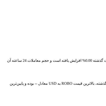
قیمت لحظه‌ای Fabric Protocol در حال حاضر -- است، با ارزش بازار فعلی معادل 32,885,690.87845723. قیمت Fabric Protocol در 24 ساعت گذشته 0.00% افزایش یافته است و حجم معاملات 24 ساعته آن
در حال حاضر، قیمت Fabric Protocol (ROBO) در معادل -- است. هم‌اکنون می‌توانید 1ROBO را با قیمت USD خریداری کنید. در 24 ساعت گذشته، بالاترین قیمت ROBO به USD معادل -- بوده و پایین‌ترین