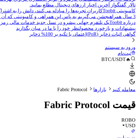
تالار گفتگو
از آخرین اخبار ارزهای دیجیتال مطلع بمانید.
کامیونیتی Toobit
کاربران تجربه‌ها را مبادله می‌کنند، دانش را به اشت
3 سال همراهی
جشن می‌گیریم به پاس این همراهی و کامیونیتی که آن 
درباره Toobit
یک پلتفرم جهانی پیشرو در نسل جدید خدمات مالی رمزا
پیشنهادات و بازخورد محصول
نظر خود را با ما در میان بگذارید
گواهی اثبات ذخایر (PoR)
اعتماد، با تکیه بر 100% ذخایر
ورود به سیستم
ثبت‌نام
🔥BTC/USDT
معامله کنید
بازارها
Fabric Protocol
قیمت Fabric Protocol
ROBO
USD
وب‌سایت