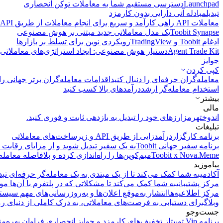
Launchpad
دسترسی مستقیم شما به معاملات توکن انحصاری
تبدیل
مبادله آنی دارایی بدون کارمزد
معاملات API
راهی کارآمد و سریع برای انجام معاملات از طریق API فراهم می‌کند.
Toobit Synapse
یک مدل معاملاتی جدید مبتنی بر هوش مصنوعی
ادغام Toobit و TradingView
رویکردی نوین برای تسلط بر بازارها
Agent Trade Kit
دستیار هوش مصنوعی: ایجاد استراتژی‌های معاملاتی 
جوایز
کپی‌ کردن
معامله‌گران حرفه‌ای را دنبال کنید
اقدامات معامله‌گران برتر جهانی را 
استخدام معامله‌گر ارشد
درآمد‌های بالا کسب کنید
بیشتر
مالی
اندوخته
رمزارزهای خود را تبدیل به بازدهی ثابت و فوری کنید.
تبلیغات
برنامه کارگزار
درآمدزایی از طریق API و زیرساخت‌های معاملاتی
برنامه سفیر جهانی Toobit
به یک سفیر تبدیل شوید و از مزایای رقابت م
Toobit x Nova.Meme
میم‌کوین‌ها را راه‌اندازی کرده و بلافاصله معامله
بیاموزید
آکادمی
به شما کمک می‌کند تا از یک مبتدی به یک معامله‌گر حرفه‌ای تبد
مرکز پشتیبانی
به شما کمک می‌کند تا مشکلاتی که در پلتفرم با آن‌ها مو
مرکز اطلاعیه‌ها
انتشار به‌موقع اعلان‌ها و به‌روزرسانی‌های مهم سیست
وبلاگ
برای دستیابی به فرصت‌های معاملاتی، به درک کاملی از دنیای رم
جست‌وجو
برنامه Vip توبیت
از تخفیف‌های کارمزد و جوایز انحصاری فراوان بهره‌من