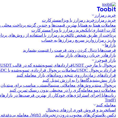
خرید رمزارز
خرید رمزارز
خرید رمزارز با ویزا/مسترکارت
معاملات همتا به همتا
با بهترین قیمت‌ها و چندین گزینه پرداخت محلی م
کارت اعتباری/بانکی
خرید رمزارز با ویزا/مسترکارت
پرداخت از طریق شخص ثالث
خرید رمزارز با استفاده از روش‌های پرد
واریز رمزارز
واریز سریع رمزارزها به حساب
بازارها
فرصت‌ها
با دنبال کردن روند، فرصت را غنیمت بشمارید
بازارها
در جریان روندهای بازار بمانید
بازار فیوچرز
پرپچوال با مارجین USDT
قراردادهای تسویه‌نشده که در قالب USDT تسویه می‌شوند
قرارداد پرپچوال USDC
معاملات پرپچوال قراردادی تسویه‌شده با USDC
قراردادهای زمان‌دار
روی نتیجه رویدادهای بازار معامله کنید
بازار پیش‌بینی
دیدگاه‌ها را به ارزش تبدیل کنید
پرپچوال مبتدی
روش‌های معاملاتی مینیمالیستی، مناسب برای مبتدیان
معاملات دمو
معامله‌گری را در محیطی بدون ریسک تمرین کنید
ربات‌ها
با اجرای استراتژی‌های خودکار، از بهترین فرصت‌ها در بازارها
TradFi
معامله کنید
اسپات
خرید و فروش فوری ارزهای دیجیتال
دکس پلاس
توکن‌های محبوب درون-زنجیره‌ای Web3، معامله بی‌دغدغه و سریع