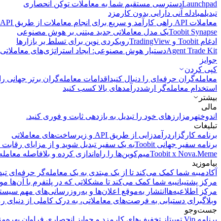
Launchpad
دسترسی مستقیم شما به معاملات توکن انحصاری
تبدیل
مبادله آنی دارایی بدون کارمزد
معاملات API
راهی کارآمد و سریع برای انجام معاملات از طریق API فراهم می‌کند.
Toobit Synapse
یک مدل معاملاتی جدید مبتنی بر هوش مصنوعی
ادغام Toobit و TradingView
رویکردی نوین برای تسلط بر بازارها
Agent Trade Kit
دستیار هوش مصنوعی: ایجاد استراتژی‌های معاملاتی 
جوایز
کپی‌ کردن
معامله‌گران حرفه‌ای را دنبال کنید
اقدامات معامله‌گران برتر جهانی را 
استخدام معامله‌گر ارشد
درآمد‌های بالا کسب کنید
بیشتر
مالی
اندوخته
رمزارزهای خود را تبدیل به بازدهی ثابت و فوری کنید.
تبلیغات
برنامه کارگزار
درآمدزایی از طریق API و زیرساخت‌های معاملاتی
برنامه سفیر جهانی Toobit
به یک سفیر تبدیل شوید و از مزایای رقابت م
Toobit x Nova.Meme
میم‌کوین‌ها را راه‌اندازی کرده و بلافاصله معامله
بیاموزید
آکادمی
به شما کمک می‌کند تا از یک مبتدی به یک معامله‌گر حرفه‌ای تبد
مرکز پشتیبانی
به شما کمک می‌کند تا مشکلاتی که در پلتفرم با آن‌ها مو
مرکز اطلاعیه‌ها
انتشار به‌موقع اعلان‌ها و به‌روزرسانی‌های مهم سیست
وبلاگ
برای دستیابی به فرصت‌های معاملاتی، به درک کاملی از دنیای رم
جست‌وجو
برنامه Vip توبیت
از تخفیف‌های کارمزد و جوایز انحصاری فراوان بهره‌من