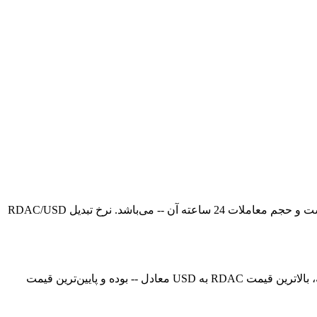
قیمت لحظه‌ای Redacted در حال حاضر -- است، با ارزش بازار فعلی معادل --. قیمت Redacted در 24 ساعت گذشته 0.00% افزایش یافته است و حجم معاملات 24 ساعته آن -- می‌باشد. نرخ تبدیل RDAC/USD
در حال حاضر، قیمت Redacted (RDAC) در معادل -- است. هم‌اکنون می‌توانید 1RDAC را با قیمت USD خریداری کنید. در 24 ساعت گذشته، بالاترین قیمت RDAC به USD معادل -- بوده و پایین‌ترین قیمت