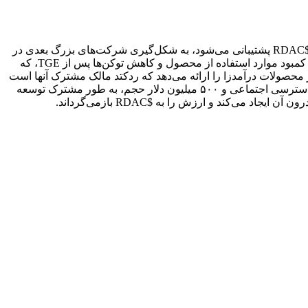
ردکتد (Redacted) به استارت‌آپ‌های وب ۳ در چندین حوزه و صنعت عمودی شتاب می‌دهد و از طریق یک اکوسیستم کاربر و داده، که توسط $RDAC پشتیبانی می‌شود، به شکل‌گیری شرکت‌های بزرگ بعدی در
صنعت کمک می‌کند. صنعت وب ۳ در حال حاضر از یک چالش پایداری رنج می‌برد. با تغییرات مداوم متا، ارزش توکن‌ها پایدار نیست، همراه با کمبود موارد استفاده از محصول و کاهش توکن‌ها پس از TGE، که
ن می‌شود. برای پرداختن به این چالش صنعت، که تحت یک توکن متحد شده است، $RDAC مجموعه‌ای از محصولات درآمدزا را ارائه می‌دهد که ردکتد مالک مشترک آنها است
و در حوزه‌های عمودی، از جمله DeFi، هوش مصنوعی، معاملات، پرداخت‌ها، NFTFi و موارد دیگر، با مجموع ۱.۳ میلیون کاربر، ۱.۱ میلیون دسترسی اجتماعی و ۵۰۰ میلیون دلار حجم، به طور مشترک توسعه
‌کند و ارزش را به $RDAC بازمی‌گرداند.