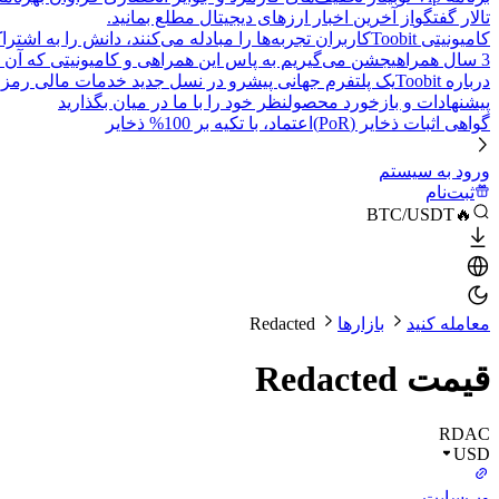
تالار گفتگو
از آخرین اخبار ارزهای دیجیتال مطلع بمانید.
کامیونیتی Toobit
کاربران تجربه‌ها را مبادله می‌کنند، دانش را به اشت
3 سال همراهی
جشن می‌گیریم به پاس این همراهی و کامیونیتی که آن 
درباره Toobit
یک پلتفرم جهانی پیشرو در نسل جدید خدمات مالی رمزا
پیشنهادات و بازخورد محصول
نظر خود را با ما در میان بگذارید
گواهی اثبات ذخایر (PoR)
اعتماد، با تکیه بر 100% ذخایر
ورود به سیستم
ثبت‌نام
🔥BTC/USDT
معامله کنید
بازارها
Redacted
قیمت Redacted
RDAC
USD
وب‌سایت