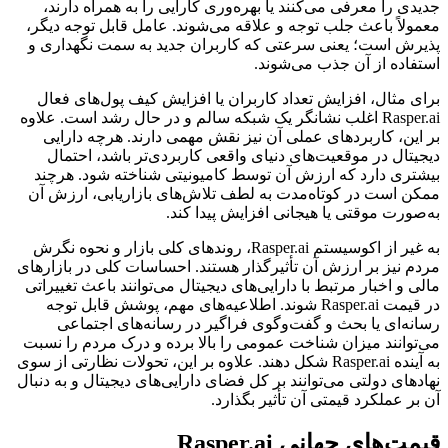
جدیدی را معرفی می‌کنند یا بهره‌وری کارایی را به همراه دارند،
معمولاً باعث جلب توجه و علاقه‌ می‌شوند. عامل قابل توجه دیگر،
پذیرش است؛ یعنی سرعتی که کاربران جدید به سمت نگهداری و
استفاده از آن جذب می‌شوند.
برای مثال، افزایش تعداد کاربران یا افزایش کیف پول‌های فعال
Rasper.ai اغلب نشانگر یک شبکه سالم و در حال رشد است. علاوه
بر این، کاربردهای عملی آن نیز نقش مهمی دارند. هرچه دارایی
دیجیتال در موقعیت‌های دنیای واقعی کاربردی‌تر باشد، احتمال
بیشتری دارد که ارزش آن توسط کامیونیتی شناخته شود. هرچند
ممکن است در کوتاه‌مدت به لطف تلاش‌های بازاریابی، ارزش آن
به‌صورت موقتی یا هیجانی افزایش پیدا کند.
به غیر از اکوسیستم Rasper.ai، روندهای کلی بازار و نحوه نگرش
مردم نیز بر ارزش آن تأثیرگذار هستند. احساسات کلی در بازارهای
مالی و اخبار مرتبط با دارایی‌های دیجیتال می‌توانند باعث تغییراتی
در قیمت Rasper.ai شوند. اطلاعیه‌های مهم، پوشش قابل توجه
رسانه‌ای یا بحث و گفت‌وگوی فراگیر در رسانه‌های اجتماعی
می‌توانند میزان شناخت عمومی را بالا برده و درک مردم را نسبت
به آینده Rasper.ai شکل دهند. علاوه بر این، تحولات نظارتی از سوی
نهادهای دولتی می‌توانند بر کل فضای دارایی‌های دیجیتال و به‌ دنبال
آن بر عملکرد قیمتی آن تأثیر بگذارد.
قیمت‌های جهانی Rasper.ai