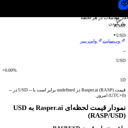
قیمت Rasper.ai
Toobit
آغاز معاملات در هر لحظه
باز کردن
RASP
USD
وب‌سایت
وایت پیپر
--
USD
+0.00%
1D
قیمت Rasper.ai (RASP) در undefined برابر است با -- USD در --
(UTC+0) امروز.
نمودار قیمت لحظه‌ای Rasper.ai به USD
(RASP/USD)