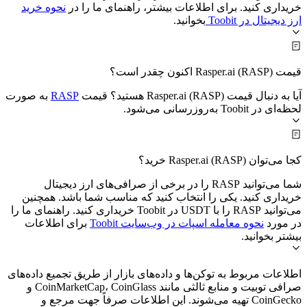
خریداری کنید. برای اطلاعات بیشتر، راهنمای ما را در
نحوه خرید
ارز دیجیتال در Toobit
بخوانید.
قیمت Rasper.ai (RASP) اکنون چقدر است؟
آیا به دنبال قیمت Rasper.ai (RASP) هستید؟ قیمت
RASP
به صورت
لحظه‌ای در Toobit به‌روزرسانی می‌شود.
کجا می‌توان Rasper.ai (RASP) خرید؟
شما می‌توانید RASP را در برخی از صرافی‌های ارز دیجیتال
خریداری کنید. یکی را انتخاب کنید که مناسب شما باشد. همچنین
می‌توانید RASP را با USDT در Toobit خریداری کنید. راهنمای ما را
در مورد
نحوه معامله اسپات در وب‌سایت Toobit
برای اطلاعات
بیشتر بخوانید.
اطلاعات مربوط به توکن‌ها و داده‌های بازار از طریق تجمیع داده‌های
صرافی توبیت و منابع ثالثی مانند CoinMarketCap، CoinGlass و
CoinGecko تهیه می‌شوند. این اطلاعات صرفاً جهت مرجع و