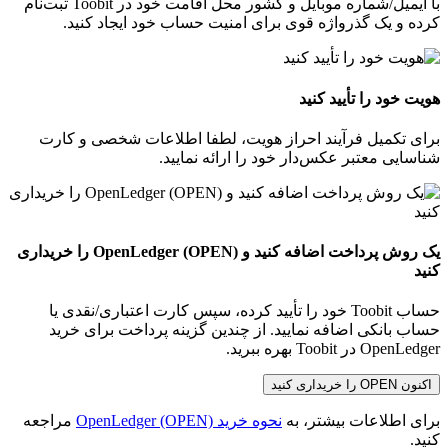
با ایمیل/شماره موبایل و کشور محل اقامت خود در Toobit ثبت‌نام
کرده و یک گذرواژه قوی برای امنیت حساب خود ایجاد کنید.
هویت خود را تأیید کنید
برای تکمیل فرآیند احراز هویت، لطفا اطلاعات شخصی و کارت
شناسایی معتبر عکس‌دار خود را ارائه نمایید.
یک روش پرداخت اضافه کنید و OpenLedger (OPEN) را خریداری
کنید
حساب Toobit خود را تأیید کرده، سپس کارت اعتباری/نقدی یا
حساب بانکی اضافه نمایید. از چندین گزینه پرداخت برای خرید
OpenLedger در Toobit بهره ببرید.
اکنون OPEN را خریداری کنید
برای اطلاعات بیشتر، به
نحوه خرید OpenLedger (OPEN)
مراجعه
کنید.