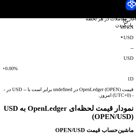
قیمت OpenLedger
Toobit
آغاز معاملات در هر لحظه
باز کردن
OPEN
USD
--
USD
+0.00%
1D
قیمت OpenLedger (OPEN) در undefined برابر است با -- USD در -
- (UTC+0) امروز.
نمودار قیمت لحظه‌ای OpenLedger به USD
(OPEN/USD)
ماشین‌حساب قیمت OPEN/USD