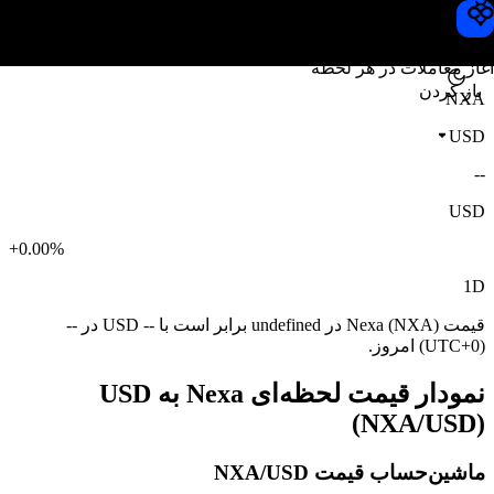
قیمت Nexa
Toobit
آغاز معاملات در هر لحظه
باز کردن
NXA
USD
--
USD
+0.00%
1D
قیمت Nexa (NXA) در undefined برابر است با -- USD در --
(UTC+0) امروز.
نمودار قیمت لحظه‌ای Nexa به USD
(NXA/USD)
ماشین‌حساب قیمت NXA/USD