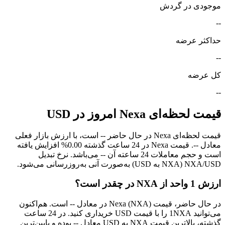
موجودی در گردش
--
حداکثر عرضه
--
کل عرضه
--
قیمت لحظه‌ای Nexa امروز در USD
قیمت لحظه‌ای Nexa در حال حاضر -- است، با ارزش بازار فعلی
معادل --. قیمت Nexa در 24 ساعت گذشته 0.00% افزایش یافته
است و حجم معاملات 24 ساعته آن -- می‌باشد. نرخ تبدیل
NXA/USD (NXA به USD) به‌صورت آنی به‌روزرسانی می‌شود.
ارزش 1 واحد از NXA در چقدر است؟
در حال حاضر، قیمت Nexa (NXA) در معادل -- است. هم‌اکنون
می‌توانید 1NXA را با قیمت USD خریداری کنید. در 24 ساعت
گذشته، بالاترین قیمت NXA به USD معادل -- بوده و پایین‌ترین