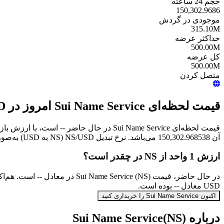
حجم 24 ساعته
150,302.9686
موجودی در گردش
315.10M
حداکثر عرضه
500.00M
کل عرضه
500.00M
متصل کردن
قیمت لحظه‌ای Sui Name Service امروز در USD
آن 150,302.968538 می‌باشد. نرخ تبدیل NS/USD (NS به USD) به‌صورت آنی به‌روزرسانی می‌شود.
ارزش 1 واحد از NS در چقدر است؟
USD معادل -- بوده است.
اکنون Sui Name Service را خریداری کنید
درباره Sui Name Service(NS)