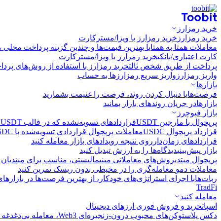
خرید رمزارز
خرید رمزارز
خرید رمزارز با ویزا/مسترکارت
معاملات همتا به همتا
با بهترین قیمت‌ها و چندین گزینه پرداخت محلی م
کارت اعتباری/بانکی
خرید رمزارز با ویزا/مسترکارت
پرداخت از طریق شخص ثالث
خرید رمزارز با استفاده از روش‌های پرد
واریز رمزارز
واریز سریع رمزارزها به حساب
بازارها
فرصت‌ها
با دنبال کردن روند، فرصت را غنیمت بشمارید
بازارها
در جریان روندهای بازار بمانید
بازار فیوچرز
پرپچوال با مارجین USDT
قراردادهای تسویه‌نشده که در قالب USDT تسویه می‌شوند
قرارداد پرپچوال USDC
معاملات پرپچوال قراردادی تسویه‌شده با USDC
قراردادهای زمان‌دار
روی نتیجه رویدادهای بازار معامله کنید
بازار پیش‌بینی
دیدگاه‌ها را به ارزش تبدیل کنید
پرپچوال مبتدی
روش‌های معاملاتی مینیمالیستی، مناسب برای مبتدیان
معاملات دمو
معامله‌گری را در محیطی بدون ریسک تمرین کنید
ربات‌ها
با اجرای استراتژی‌های خودکار، از بهترین فرصت‌ها در بازارها
TradFi
معامله کنید
اسپات
خرید و فروش فوری ارزهای دیجیتال
دکس پلاس
توکن‌های محبوب درون-زنجیره‌ای Web3، معامله بی‌دغدغه و سریع