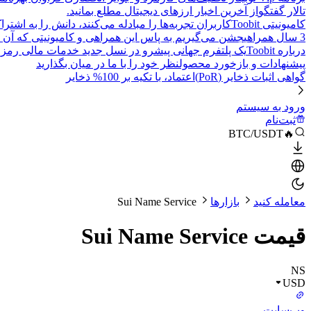
تالار گفتگو
از آخرین اخبار ارزهای دیجیتال مطلع بمانید.
کامیونیتی Toobit
کاربران تجربه‌ها را مبادله می‌کنند، دانش را به اشت
3 سال همراهی
جشن می‌گیریم به پاس این همراهی و کامیونیتی که آن 
درباره Toobit
یک پلتفرم جهانی پیشرو در نسل جدید خدمات مالی رمزا
پیشنهادات و بازخورد محصول
نظر خود را با ما در میان بگذارید
گواهی اثبات ذخایر (PoR)
اعتماد، با تکیه بر 100% ذخایر
ورود به سیستم
ثبت‌نام
🔥BTC/USDT
معامله کنید
بازارها
Sui Name Service
قیمت Sui Name Service
NS
USD
وب‌سایت