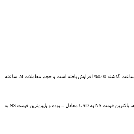
قیمت لحظه‌ای Sui Name Service در حال حاضر -- است، با ارزش بازار فعلی معادل 3,740,900.418034746. قیمت Sui Name Service در 24 ساعت گذشته 0.00% افزایش یافته است و حجم معاملات 24 ساعته
در حال حاضر، قیمت Sui Name Service (NS) در معادل -- است. هم‌اکنون می‌توانید 1NS را با قیمت USD خریداری کنید. در 24 ساعت گذشته، بالاترین قیمت NS به USD معادل -- بوده و پایین‌ترین قیمت NS به