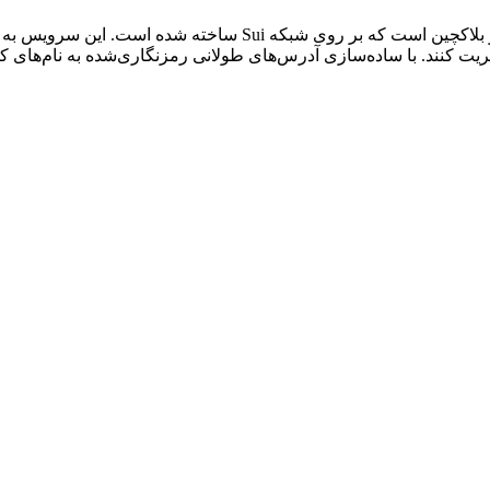
Sui Name Service (SuiNS) یک سیستم نام‌گذاری غیرمتمرکز مبتنی بر ب