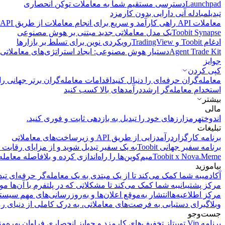
Launchpad
دسترسی مستقیم شما به معاملات توکن انحصاری
تبدیل
مبادله آنی دارایی بدون کارمزد
معاملات API
راهی کارآمد و سریع برای انجام معاملات از طریق API فراهم می‌کند.
Toobit Synapse
یک مدل معاملاتی جدید مبتنی بر هوش مصنوعی
ادغام Toobit و TradingView
رویکردی نوین برای تسلط بر بازارها
Agent Trade Kit
دستیار هوش مصنوعی: ایجاد استراتژی‌های معاملاتی 
جوایز
کپی‌ کردن
معامله‌گران حرفه‌ای را دنبال کنید
اقدامات معامله‌گران برتر جهانی را 
استخدام معامله‌گر ارشد
درآمد‌های بالا کسب کنید
بیشتر
مالی
اندوخته
رمزارزهای خود را تبدیل به بازدهی ثابت و فوری کنید.
تبلیغات
برنامه کارگزار
درآمدزایی از طریق API و زیرساخت‌های معاملاتی
برنامه سفیر جهانی Toobit
به یک سفیر تبدیل شوید و از مزایای رقابت م
Toobit x Nova.Meme
میم‌کوین‌ها را راه‌اندازی کرده و بلافاصله معامله
بیاموزید
آکادمی
به شما کمک می‌کند تا از یک مبتدی به یک معامله‌گر حرفه‌ای تبد
مرکز پشتیبانی
به شما کمک می‌کند تا مشکلاتی که در پلتفرم با آن‌ها مو
مرکز اطلاعیه‌ها
انتشار به‌موقع اعلان‌ها و به‌روزرسانی‌های مهم سیست
وبلاگ
برای دستیابی به فرصت‌های معاملاتی، به درک کاملی از دنیای رم
جست‌وجو
برنامه Vip توبیت
از تخفیف‌های کارمزد و جوایز انحصاری فراوان بهره‌من