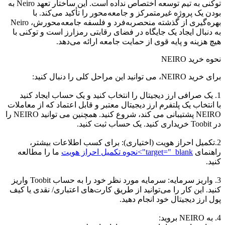
توکنی به تیم توسعه اختصاص نداده است. این ساختار تعهد Neiro به
بودن یک پروژه غیرمتمرکز و جامعه‌محور را تأکید می‌کند. با
بهره‌گیری از گذشته منحصربه‌فرد و فلسفه جامعه‌محورش، Neiro
به دنبال ایجاد یک جایگاه در فضای رقابتی رمزارز است و توکنی با
هیچ هزینه و پایه قوی از حمایت جامعه ارائه می‌دهد.
نحوه خرید NEIRO
برای خرید NEIRO، می توانید این مراحل کلی را دنبال کنید:
1. یک صرافی ارز دیجیتال را انتخاب کنید و یک حساب ایجاد کنید
با انتخاب یک پلتفرم ارز دیجیتال معتبر و قابل اعتماد که از معاملات
NEIRO پشتیبانی می کند، شروع کنید. همچنین می توانید NEIRO را
در Toobit خریداری کنید. یک حساب ثبت کنید.
2.تکمیل احراز هویت (اختیاری): برای کسب اطلاعات بیشتر،
راهنمای
target="_blank">نحوه تکمیل احراز هویت
ما را مطالعه
کنید.
3. واریز سرمایه: سرمایه مورد نظر خود را به حساب Toobit واریز
کنید. این کار را می‌توانید از طریق کارت‌های اعتباری/ نقدی یا کیف
پول ارز دیجیتال خود انجام دهید.
4. به NEIRO بروید: