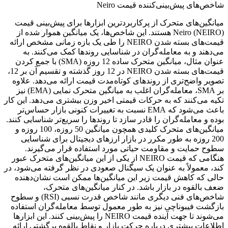
شاخص‌های پیش‌بینی‌کننده قیمت Neiro
میانگین‌های متحرک از پرکاربردترین ابزارها برای پیش‌بینی قیمت
Neiro (NEIRO) هستند. این شاخص‌ها، یک میانگین هموار شده از
قیمت‌های بسته شدن NEIRO را طی یک بازه زمانی مشخص ارائه
می‌دهند و به معامله‌گران در شناسایی روندها کمک می‌کنند. به
عنوان مثال، میانگین متحرک ساده 12 روزه (SMA) با جمع کردن
قیمت‌های بسته شدن NEIRO در 12 روز گذشته و تقسیم آن بر 12،
تصویر واضح‌تری از روندهای کوتاه‌مدت قیمت ارائه می‌دهد. علاوه
بر SMA، معامله‌گران اغلب به میانگین متحرک نمایی (EMA) نیز
تکیه می‌کنند که به حرکات قیمتی اخیر وزن بیشتری می‌دهد. این کار
باعث می‌شود که EMA نسبت به تغییرات کنونی بازار حساس‌تر
بوده و معامله‌گران را قادر سازد تا روندها را سریع‌تر شناسایی کنند.
میانگین‌های متحرک کلیدی همچون میانگین 50 روزه، 100 روزه و
200 روزه به طور مکرر در بازار ارزهای دیجیتال برای شناسایی
سطوح حمایت و مقاومت حیاتی مورد استفاده قرار می‌گیرند.
هنگامی که قیمت NEIRO از یکی از این میانگین‌های متحرک عبور
کند، معمولاً به عنوان یک سیگنال صعودی در نظر گرفته می‌شود، در
حالی که کاهش قیمت زیر این میانگین‌ها ممکن است نشان‌دهنده
ضعف بالقوه در بازار باشد. در کنار میانگین‌های متحرک،
شاخص‌های فنی دیگری مانند شاخص قدرت نسبی (RSI) و سطوح
بازگشت فیبوناچی نیز به طور معمول توسط معامله‌گران استفاده
می‌شوند تا جهت آینده قیمت NEIRO را پیش‌بینی کنند. این ابزارها
اطلاعات بیشتری درباره حرکت بازار و نقاط بالقوه برگشتی ارائه