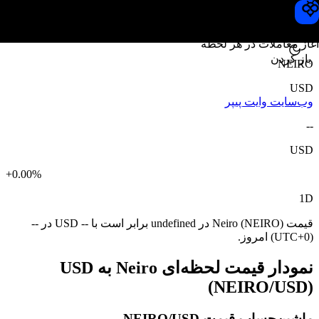
قیمت Neiro
Toobit
آغاز معاملات در هر لحظه
باز کردن
NEIRO
USD
وب‌سایت
وایت پیپر
--
USD
+0.00%
1D
قیمت Neiro (NEIRO) در undefined برابر است با -- USD در --
(UTC+0) امروز.
نمودار قیمت لحظه‌ای Neiro به USD
(NEIRO/USD)
ماشین‌حساب قیمت NEIRO/USD