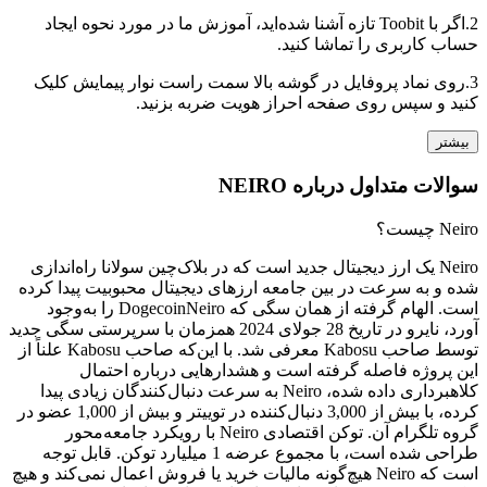
2.
اگر با Toobit تازه آشنا شده‌اید، آموزش ما در مورد نحوه ایجاد
حساب کاربری را تماشا کنید.
3.
روی نماد پروفایل در گوشه بالا سمت راست نوار پیمایش کلیک
کنید و سپس روی صفحه احراز هویت ضربه بزنید.
بیشتر
سوالات متداول درباره NEIRO
Neiro چیست؟
Neiro یک ارز دیجیتال جدید است که در بلاک‌چین سولانا راه‌اندازی
شده و به سرعت در بین جامعه ارزهای دیجیتال محبوبیت پیدا کرده
است. الهام گرفته از همان سگی که DogecoinNeiro را به‌وجود
آورد، نایرو در تاریخ 28 جولای 2024 همزمان با سرپرستی سگی جدید
توسط صاحب Kabosu معرفی شد. با این‌که صاحب Kabosu علناً از
این پروژه فاصله گرفته است و هشدارهایی درباره احتمال
کلاهبرداری داده شده، Neiro به سرعت دنبال‌کنندگان زیادی پیدا
کرده، با بیش از 3,000 دنبال‌کننده در توییتر و بیش از 1,000 عضو در
گروه تلگرام آن. توکن اقتصادی Neiro با رویکرد جامعه‌محور
طراحی شده است، با مجموع عرضه 1 میلیارد توکن. قابل توجه
است که Neiro هیچ‌گونه مالیات خرید یا فروش اعمال نمی‌کند و هیچ