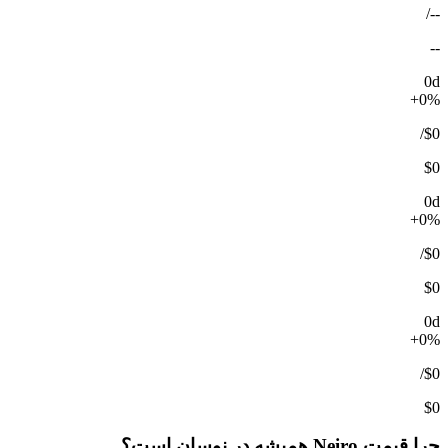
/
--
--
0d
+0%
/
$0
$0
0d
+0%
/
$0
$0
0d
+0%
/
$0
$0
چرا قیمت Neiro همیشه در نوسان است؟