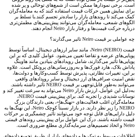
است. برخی نمودارها ممکن است از شمع‌های توخالی و پر شده
برای نمایش همین حرکات قیمت استفاده کنند که به معامله‌گران
کمک می‌کند تا روندهای بازار را ساده‌تر تجسم کنند.با تسلط بر
الگوهای شمعی، معامله‌گران می‌توانند پیش‌بینی‌های مطمئن‌تری
درباره حرکت قیمت‌ها و رفتار بازار Neiro انجام دهند.
چه عواملی بر قیمت Neiro تاثیر می‌گذارند؟
قیمت Neiro (NEIRO)، مانند سایر ارزهای دیجیتال، اساساً توسط
پویایی‌های عرضه و تقاضا تعیین می‌شود. عوامل کلیدی که بر این
پویایی‌ها تأثیر می‌گذارند، شامل رویدادهای بنیادین مانند هاوینگ
پاداش بلاک، هارد فورک‌ها و به‌روزرسانی‌های پروتکل است. علاوه
بر این، تغییرات نظارتی، پذیرش توسط کسب‌وکارها و دولت‌ها،
نقض امنیت صرافی‌های ارز دیجیتال و سایر رویدادهای واقعی
می‌توانند به‌طور قابل‌توجهی بر قیمت NEIRO تأثیر داشته باشند.
به‌دلیل این عوامل، ارزش بازار Neiro می‌تواند به سرعت تغییر کند و
نوسانات شدیدی را تجربه کند. برای پیش‌بینی قیمت NEIRO،
معامله‌گران اغلب فعالیت‌های «نهنگ‌ها»، یعنی دارندگان بزرگ
NEIRO را زیر نظر دارند. در بازار نسبتاً کوچک Neiro، این نهنگ‌ها به
دلیل دارایی‌های قابل توجه خود می‌توانند تأثیر چشمگیری بر حرکات
قیمت داشته باشند. درک این عوامل برای پیش‌بینی روندهای قیمتی
Neiro و اتخاذ تصمیم‌های سرمایه‌گذاری مطلع ضروری است.
اطلاعات مربوط به توکن‌ها و داده‌های بازار از طریق تجمیع داده‌های