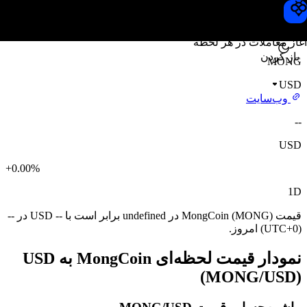
قیمت MongCoin
Toobit
آغاز معاملات در هر لحظه
باز کردن
MONG
USD
وب‌سایت
--
USD
+0.00%
1D
قیمت MongCoin (MONG) در undefined برابر است با -- USD در --
(UTC+0) امروز.
نمودار قیمت لحظه‌ای MongCoin به USD
(MONG/USD)