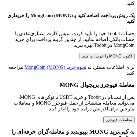
یک روش پرداخت اضافه کنید و MongCoin (MONG) را خریداری
کنید
حساب Toobit خود را تأیید کرده، سپس کارت اعتباری/نقدی یا
حساب بانکی اضافه نمایید. از چندین گزینه پرداخت برای خرید
MongCoin در Toobit بهره ببرید.
اکنون MONG را خریداری کنید
برای اطلاعات بیشتر، به
نحوه خرید MongCoin (MONG)
مراجعه
کنید.
معاملهٔ فیوچرز پرپچوال MONG
پس از ثبت‌نام در Toobit و خرید USDT یا توکن‌های MONG،
می‌توانید معامله مشتقات از جمله فیوچرز MONG و معاملات
مارجین برای افزایش درآمد خود را آغاز کنید.
معاملات فیوچرز
به کپی‌ترید MONG بپیوندید و معامله‌گران حرفه‌ای را