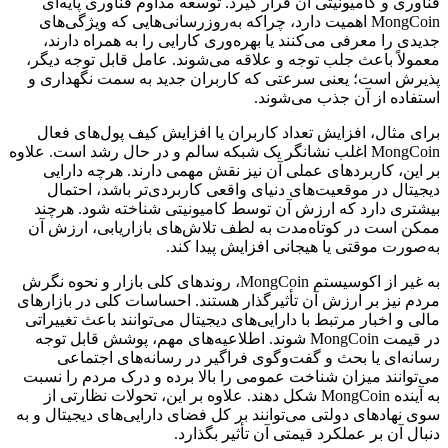
فناوری و کامیونیتی آن قرار گیرد. توسعه مداوم فناوری پایه‌ای
MongCoin اهمیت دارد، چراکه به‌روزرسانی‌هایی که ویژگی‌های
جدیدی را معرفی می‌کنند یا بهره‌وری کارایی را به همراه دارند،
معمولاً باعث جلب توجه و علاقه‌ می‌شوند. عامل قابل توجه دیگر،
پذیرش است؛ یعنی سرعتی که کاربران جدید به سمت نگهداری و
استفاده از آن جذب می‌شوند.
برای مثال، افزایش تعداد کاربران یا افزایش کیف پول‌های فعال
MongCoin اغلب نشانگر یک شبکه سالم و در حال رشد است. علاوه
بر این، کاربردهای عملی آن نیز نقش مهمی دارند. هرچه دارایی
دیجیتال در موقعیت‌های دنیای واقعی کاربردی‌تر باشد، احتمال
بیشتری دارد که ارزش آن توسط کامیونیتی شناخته شود. هرچند
ممکن است در کوتاه‌مدت به لطف تلاش‌های بازاریابی، ارزش آن
به‌صورت موقتی یا هیجانی افزایش پیدا کند.
به غیر از اکوسیستم MongCoin، روندهای کلی بازار و نحوه نگرش
مردم نیز بر ارزش آن تأثیرگذار هستند. احساسات کلی در بازارهای
مالی و اخبار مرتبط با دارایی‌های دیجیتال می‌توانند باعث تغییراتی
در قیمت MongCoin شوند. اطلاعیه‌های مهم، پوشش قابل توجه
رسانه‌ای یا بحث و گفت‌وگوی فراگیر در رسانه‌های اجتماعی
می‌توانند میزان شناخت عمومی را بالا برده و درک مردم را نسبت
به آینده MongCoin شکل دهند. علاوه بر این، تحولات نظارتی از
سوی نهادهای دولتی می‌توانند بر کل فضای دارایی‌های دیجیتال و به‌
دنبال آن بر عملکرد قیمتی آن تأثیر بگذارد.