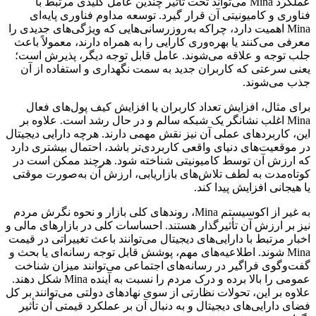
عملکرد Mina می‌تواند تحت تأثیر چندین عامل کلیدی مرتبط با
فناوری و کامیونیتی آن قرار گیرد. توسعه مداوم فناوری پایه‌ای
Mina اهمیت دارد، چراکه به‌روزرسانی‌هایی که ویژگی‌های جدیدی را
معرفی می‌کنند یا بهره‌وری کارایی را به همراه دارند، معمولاً باعث
جلب توجه و علاقه‌ می‌شوند. عامل قابل توجه دیگر، پذیرش است؛
یعنی سرعتی که کاربران جدید به سمت نگهداری و استفاده از آن
جذب می‌شوند.
برای مثال، افزایش تعداد کاربران یا افزایش کیف پول‌های فعال
Mina اغلب نشانگر یک شبکه سالم و در حال رشد است. علاوه بر
این، کاربردهای عملی آن نیز نقش مهمی دارند. هرچه دارایی دیجیتال
در موقعیت‌های دنیای واقعی کاربردی‌تر باشد، احتمال بیشتری دارد
که ارزش آن توسط کامیونیتی شناخته شود. هرچند ممکن است در
کوتاه‌مدت به لطف تلاش‌های بازاریابی، ارزش آن به‌صورت موقتی
یا هیجانی افزایش پیدا کند.
به غیر از اکوسیستم Mina، روندهای کلی بازار و نحوه نگرش مردم
نیز بر ارزش آن تأثیرگذار هستند. احساسات کلی در بازارهای مالی و
اخبار مرتبط با دارایی‌های دیجیتال می‌توانند باعث تغییراتی در قیمت
Mina شوند. اطلاعیه‌های مهم، پوشش قابل توجه رسانه‌ای یا بحث و
گفت‌وگوی فراگیر در رسانه‌های اجتماعی می‌توانند میزان شناخت
عمومی را بالا برده و درک مردم را نسبت به آینده Mina شکل دهند.
علاوه بر این، تحولات نظارتی از سوی نهادهای دولتی می‌توانند بر کل
فضای دارایی‌های دیجیتال و به‌ دنبال آن بر عملکرد قیمتی آن تأثیر