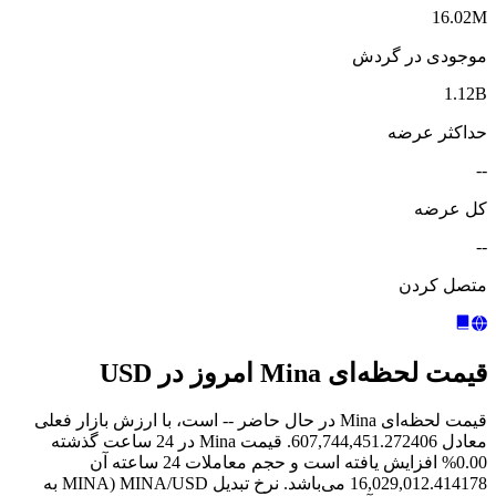
16.02M
موجودی در گردش
1.12B
حداکثر عرضه
--
کل عرضه
--
متصل کردن
قیمت لحظه‌ای Mina امروز در USD
قیمت لحظه‌ای Mina در حال حاضر -- است، با ارزش بازار فعلی
معادل 607,744,451.272406. قیمت Mina در 24 ساعت گذشته
0.00% افزایش یافته است و حجم معاملات 24 ساعته آن
16,029,012.414178 می‌باشد. نرخ تبدیل MINA/USD (MINA به