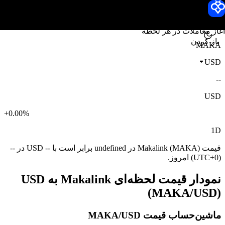
قیمت Makalink
Toobit
آغاز معاملات در هر لحظه
باز کردن
MAKA
USD
--
USD
+0.00%
1D
قیمت Makalink (MAKA) در undefined برابر است با -- USD در --
(UTC+0) امروز.
نمودار قیمت لحظه‌ای Makalink به USD
(MAKA/USD)
ماشین‌حساب قیمت MAKA/USD