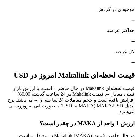
موجودی در گردش
--
حداکثر عرضه
--
کل عرضه
--
قیمت لحظه‌ای Makalink امروز در USD
قیمت لحظه‌ای Makalink در حال حاضر -- است، با ارزش بازار
فعلی معادل --. قیمت Makalink در 24 ساعت گذشته 0.00%
افزایش یافته است و حجم معاملات 24 ساعته آن -- می‌باشد. نرخ
تبدیل MAKA/USD (MAKA به USD) به‌صورت آنی به‌روزرسانی
می‌شود.
ارزش 1 واحد از MAKA در چقدر است؟
در حال حاضر، قیمت Makalink (MAKA) در معادل -- است.