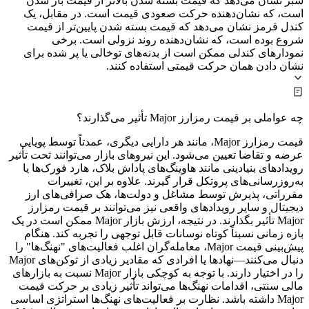
سبز نشان می‌دهد که قیمت بسته شدن بالاتر از قیمت باز شدن
است، که نشان‌دهنده حرکت صعودی قیمت است. در مقابل، یک
کندل قرمز نشان می‌دهد که قیمت بسته شدن پایین‌تر از قیمت
شروع بوده است، که نشان‌دهنده روند نزولی است. برخی
نمودارهای کندلی ممکن است از بدنه‌های توخالی یا پر شده برای
نشان دادن همان حرکت قیمتی استفاده کنند.
چه عواملی بر قیمت رمزارز Major تأثیر می‌گذارند؟
قیمت رمزارز Major، مانند هر دارایی دیگری، عمدتاً توسط پویایی
عرضه و تقاضا تعیین می‌شود. این نیروهای بازار می‌توانند تحت تأثیر
رویدادهای بنیادینی مانند هاوینگ‌های پاداش بلاک، هارد فورک‌ها یا
به‌روزرسانی‌های پروتکل قرار گیرند. علاوه بر این، تغییرات
مقرراتی، پذیرش توسط مشاغل و دولت‌ها، هک صرافی‌های ارز
دیجیتال و سایر رویدادهای واقعی نیز می‌توانند بر قیمت رمزارز
Major تأثیر بگذارند. در نتیجه، ارزش بازار Major ممکن است در یک
بازه زمانی نسبتاً کوتاه نوسانات قابل‌ توجهی را تجربه کند. هنگام
پیش‌بینی قیمت Major، معامله‌گران اغلب فعالیت‌های "نهنگ‌ها" را
دنبال می‌کنند—نهادها یا افرادی که مقادیر زیادی از توکن‌های Major
را در اختیار دارند. با توجه به کوچکی بازار Major نسبت به بازارهای
مالی سنتی، اقدامات نهنگ‌ها می‌تواند تأثیر زیادی بر حرکت قیمت
Major داشته باشد. نظارت بر فعالیت‌های نهنگ‌ها استراتژی اساسی