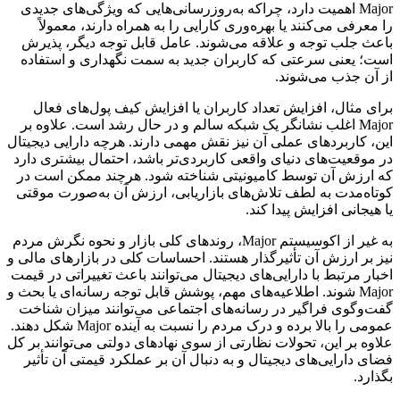
Major اهمیت دارد، چراکه به‌روزرسانی‌هایی که ویژگی‌های جدیدی
را معرفی می‌کنند یا بهره‌وری کارایی را به همراه دارند، معمولاً
باعث جلب توجه و علاقه‌ می‌شوند. عامل قابل توجه دیگر، پذیرش
است؛ یعنی سرعتی که کاربران جدید به سمت نگهداری و استفاده
از آن جذب می‌شوند.
برای مثال، افزایش تعداد کاربران یا افزایش کیف پول‌های فعال
Major اغلب نشانگر یک شبکه سالم و در حال رشد است. علاوه بر
این، کاربردهای عملی آن نیز نقش مهمی دارند. هرچه دارایی دیجیتال
در موقعیت‌های دنیای واقعی کاربردی‌تر باشد، احتمال بیشتری دارد
که ارزش آن توسط کامیونیتی شناخته شود. هرچند ممکن است در
کوتاه‌مدت به لطف تلاش‌های بازاریابی، ارزش آن به‌صورت موقتی
یا هیجانی افزایش پیدا کند.
به غیر از اکوسیستم Major، روندهای کلی بازار و نحوه نگرش مردم
نیز بر ارزش آن تأثیرگذار هستند. احساسات کلی در بازارهای مالی و
اخبار مرتبط با دارایی‌های دیجیتال می‌توانند باعث تغییراتی در قیمت
Major شوند. اطلاعیه‌های مهم، پوشش قابل توجه رسانه‌ای یا بحث و
گفت‌وگوی فراگیر در رسانه‌های اجتماعی می‌توانند میزان شناخت
عمومی را بالا برده و درک مردم را نسبت به آینده Major شکل دهند.
علاوه بر این، تحولات نظارتی از سوی نهادهای دولتی می‌توانند بر کل
فضای دارایی‌های دیجیتال و به‌ دنبال آن بر عملکرد قیمتی آن تأثیر
بگذارد.