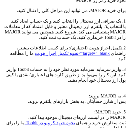
نحوه خرید رمزارز MAJOR
برای خرید MAJOR، می توانید این مراحل کلی را دنبال کنید:
1. یک صرافی ارز دیجیتال را انتخاب کنید و یک حساب ایجاد کنید
با انتخاب یک پلتفرم ارز دیجیتال معتبر و قابل اعتماد که از معاملات
MAJOR پشتیبانی می کند، شروع کنید. همچنین می توانید MAJOR
را در Toobit خریداری کنید. یک حساب ثبت کنید.
2.تکمیل احراز هویت (اختیاری): برای کسب اطلاعات بیشتر،
راهنمای
target="_blank">نحوه تکمیل احراز هویت
ما را مطالعه
کنید.
3. واریز سرمایه: سرمایه مورد نظر خود را به حساب Toobit واریز
کنید. این کار را می‌توانید از طریق کارت‌های اعتباری/ نقدی یا کیف
پول ارز دیجیتال خود انجام دهید.
4. به MAJOR بروید:
پس از شارژ حسابتان، به بخش بازارهای پلتفرم بروید.
5. خرید MAJOR:
MAJOR را در لیست ارزهای دیجیتال موجود پیدا کنید.
ثبت سفارش خرید راهنمای
نحوه خرید کریپتو در Toobit
ما را برای