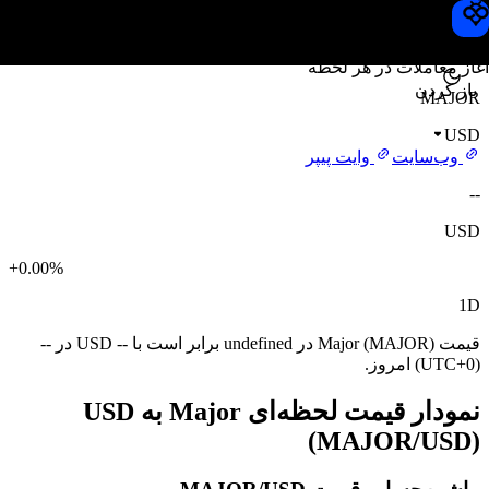
قیمت Major
Toobit
آغاز معاملات در هر لحظه
باز کردن
MAJOR
USD
وب‌سایت
وایت پیپر
--
USD
+0.00%
1D
قیمت Major (MAJOR) در undefined برابر است با -- USD در --
(UTC+0) امروز.
نمودار قیمت لحظه‌ای Major به USD
(MAJOR/USD)