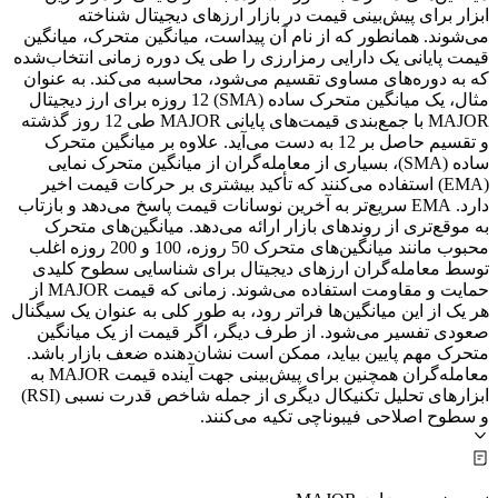
ابزار برای پیش‌بینی قیمت در بازار ارزهای دیجیتال شناخته
می‌شوند. همانطور که از نام آن پیداست، میانگین متحرک، میانگین
قیمت پایانی یک دارایی رمزارزی را طی یک دوره زمانی انتخاب‌شده
که به دوره‌های مساوی تقسیم می‌شود، محاسبه می‌کند. به عنوان
مثال، یک میانگین متحرک ساده (SMA) 12 روزه برای ارز دیجیتال
MAJOR با جمع‌بندی قیمت‌های پایانی MAJOR طی 12 روز گذشته
و تقسیم حاصل بر 12 به دست می‌آید. علاوه بر میانگین متحرک
ساده (SMA)، بسیاری از معامله‌گران از میانگین متحرک نمایی
(EMA) استفاده می‌کنند که تأکید بیشتری بر حرکات قیمت اخیر
دارد. EMA سریع‌تر به آخرین نوسانات قیمت پاسخ می‌دهد و بازتاب
به موقع‌تری از روندهای بازار ارائه می‌دهد. میانگین‌های متحرک
محبوب مانند میانگین‌های متحرک 50 روزه، 100 و 200 روزه اغلب
توسط معامله‌گران ارزهای دیجیتال برای شناسایی سطوح کلیدی
حمایت و مقاومت استفاده می‌شوند. زمانی که قیمت MAJOR از
هر یک از این میانگین‌ها فراتر رود، به طور کلی به عنوان یک سیگنال
صعودی تفسیر می‌شود. از طرف دیگر، اگر قیمت از یک میانگین
متحرک مهم پایین بیاید، ممکن است نشان‌دهنده ضعف بازار باشد.
معامله‌گران همچنین برای پیش‌بینی جهت آینده قیمت MAJOR به
ابزارهای تحلیل تکنیکال دیگری از جمله شاخص قدرت نسبی (RSI)
و سطوح اصلاحی فیبوناچی تکیه می‌کنند.