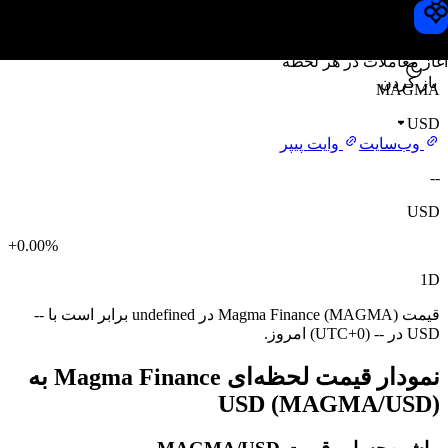
قیمت Magma Finance
Toobit
آغاز معاملات در هر لحظه
باز کردن
MAGMA
USD
وب‌سایت
وایت پیپر
--
USD
+0.00%
1D
قیمت Magma Finance (MAGMA) در undefined برابر است با --
USD در -- (UTC+0) امروز.
نمودار قیمت لحظه‌ای Magma Finance به
USD (MAGMA/USD)