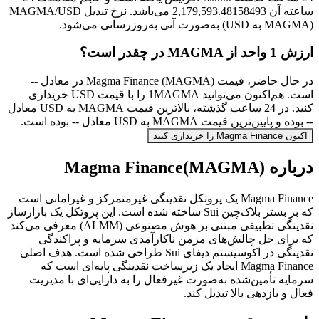
ساعته آن 2,179,593.48158493 می‌باشد. نرخ تبدیل MAGMA/USD
(MAGMA به USD) به‌صورت آنی به‌روزرسانی می‌شود.
ارزش 1 واحد از MAGMA در چقدر است؟
در حال حاضر، قیمت Magma Finance (MAGMA) در معادل --
است. هم‌اکنون می‌توانید 1MAGMA را با قیمت USD خریداری
کنید. در 24 ساعت گذشته، بالاترین قیمت MAGMA به USD معادل
-- بوده و پایین‌ترین قیمت MAGMA به USD معادل -- بوده است.
اکنون Magma Finance را خریداری کنید
درباره Magma Finance(MAGMA)
Magma Finance یک پروتکل نقدینگی غیرمتمرکز و غیرامانی است
که بر بستر بلاک‌چین Sui ساخته شده است. این پروتکل یک بازارساز
نقدینگی تطبیقی مبتنی بر هوش مصنوعی (ALMM) معرفی می‌کند
که برای حل چالش‌های مزمن ناکارآمدی سرمایه و پراکندگی
نقدینگی در اکوسیستم دیفای Sui طراحی شده است. هدف اصلی
Magma Finance ایجاد یک زیرساخت نقدینگی پایه‌ای است که
سرمایه تأمین‌شده به‌صورت غیرفعال را به دارایی‌ای با مدیریت
فعال و بازدهی بالا تبدیل کند.