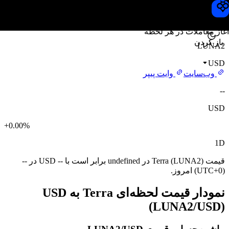
قیمت Terra
Toobit
آغاز معاملات در هر لحظه
باز کردن
LUNA2
USD
وب‌سایت
وایت پیپر
--
USD
+0.00%
1D
قیمت Terra (LUNA2) در undefined برابر است با -- USD در --
(UTC+0) امروز.
نمودار قیمت لحظه‌ای Terra به USD
(LUNA2/USD)