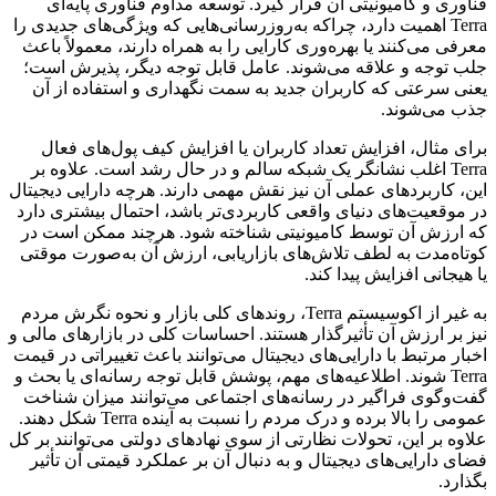
فناوری و کامیونیتی آن قرار گیرد. توسعه مداوم فناوری پایه‌ای
Terra اهمیت دارد، چراکه به‌روزرسانی‌هایی که ویژگی‌های جدیدی را
معرفی می‌کنند یا بهره‌وری کارایی را به همراه دارند، معمولاً باعث
جلب توجه و علاقه‌ می‌شوند. عامل قابل توجه دیگر، پذیرش است؛
یعنی سرعتی که کاربران جدید به سمت نگهداری و استفاده از آن
جذب می‌شوند.
برای مثال، افزایش تعداد کاربران یا افزایش کیف پول‌های فعال
Terra اغلب نشانگر یک شبکه سالم و در حال رشد است. علاوه بر
این، کاربردهای عملی آن نیز نقش مهمی دارند. هرچه دارایی دیجیتال
در موقعیت‌های دنیای واقعی کاربردی‌تر باشد، احتمال بیشتری دارد
که ارزش آن توسط کامیونیتی شناخته شود. هرچند ممکن است در
کوتاه‌مدت به لطف تلاش‌های بازاریابی، ارزش آن به‌صورت موقتی
یا هیجانی افزایش پیدا کند.
به غیر از اکوسیستم Terra، روندهای کلی بازار و نحوه نگرش مردم
نیز بر ارزش آن تأثیرگذار هستند. احساسات کلی در بازارهای مالی و
اخبار مرتبط با دارایی‌های دیجیتال می‌توانند باعث تغییراتی در قیمت
Terra شوند. اطلاعیه‌های مهم، پوشش قابل توجه رسانه‌ای یا بحث و
گفت‌وگوی فراگیر در رسانه‌های اجتماعی می‌توانند میزان شناخت
عمومی را بالا برده و درک مردم را نسبت به آینده Terra شکل دهند.
علاوه بر این، تحولات نظارتی از سوی نهادهای دولتی می‌توانند بر کل
فضای دارایی‌های دیجیتال و به‌ دنبال آن بر عملکرد قیمتی آن تأثیر
بگذارد.