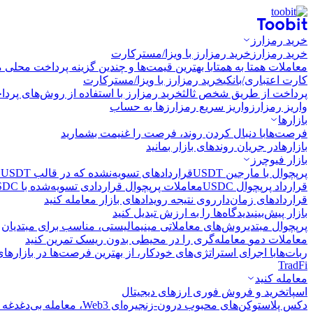
خرید رمزارز
خرید رمزارز
خرید رمزارز با ویزا/مسترکارت
معاملات همتا به همتا
با بهترین قیمت‌ها و چندین گزینه پرداخت محلی م
کارت اعتباری/بانکی
خرید رمزارز با ویزا/مسترکارت
پرداخت از طریق شخص ثالث
خرید رمزارز با استفاده از روش‌های پرد
واریز رمزارز
واریز سریع رمزارزها به حساب
بازارها
فرصت‌ها
با دنبال کردن روند، فرصت را غنیمت بشمارید
بازارها
در جریان روندهای بازار بمانید
بازار فیوچرز
پرپچوال با مارجین USDT
قراردادهای تسویه‌نشده که در قالب USDT تسویه می‌شوند
قرارداد پرپچوال USDC
معاملات پرپچوال قراردادی تسویه‌شده با USDC
قراردادهای زمان‌دار
روی نتیجه رویدادهای بازار معامله کنید
بازار پیش‌بینی
دیدگاه‌ها را به ارزش تبدیل کنید
پرپچوال مبتدی
روش‌های معاملاتی مینیمالیستی، مناسب برای مبتدیان
معاملات دمو
معامله‌گری را در محیطی بدون ریسک تمرین کنید
ربات‌ها
با اجرای استراتژی‌های خودکار، از بهترین فرصت‌ها در بازارها
TradFi
معامله کنید
اسپات
خرید و فروش فوری ارزهای دیجیتال
دکس پلاس
توکن‌های محبوب درون-زنجیره‌ای Web3، معامله بی‌دغدغه و سریع