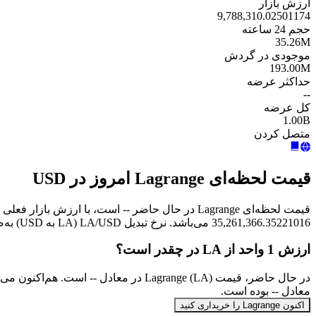
ارزش بازار
9,788,310.02501174
حجم 24 ساعته
35.26M
موجودی در گردش
193.00M
حداکثر عرضه
--
کل عرضه
1.00B
متصل کردن
قیمت لحظه‌ای Lagrange امروز در USD
35,261,366.35221016 می‌باشد. نرخ تبدیل LA/USD (LA به USD) به‌صورت آنی به‌روزرسانی می‌شود.
ارزش 1 واحد از LA در چقدر است؟
معادل -- بوده است.
اکنون Lagrange را خریداری کنید