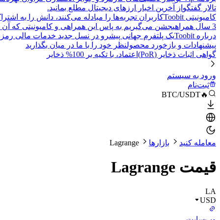
تالار گفتگو
از آخرین اخبار ارزهای دیجیتال مطلع بمانید.
کامیونیتی Toobit
کاربران تجربه‌ها را مبادله می‌کنند، دانش را به اشت
3 سال همراهی
جشن می‌گیریم به پاس این همراهی و کامیونیتی که آن 
درباره Toobit
یک پلتفرم جهانی پیشرو در نسل جدید خدمات مالی رمزا
پیشنهادات و بازخورد محصول
نظر خود را با ما در میان بگذارید
گواهی اثبات ذخایر (PoR)
اعتماد، با تکیه بر 100% ذخایر
ورود به سیستم
ثبت‌نام
🔥BTC/USDT
معامله کنید
بازارها
Lagrange
قیمت Lagrange
LA
USD
وب‌سایت