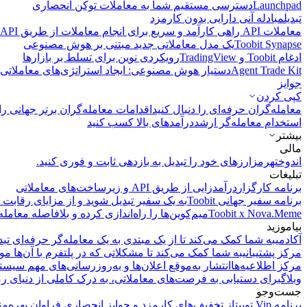
Launchpad
دسترسی مستقیم شما به معاملات توکن انحصاری
تبدیل
مبادله آنی دارایی بدون کارمزد
معاملات API
راهی کارآمد و سریع برای انجام معاملات از طریق API فراهم می‌کند.
Toobit Synapse
یک مدل معاملاتی جدید مبتنی بر هوش مصنوعی
ادغام Toobit و TradingView
رویکردی نوین برای تسلط بر بازارها
Agent Trade Kit
دستیار هوش مصنوعی: ایجاد استراتژی‌های معاملاتی 
جوایز
کپی‌ کردن
معامله‌گران حرفه‌ای را دنبال کنید
اقدامات معامله‌گران برتر جهانی را 
استخدام معامله‌گر ارشد
درآمد‌های بالا کسب کنید
بیشتر
مالی
اندوخته
رمزارزهای خود را تبدیل به بازدهی ثابت و فوری کنید.
تبلیغات
برنامه کارگزار
درآمدزایی از طریق API و زیرساخت‌های معاملاتی
برنامه سفیر جهانی Toobit
به یک سفیر تبدیل شوید و از مزایای رقابت م
Toobit x Nova.Meme
میم‌کوین‌ها را راه‌اندازی کرده و بلافاصله معامله
بیاموزید
آکادمی
به شما کمک می‌کند تا از یک مبتدی به یک معامله‌گر حرفه‌ای تبد
مرکز پشتیبانی
به شما کمک می‌کند تا مشکلاتی که در پلتفرم با آن‌ها مو
مرکز اطلاعیه‌ها
انتشار به‌موقع اعلان‌ها و به‌روزرسانی‌های مهم سیست
وبلاگ
برای دستیابی به فرصت‌های معاملاتی، به درک کاملی از دنیای رم
جست‌وجو
برنامه Vip توبیت
از تخفیف‌های کارمزد و جوایز انحصاری فراوان بهره‌من