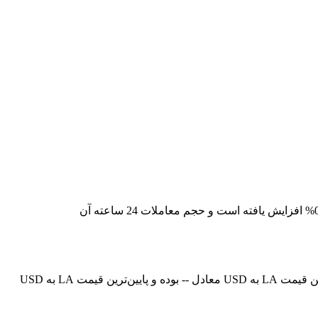
قیمت لحظه‌ای Lagrange در حال حاضر -- است، با ارزش بازار فعلی معادل 9,788,310.02501174. قیمت Lagrange در 24 ساعت گذشته 0.00% افزایش یافته است و حجم معاملات 24 ساعته آن
در حال حاضر، قیمت Lagrange (LA) در معادل -- است. هم‌اکنون می‌توانید 1LA را با قیمت USD خریداری کنید. در 24 ساعت گذشته، بالاترین قیمت LA به USD معادل -- بوده و پایین‌ترین قیمت LA به USD