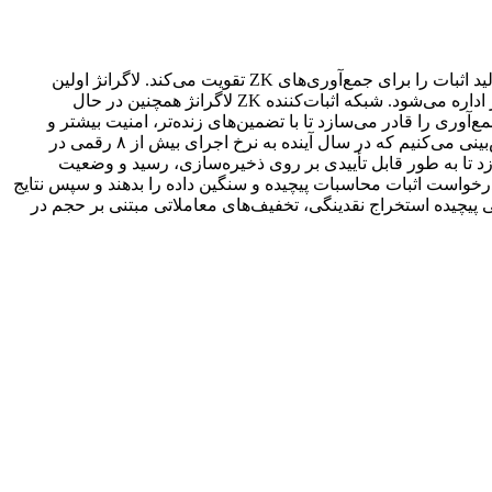
لاگرانژ دو محصول اصلی می‌سازد: یک شبکه غیرمتمرکز اثبات‌کننده ZK و یک کمک‌پردازنده ZK. شبکه غیرمتمرکز اثبات‌کننده ZK لاگرانژ، تولید اثبات را برای جمع‌آوری‌های ZK تقویت می‌کند. لاگرانژ اولین
شبکه اثبات‌کننده ZK آماده تولید را در صنعت راه‌اندازی کرد که توسط اپراتورهای برتر از جمله Coinbase Cloud، Kraken، OKX و موارد دیگر اداره می‌شود. شبکه اثبات‌کننده ZK لاگرانژ همچنین در حال
د ZK را پیش ببرد. اثبات غیرمتمرکز، اکوسیستم جمع‌آوری را قادر می‌سازد تا با تضمین‌های زنده‌تر، امنیت بیشتر و
هزینه کمتر عمل کند. لاگرانژ با اکوسیستم‌های برتر جمع‌آوری از جمله ZKsync، Polygon، Linea، AltLayer و Caldera همکاری می‌کند. ما پیش‌بینی می‌کنیم که در سال آینده به نرخ اجرای بیش از ۸ رقمی در
نین یک کمک‌پردازنده ZK مبتنی بر SQL توسعه می‌دهد، زیرساختی که پروتکل‌های DeFi را قادر می‌سازد تا به طور قابل تأییدی بر روی ذخیره‌سازی، رسید و وضعیت
رخواست اثبات محاسبات پیچیده و سنگین داده را بدهند و سپس نتایج
ستفاده ساخته شده با پردازنده کمکی ZK لاگرانژ عبارتند از: برنامه تشویقی پیچیده استخراج نقدینگی، تخفیف‌های معاملاتی مبتنی بر حجم در