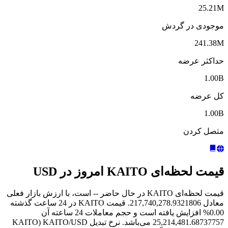
25.21M
موجودی در گردش
241.38M
حداکثر عرضه
1.00B
کل عرضه
1.00B
متصل کردن
قیمت لحظه‌ای KAITO امروز در USD
قیمت لحظه‌ای KAITO در حال حاضر -- است، با ارزش بازار فعلی
معادل 217,740,278.9321806. قیمت KAITO در 24 ساعت گذشته
0.00% افزایش یافته است و حجم معاملات 24 ساعته آن
25,214,481.68737757 می‌باشد. نرخ تبدیل KAITO/USD (KAITO