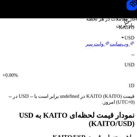
قیمت KAITO
Toobit
آغاز معاملات در هر لحظه
باز کردن
KAITO
USD
وب‌سایت
وایت پیپر
--
USD
+0.00%
1D
قیمت KAITO (KAITO) در undefined برابر است با -- USD در --
(UTC+0) امروز.
نمودار قیمت لحظه‌ای KAITO به USD
(KAITO/USD)