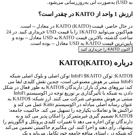
به USD) به‌صورت آنی به‌روزرسانی می‌شود.
ارزش 1 واحد از KAITO در چقدر است؟
در حال حاضر، قیمت KAITO (KAITO) در معادل -- است.
هم‌اکنون می‌توانید 1KAITO را با قیمت USD خریداری کنید. در 24
ساعت گذشته، بالاترین قیمت KAITO به USD معادل -- بوده و
پایین‌ترین قیمت KAITO به USD معادل -- بوده است.
اکنون KAITO را خریداری کنید
درباره KAITO(KAITO)
$KAITO: توکن InfoFi $KAITO توکن اصلی و بلوک اصلی شبکه
InfoFi مبتنی بر هوش مصنوعی است. چندین نقش کلیدی ایفا می
کند: نیروهای محرک بازار: دارندگان $KAITO به طور فعال در شکل
دادن به شبکه با تأثیرگذاری بر توزیع توجه در اکوسیستم InfoFi
مبتنی بر هوش مصنوعی شرکت می کنند. ارز شبکه: $KAITO به
عنوان رسانه اصلی مبادله در اکوسیستم Kaito عمل می کند و
تراکنش ها و تعاملات یکپارچه را تسهیل می کند. حاکمیت جامعه:
$KAITO تصمیم گیری غیرمتمرکز را امکان پذیر می کند و به
دارندگان توکن اجازه می دهد تا تغییرات کلیدی پروتکل و الگوریتم را
پیشنهاد، رأی دهند و اجرا کنند. این مکانیزم حاکمیتی تضمین می‌کند
که شبکه در راستای منافع جامعه خود تکامل می‌یابد و یک