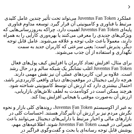
عملکرد Juventus Fan Token می‌تواند تحت تأثیر چندین عامل کلیدی
مرتبط با فناوری و کامیونیتی آن قرار گیرد. توسعه مداوم فناوری
پایه‌ای Juventus Fan Token اهمیت دارد، چراکه به‌روزرسانی‌هایی که
ویژگی‌های جدیدی را معرفی می‌کنند یا بهره‌وری کارایی را به همراه
دارند، معمولاً باعث جلب توجه و علاقه‌ می‌شوند. عامل قابل توجه
دیگر، پذیرش است؛ یعنی سرعتی که کاربران جدید به سمت
نگهداری و استفاده از آن جذب می‌شوند.
برای مثال، افزایش تعداد کاربران یا افزایش کیف پول‌های فعال
Juventus Fan Token اغلب نشانگر یک شبکه سالم و در حال رشد
است. علاوه بر این، کاربردهای عملی آن نیز نقش مهمی دارند.
هرچه دارایی دیجیتال در موقعیت‌های دنیای واقعی کاربردی‌تر باشد،
احتمال بیشتری دارد که ارزش آن توسط کامیونیتی شناخته شود.
هرچند ممکن است در کوتاه‌مدت به لطف تلاش‌های بازاریابی،
ارزش آن به‌صورت موقتی یا هیجانی افزایش پیدا کند.
به غیر از اکوسیستم Juventus Fan Token، روندهای کلی بازار و نحوه
نگرش مردم نیز بر ارزش آن تأثیرگذار هستند. احساسات کلی در
بازارهای مالی و اخبار مرتبط با دارایی‌های دیجیتال می‌توانند باعث
تغییراتی در قیمت Juventus Fan Token شوند. اطلاعیه‌های مهم،
پوشش قابل توجه رسانه‌ای یا بحث و گفت‌وگوی فراگیر در