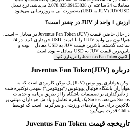
معاملات 24 ساعته آن 2,078,825.09153828 می‌باشد. نرخ تبدیل
JUV/USD (JUV به USD) به‌صورت آنی به‌روزرسانی می‌شود.
ارزش 1 واحد از JUV در چقدر است؟
در حال حاضر، قیمت Juventus Fan Token (JUV) در معادل -- است.
هم‌اکنون می‌توانید 1JUV را با قیمت USD خریداری کنید. در 24
ساعت گذشته، بالاترین قیمت JUV به USD معادل -- بوده و
پایین‌ترین قیمت JUV به USD معادل -- بوده است.
اکنون Juventus Fan Token را خریداری کنید
درباره Juventus Fan Token(JUV)
توکن هواداری یوونتوس (JUV) یک توکن کاربردی است که به
هواداران باشگاه فوتبال یوونتوس ("یوونتوس") سهمی توکنیزه شده
از تأثیرگذاری بر تصمیمات باشگاه را از طریق برنامه و خدمات
Socios می‌دهد. Socios یک پلتفرم تعامل و پاداش هواداران مبتنی بر
بلاکچین برای سازمان‌های ورزشی و سرگرمی است که توسط
Chiliz قدرت می‌گیرد.
تاریخچه قیمت Juventus Fan Token