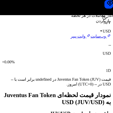
قیمت Juventus Fan Token
Toobit
آغاز معاملات در هر لحظه
باز کردن
JUV
USD
وب‌سایت
وایت پیپر
--
USD
+0.00%
1D
قیمت Juventus Fan Token (JUV) در undefined برابر است با --
USD در -- (UTC+0) امروز.
نمودار قیمت لحظه‌ای Juventus Fan Token
به USD (JUV/USD)