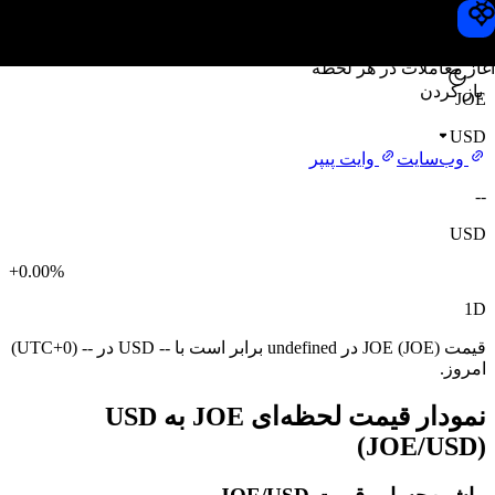
قیمت JOE
Toobit
آغاز معاملات در هر لحظه
باز کردن
JOE
USD
وب‌سایت
وایت پیپر
--
USD
+0.00%
1D
قیمت JOE (JOE) در undefined برابر است با -- USD در -- (UTC+0)
امروز.
نمودار قیمت لحظه‌ای JOE به USD
(JOE/USD)