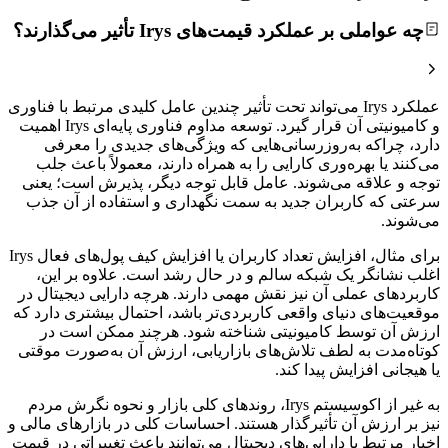
چه عواملی بر عملکرد قیمت‌های Irys تأثیر می‌گذارند؟
عملکرد Irys می‌تواند تحت تأثیر چندین عامل کلیدی مرتبط با فناوری
و کامیونیتی آن قرار گیرد. توسعه مداوم فناوری پایه‌ای Irys اهمیت
دارد، چراکه به‌روزرسانی‌هایی که ویژگی‌های جدیدی را معرفی
می‌کنند یا بهره‌وری کارایی را به همراه دارند، معمولاً باعث جلب
توجه و علاقه‌ می‌شوند. عامل قابل توجه دیگر، پذیرش است؛ یعنی
سرعتی که کاربران جدید به سمت نگهداری و استفاده از آن جذب
می‌شوند.
برای مثال، افزایش تعداد کاربران یا افزایش کیف پول‌های فعال Irys
اغلب نشانگر یک شبکه سالم و در حال رشد است. علاوه بر این،
کاربردهای عملی آن نیز نقش مهمی دارند. هرچه دارایی دیجیتال در
موقعیت‌های دنیای واقعی کاربردی‌تر باشد، احتمال بیشتری دارد که
ارزش آن توسط کامیونیتی شناخته شود. هرچند ممکن است در
کوتاه‌مدت به لطف تلاش‌های بازاریابی، ارزش آن به‌صورت موقتی
یا هیجانی افزایش پیدا کند.
به غیر از اکوسیستم Irys، روندهای کلی بازار و نحوه نگرش مردم
نیز بر ارزش آن تأثیرگذار هستند. احساسات کلی در بازارهای مالی و
اخبار مرتبط با دارایی‌های دیجیتال می‌توانند باعث تغییراتی در قیمت