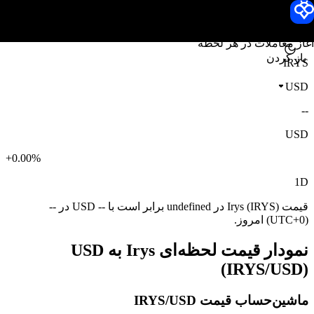
قیمت Irys
Toobit
آغاز معاملات در هر لحظه
باز کردن
IRYS
USD
--
USD
+0.00%
1D
قیمت Irys (IRYS) در undefined برابر است با -- USD در --
(UTC+0) امروز.
نمودار قیمت لحظه‌ای Irys به USD
(IRYS/USD)
ماشین‌حساب قیمت IRYS/USD