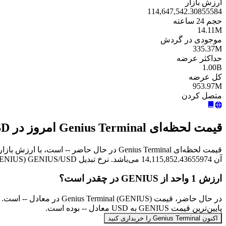
ارزش بازار
114,647,542.30855584
حجم 24 ساعته
14.11M
موجودی در گردش
335.37M
حداکثر عرضه
1.00B
کل عرضه
953.97M
متصل کردن
قیمت لحظه‌ای Genius Terminal امروز در USD
آن 14,115,852.43655974 می‌باشد. نرخ تبدیل GENIUS/USD (GENIUS به USD) به‌صورت آنی به‌روزرسانی می‌شود.
ارزش 1 واحد از GENIUS در چقدر است؟
پایین‌ترین قیمت GENIUS به USD معادل -- بوده است.
اکنون Genius Terminal را خریداری کنید