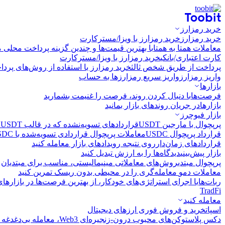
خرید رمزارز
خرید رمزارز
خرید رمزارز با ویزا/مسترکارت
معاملات همتا به همتا
با بهترین قیمت‌ها و چندین گزینه پرداخت محلی م
کارت اعتباری/بانکی
خرید رمزارز با ویزا/مسترکارت
پرداخت از طریق شخص ثالث
خرید رمزارز با استفاده از روش‌های پرد
واریز رمزارز
واریز سریع رمزارزها به حساب
بازارها
فرصت‌ها
با دنبال کردن روند، فرصت را غنیمت بشمارید
بازارها
در جریان روندهای بازار بمانید
بازار فیوچرز
پرپچوال با مارجین USDT
قراردادهای تسویه‌نشده که در قالب USDT تسویه می‌شوند
قرارداد پرپچوال USDC
معاملات پرپچوال قراردادی تسویه‌شده با USDC
قراردادهای زمان‌دار
روی نتیجه رویدادهای بازار معامله کنید
بازار پیش‌بینی
دیدگاه‌ها را به ارزش تبدیل کنید
پرپچوال مبتدی
روش‌های معاملاتی مینیمالیستی، مناسب برای مبتدیان
معاملات دمو
معامله‌گری را در محیطی بدون ریسک تمرین کنید
ربات‌ها
با اجرای استراتژی‌های خودکار، از بهترین فرصت‌ها در بازارها
TradFi
معامله کنید
اسپات
خرید و فروش فوری ارزهای دیجیتال
دکس پلاس
توکن‌های محبوب درون-زنجیره‌ای Web3، معامله بی‌دغدغه و سریع