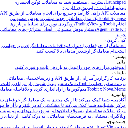
Launchpad
دسترسی مستقیم شما به معاملات توکن انحصاری
تبدیل
مبادله آنی دارایی بدون کارمزد
معاملات API
راهی کارآمد و سریع برای انجام معاملات از طریق API فراهم می‌کند.
Toobit Synapse
یک مدل معاملاتی جدید مبتنی بر هوش مصنوعی
ادغام Toobit و TradingView
رویکردی نوین برای تسلط بر بازارها
Agent Trade Kit
دستیار هوش مصنوعی: ایجاد استراتژی‌های معاملاتی 
جوایز
کپی‌ کردن
معامله‌گران حرفه‌ای را دنبال کنید
اقدامات معامله‌گران برتر جهانی را 
استخدام معامله‌گر ارشد
درآمد‌های بالا کسب کنید
بیشتر
مالی
اندوخته
رمزارزهای خود را تبدیل به بازدهی ثابت و فوری کنید.
تبلیغات
برنامه کارگزار
درآمدزایی از طریق API و زیرساخت‌های معاملاتی
برنامه سفیر جهانی Toobit
به یک سفیر تبدیل شوید و از مزایای رقابت م
Toobit x Nova.Meme
میم‌کوین‌ها را راه‌اندازی کرده و بلافاصله معامله
بیاموزید
آکادمی
به شما کمک می‌کند تا از یک مبتدی به یک معامله‌گر حرفه‌ای تبد
مرکز پشتیبانی
به شما کمک می‌کند تا مشکلاتی که در پلتفرم با آن‌ها مو
مرکز اطلاعیه‌ها
انتشار به‌موقع اعلان‌ها و به‌روزرسانی‌های مهم سیست
وبلاگ
برای دستیابی به فرصت‌های معاملاتی، به درک کاملی از دنیای رم
جست‌وجو
برنامه Vip توبیت
از تخفیف‌های کارمزد و جوایز انحصاری فراوان بهره‌من