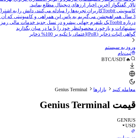
تالار گفتگو
از آخرین اخبار ارزهای دیجیتال مطلع بمانید.
کامیونیتی Toobit
کاربران تجربه‌ها را مبادله می‌کنند، دانش را به اشت
3 سال همراهی
جشن می‌گیریم به پاس این همراهی و کامیونیتی که آن 
درباره Toobit
یک پلتفرم جهانی پیشرو در نسل جدید خدمات مالی رمزا
پیشنهادات و بازخورد محصول
نظر خود را با ما در میان بگذارید
گواهی اثبات ذخایر (PoR)
اعتماد، با تکیه بر 100% ذخایر
ورود به سیستم
ثبت‌نام
🔥BTC/USDT
معامله کنید
بازارها
Genius Terminal
قیمت Genius Terminal
GENIUS
USD
وب‌سایت