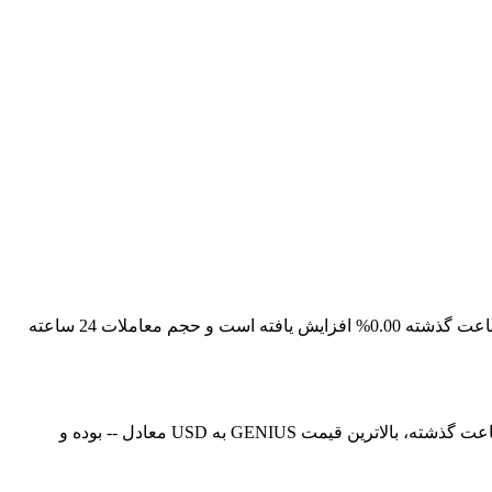
قیمت لحظه‌ای Genius Terminal در حال حاضر -- است، با ارزش بازار فعلی معادل 114,647,542.30855584. قیمت Genius Terminal در 24 ساعت گذشته 0.00% افزایش یافته است و حجم معاملات 24 ساعته
در حال حاضر، قیمت Genius Terminal (GENIUS) در معادل -- است. هم‌اکنون می‌توانید 1GENIUS را با قیمت USD خریداری کنید. در 24 ساعت گذشته، بالاترین قیمت GENIUS به USD معادل -- بوده و