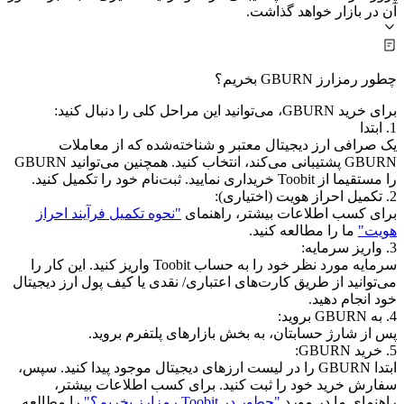
آن در بازار خواهد گذاشت.
چطور رمزارز GBURN بخریم؟
برای خرید GBURN، می‌توانید این مراحل کلی را دنبال کنید:
1. ابتدا
یک صرافی ارز دیجیتال معتبر و شناخته‌شده که از معاملات
GBURN پشتیبانی می‌کند، انتخاب کنید. همچنین می‌توانید GBURN
را مستقیما از Toobit خریداری نمایید. ثبت‌نام خود را تکمیل کنید.
2. تکمیل احراز هویت (اختیاری):
برای کسب اطلاعات بیشتر، راهنمای
"نحوه تکمیل فرآیند احراز
هویت"
ما را مطالعه کنید.
3. واریز سرمایه:
سرمایه مورد نظر خود را به حساب Toobit واریز کنید. این کار را
می‌توانید از طریق کارت‌های اعتباری/ نقدی یا کیف پول ارز دیجیتال
خود انجام دهید.
4. به GBURN بروید:
پس از شارژ حسابتان، به بخش بازارهای پلتفرم بروید.
5. خرید GBURN:
ابتدا GBURN را در لیست ارزهای دیجیتال موجود پیدا کنید. سپس،
سفارش خرید خود را ثبت کنید. برای کسب اطلاعات بیشتر،
راهنمای ما در مورد
"چطور در Toobit رمزارز بخریم؟"
را مطالعه