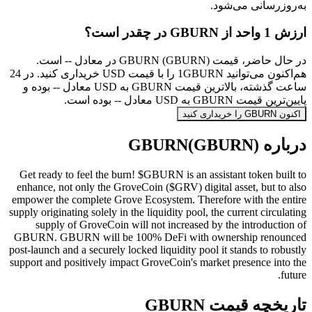
به‌روزرسانی می‌شود.
ارزش 1 واحد از GBURN در چقدر است؟
در حال حاضر، قیمت GBURN (GBURN) در معادل -- است.
هم‌اکنون می‌توانید 1GBURN را با قیمت USD خریداری کنید. در 24
ساعت گذشته، بالاترین قیمت GBURN به USD معادل -- بوده و
پایین‌ترین قیمت GBURN به USD معادل -- بوده است.
اکنون GBURN را خریداری کنید
درباره GBURN(GBURN)
Get ready to feel the burn! $GBURN is an assistant token built to
enhance, not only the GroveCoin ($GRV) digital asset, but to also
empower the complete Grove Ecosystem. Therefore with the entire
supply originating solely in the liquidity pool, the current circulating
supply of GroveCoin will not increased by the introduction of
GBURN. GBURN will be 100% DeFi with ownership renounced
post-launch and a securely locked liquidity pool it stands to robustly
support and positively impact GroveCoin's market presence into the
future.
تاریخچه قیمت GBURN