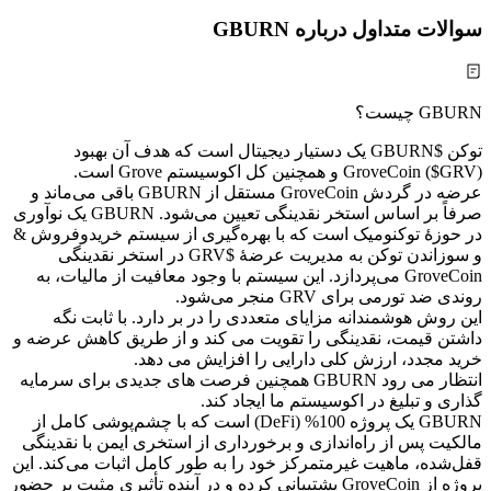
سوالات متداول درباره GBURN
GBURN چیست؟
توکن $GBURN یک دستیار دیجیتال است که هدف آن بهبود
GroveCoin ($GRV) و همچنین کل اکوسیستم Grove است.
عرضه در گردش GroveCoin مستقل از GBURN باقی می‌ماند و
صرفاً بر اساس استخر نقدینگی تعیین می‌شود. GBURN یک نوآوری
در حوزهٔ توکنومیک است که با بهره‌گیری از سیستم خریدوفروش &
و سوزاندن توکن به مدیریت عرضهٔ $GRV در استخر نقدینگی
GroveCoin می‌پردازد. این سیستم با وجود معافیت از مالیات، به
روندی ضد تورمی برای GRV منجر می‌شود.
این روش هوشمندانه مزایای متعددی را در بر دارد. با ثابت نگه
داشتن قیمت، نقدینگی را تقویت می کند و از طریق کاهش عرضه و
خرید مجدد، ارزش کلی دارایی را افزایش می دهد.
انتظار می رود GBURN همچنین فرصت های جدیدی برای سرمایه
گذاری و تبلیغ در اکوسیستم ما ایجاد کند.
GBURN یک پروژه 100% (DeFi) است که با چشم‌پوشی کامل از
مالکیت پس از راه‌اندازی و برخورداری از استخری ایمن با نقدینگی
قفل‌شده، ماهیت غیرمتمرکز خود را به طور کامل اثبات می‌کند. این
پروژه از GroveCoin پشتیبانی کرده و در آینده تأثیری مثبت بر حضور