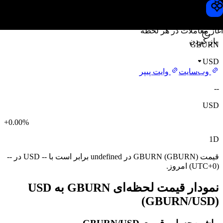
قیمت GBURN
Toobit
آغاز معاملات در هر لحظه
باز کردن
GBURN
USD
وب‌سایت
وایت پیپر
--
USD
+0.00%
1D
قیمت GBURN (GBURN) در undefined برابر است با -- USD در --
(UTC+0) امروز.
نمودار قیمت لحظه‌ای GBURN به USD
(GBURN/USD)