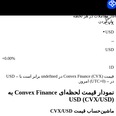
قیمت Convex Finance
Toobit
آغاز معاملات در هر لحظه
باز کردن
CVX
USD
--
USD
+0.00%
1D
قیمت Convex Finance (CVX) در undefined برابر است با -- USD
در -- (UTC+0) امروز.
نمودار قیمت لحظه‌ای Convex Finance به
USD (CVX/USD)
ماشین‌حساب قیمت CVX/USD