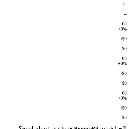
/
--
--
0d
+0%
/
$0
$0
0d
+0%
/
$0
$0
0d
+0%
/
$0
$0
چرا قیمت BounceBit همیشه در نوسان است؟