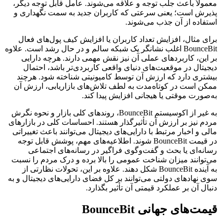
معمولاً باعث جلب توجه و علاقه‌ می‌شوند. عامل قابل توجه دیگر،
پذیرش است؛ یعنی سرعتی که کاربران جدید به سمت نگهداری و
استفاده از آن جذب می‌شوند.
برای مثال، افزایش تعداد کاربران یا افزایش کیف پول‌های فعال
BounceBit اغلب نشانگر یک شبکه سالم و در حال رشد است. علاوه
بر این، کاربردهای عملی آن نیز نقش مهمی دارند. هرچه دارایی
دیجیتال در موقعیت‌های دنیای واقعی کاربردی‌تر باشد، احتمال
بیشتری دارد که ارزش آن توسط کامیونیتی شناخته شود. هرچند
ممکن است در کوتاه‌مدت به لطف تلاش‌های بازاریابی، ارزش آن
به‌صورت موقتی یا هیجانی افزایش پیدا کند.
به غیر از اکوسیستم BounceBit، روندهای کلی بازار و نحوه نگرش
مردم نیز بر ارزش آن تأثیرگذار هستند. احساسات کلی در بازارهای
مالی و اخبار مرتبط با دارایی‌های دیجیتال می‌توانند باعث تغییراتی
در قیمت BounceBit شوند. اطلاعیه‌های مهم، پوشش قابل توجه
رسانه‌ای یا بحث و گفت‌وگوی فراگیر در رسانه‌های اجتماعی
می‌توانند میزان شناخت عمومی را بالا برده و درک مردم را نسبت
به آینده BounceBit شکل دهند. علاوه بر این، تحولات نظارتی از
سوی نهادهای دولتی می‌توانند بر کل فضای دارایی‌های دیجیتال و به‌
دنبال آن بر عملکرد قیمتی آن تأثیر بگذارد.
قیمت‌های جهانی BounceBit