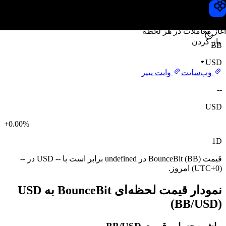
قیمت BounceBit
Toobit
آغاز معاملات در هر لحظه
باز کردن
BB
USD
وب‌سایت
وایت پیپر
--
USD
+0.00%
1D
قیمت BounceBit (BB) در undefined برابر است با -- USD در --
(UTC+0) امروز.
نمودار قیمت لحظه‌ای BounceBit به USD
(BB/USD)