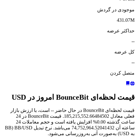
موجودی در گردش
431.07M
حداکثر عرضه
--
کل عرضه
--
متصل کردن
قیمت لحظه‌ای BounceBit امروز در USD
قیمت لحظه‌ای BounceBit در حال حاضر -- است، با ارزش بازار
فعلی معادل 185,215,552.66484502. قیمت BounceBit در 24
ساعت گذشته 0.00% افزایش یافته است و حجم معاملات 24
ساعته آن 74,752,964.52041432 می‌باشد. نرخ تبدیل BB/USD (BB
به USD) به‌صورت آنی به‌روزرسانی می‌شود.