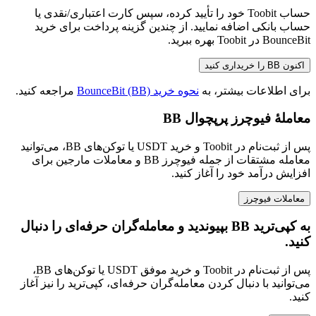
حساب Toobit خود را تأیید کرده، سپس کارت اعتباری/نقدی یا
حساب بانکی اضافه نمایید. از چندین گزینه پرداخت برای خرید
BounceBit در Toobit بهره ببرید.
اکنون BB را خریداری کنید
برای اطلاعات بیشتر، به
نحوه خرید BounceBit (BB)
مراجعه کنید.
معاملهٔ فیوچرز پرپچوال BB
پس از ثبت‌نام در Toobit و خرید USDT یا توکن‌های BB، می‌توانید
معامله مشتقات از جمله فیوچرز BB و معاملات مارجین برای
افزایش درآمد خود را آغاز کنید.
معاملات فیوچرز
به کپی‌ترید BB بپیوندید و معامله‌گران حرفه‌ای را دنبال
کنید.
پس از ثبت‌نام در Toobit و خرید موفق USDT یا توکن‌های BB،
می‌توانید با دنبال کردن معامله‌گران حرفه‌ای، کپی‌ترید را نیز آغاز
کنید.