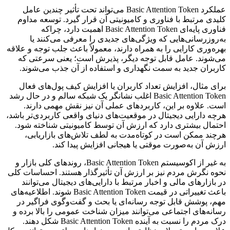
عملکرد Basic Attention Token می‌تواند تحت تأثیر چندین عامل
کلیدی مرتبط با فناوری و کامیونیتی آن قرار گیرد. توسعه مداوم
فناوری پایه‌ای Basic Attention Token اهمیت دارد، چراکه
به‌روزرسانی‌هایی که ویژگی‌های جدیدی را معرفی می‌کنند یا
بهره‌وری کارایی را به همراه دارند، معمولاً باعث جلب توجه و علاقه‌
می‌شوند. عامل قابل توجه دیگر، پذیرش است؛ یعنی سرعتی که
کاربران جدید به سمت نگهداری و استفاده از آن جذب می‌شوند.
برای مثال، افزایش تعداد کاربران یا افزایش کیف پول‌های فعال
Basic Attention Token اغلب نشانگر یک شبکه سالم و در حال رشد
است. علاوه بر این، کاربردهای عملی آن نیز نقش مهمی دارند.
هرچه دارایی دیجیتال در موقعیت‌های دنیای واقعی کاربردی‌تر باشد،
احتمال بیشتری دارد که ارزش آن توسط کامیونیتی شناخته شود.
هرچند ممکن است در کوتاه‌مدت به لطف تلاش‌های بازاریابی،
ارزش آن به‌صورت موقتی یا هیجانی افزایش پیدا کند.
به غیر از اکوسیستم Basic Attention Token، روندهای کلی بازار و
نحوه نگرش مردم نیز بر ارزش آن تأثیرگذار هستند. احساسات کلی
در بازارهای مالی و اخبار مرتبط با دارایی‌های دیجیتال می‌توانند
باعث تغییراتی در قیمت Basic Attention Token شوند. اطلاعیه‌های
مهم، پوشش قابل توجه رسانه‌ای یا بحث و گفت‌وگوی فراگیر در
رسانه‌های اجتماعی می‌توانند میزان شناخت عمومی را بالا برده و
درک مردم را نسبت به آینده Basic Attention Token شکل دهند.