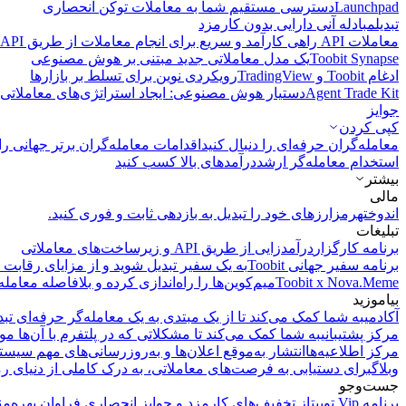
Launchpad
دسترسی مستقیم شما به معاملات توکن انحصاری
تبدیل
مبادله آنی دارایی بدون کارمزد
معاملات API
راهی کارآمد و سریع برای انجام معاملات از طریق API فراهم می‌کند.
Toobit Synapse
یک مدل معاملاتی جدید مبتنی بر هوش مصنوعی
ادغام Toobit و TradingView
رویکردی نوین برای تسلط بر بازارها
Agent Trade Kit
دستیار هوش مصنوعی: ایجاد استراتژی‌های معاملاتی 
جوایز
کپی‌ کردن
معامله‌گران حرفه‌ای را دنبال کنید
اقدامات معامله‌گران برتر جهانی را 
استخدام معامله‌گر ارشد
درآمد‌های بالا کسب کنید
بیشتر
مالی
اندوخته
رمزارزهای خود را تبدیل به بازدهی ثابت و فوری کنید.
تبلیغات
برنامه کارگزار
درآمدزایی از طریق API و زیرساخت‌های معاملاتی
برنامه سفیر جهانی Toobit
به یک سفیر تبدیل شوید و از مزایای رقابت م
Toobit x Nova.Meme
میم‌کوین‌ها را راه‌اندازی کرده و بلافاصله معامله
بیاموزید
آکادمی
به شما کمک می‌کند تا از یک مبتدی به یک معامله‌گر حرفه‌ای تبد
مرکز پشتیبانی
به شما کمک می‌کند تا مشکلاتی که در پلتفرم با آن‌ها مو
مرکز اطلاعیه‌ها
انتشار به‌موقع اعلان‌ها و به‌روزرسانی‌های مهم سیست
وبلاگ
برای دستیابی به فرصت‌های معاملاتی، به درک کاملی از دنیای رم
جست‌وجو
برنامه Vip توبیت
از تخفیف‌های کارمزد و جوایز انحصاری فراوان بهره‌من