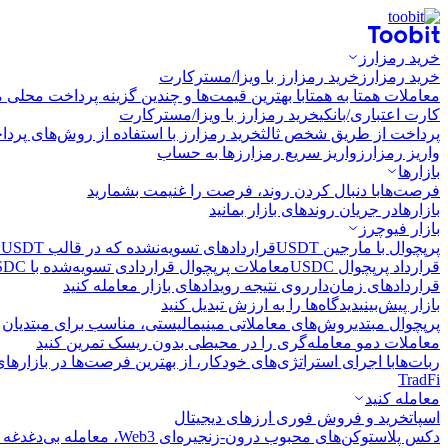
خرید رمزارز
خرید رمزارز
خرید رمزارز با ویزا/مسترکارت
معاملات همتا به همتا
با بهترین قیمت‌ها و چندین گزینه پرداخت محلی م
کارت اعتباری/بانکی
خرید رمزارز با ویزا/مسترکارت
پرداخت از طریق شخص ثالث
خرید رمزارز با استفاده از روش‌های پرد
واریز رمزارز
واریز سریع رمزارزها به حساب
بازارها
فرصت‌ها
با دنبال کردن روند، فرصت را غنیمت بشمارید
بازارها
در جریان روندهای بازار بمانید
بازار فیوچرز
پرپچوال با مارجین USDT
قراردادهای تسویه‌نشده که در قالب USDT تسویه می‌شوند
قرارداد پرپچوال USDC
معاملات پرپچوال قراردادی تسویه‌شده با USDC
قراردادهای زمان‌دار
روی نتیجه رویدادهای بازار معامله کنید
بازار پیش‌بینی
دیدگاه‌ها را به ارزش تبدیل کنید
پرپچوال مبتدی
روش‌های معاملاتی مینیمالیستی، مناسب برای مبتدیان
معاملات دمو
معامله‌گری را در محیطی بدون ریسک تمرین کنید
ربات‌ها
با اجرای استراتژی‌های خودکار، از بهترین فرصت‌ها در بازارها
TradFi
معامله کنید
اسپات
خرید و فروش فوری ارزهای دیجیتال
دکس پلاس
توکن‌های محبوب درون-زنجیره‌ای Web3، معامله بی‌دغدغه و سریع