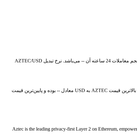
قیمت لحظه‌ای Aztec در حال حاضر -- است، با ارزش بازار فعلی معادل --. قیمت Aztec در 24 ساعت گذشته 0.00% افزایش یافته است و حجم معاملات 24 ساعته آن -- می‌باشد. نرخ تبدیل AZTEC/USD
در حال حاضر، قیمت Aztec (AZTEC) در معادل -- است. هم‌اکنون می‌توانید 1AZTEC را با قیمت USD خریداری کنید. در 24 ساعت گذشته، بالاترین قیمت AZTEC به USD معادل -- بوده و پایین‌ترین قیمت
Aztec is the leading privacy-first Layer 2 on Ethereum, empoweri