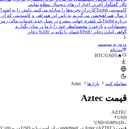
تالار گفتگو
از آخرین اخبار ارزهای دیجیتال مطلع بمانید.
کامیونیتی Toobit
کاربران تجربه‌ها را مبادله می‌کنند، دانش را به اشت
3 سال همراهی
جشن می‌گیریم به پاس این همراهی و کامیونیتی که آن 
درباره Toobit
یک پلتفرم جهانی پیشرو در نسل جدید خدمات مالی رمزا
پیشنهادات و بازخورد محصول
نظر خود را با ما در میان بگذارید
گواهی اثبات ذخایر (PoR)
اعتماد، با تکیه بر 100% ذخایر
ورود به سیستم
ثبت‌نام
🔥BTC/USDT
معامله کنید
بازارها
Aztec
قیمت Aztec
AZTEC
USD
USD
+0.00%
1D
--
قیمت Aztec (AZTEC) در undefined برابر است با -- USD در -- (UTC+0) امروز.