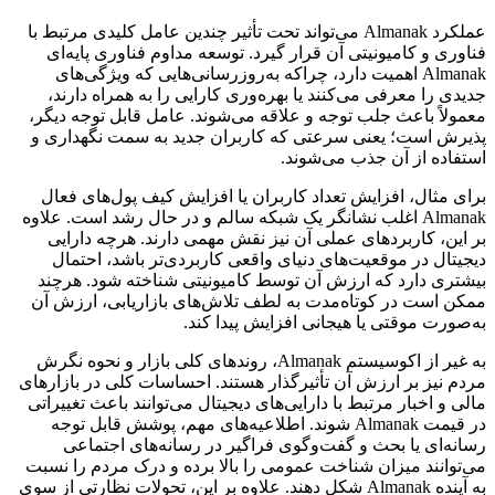
عملکرد Almanak می‌تواند تحت تأثیر چندین عامل کلیدی مرتبط با
فناوری و کامیونیتی آن قرار گیرد. توسعه مداوم فناوری پایه‌ای
Almanak اهمیت دارد، چراکه به‌روزرسانی‌هایی که ویژگی‌های
جدیدی را معرفی می‌کنند یا بهره‌وری کارایی را به همراه دارند،
معمولاً باعث جلب توجه و علاقه‌ می‌شوند. عامل قابل توجه دیگر،
پذیرش است؛ یعنی سرعتی که کاربران جدید به سمت نگهداری و
استفاده از آن جذب می‌شوند.
برای مثال، افزایش تعداد کاربران یا افزایش کیف پول‌های فعال
Almanak اغلب نشانگر یک شبکه سالم و در حال رشد است. علاوه
بر این، کاربردهای عملی آن نیز نقش مهمی دارند. هرچه دارایی
دیجیتال در موقعیت‌های دنیای واقعی کاربردی‌تر باشد، احتمال
بیشتری دارد که ارزش آن توسط کامیونیتی شناخته شود. هرچند
ممکن است در کوتاه‌مدت به لطف تلاش‌های بازاریابی، ارزش آن
به‌صورت موقتی یا هیجانی افزایش پیدا کند.
به غیر از اکوسیستم Almanak، روندهای کلی بازار و نحوه نگرش
مردم نیز بر ارزش آن تأثیرگذار هستند. احساسات کلی در بازارهای
مالی و اخبار مرتبط با دارایی‌های دیجیتال می‌توانند باعث تغییراتی
در قیمت Almanak شوند. اطلاعیه‌های مهم، پوشش قابل توجه
رسانه‌ای یا بحث و گفت‌وگوی فراگیر در رسانه‌های اجتماعی
می‌توانند میزان شناخت عمومی را بالا برده و درک مردم را نسبت
به آینده Almanak شکل دهند. علاوه بر این، تحولات نظارتی از سوی