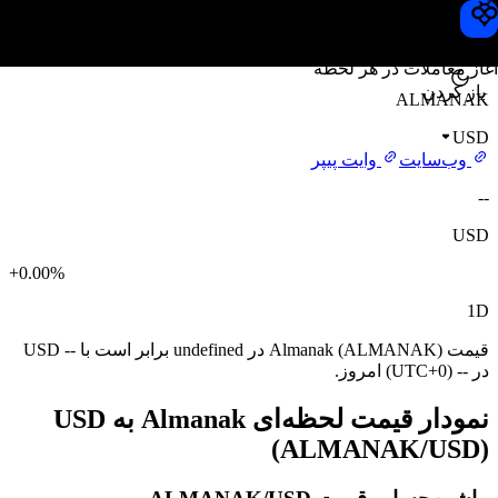
قیمت Almanak
Toobit
آغاز معاملات در هر لحظه
باز کردن
ALMANAK
USD
وب‌سایت
وایت پیپر
--
USD
+0.00%
1D
قیمت Almanak (ALMANAK) در undefined برابر است با -- USD
در -- (UTC+0) امروز.
نمودار قیمت لحظه‌ای Almanak به USD
(ALMANAK/USD)