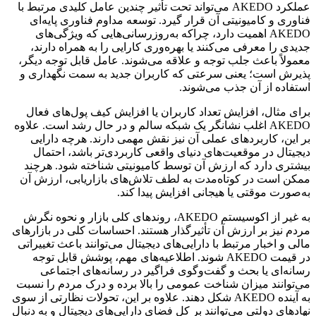
عملکرد AKEDO می‌تواند تحت تأثیر چندین عامل کلیدی مرتبط با
فناوری و کامیونیتی آن قرار گیرد. توسعه مداوم فناوری پایه‌ای
AKEDO اهمیت دارد، چراکه به‌روزرسانی‌هایی که ویژگی‌های
جدیدی را معرفی می‌کنند یا بهره‌وری کارایی را به همراه دارند،
معمولاً باعث جلب توجه و علاقه‌ می‌شوند. عامل قابل توجه دیگر،
پذیرش است؛ یعنی سرعتی که کاربران جدید به سمت نگهداری و
استفاده از آن جذب می‌شوند.
برای مثال، افزایش تعداد کاربران یا افزایش کیف پول‌های فعال
AKEDO اغلب نشانگر یک شبکه سالم و در حال رشد است. علاوه
بر این، کاربردهای عملی آن نیز نقش مهمی دارند. هرچه دارایی
دیجیتال در موقعیت‌های دنیای واقعی کاربردی‌تر باشد، احتمال
بیشتری دارد که ارزش آن توسط کامیونیتی شناخته شود. هرچند
ممکن است در کوتاه‌مدت به لطف تلاش‌های بازاریابی، ارزش آن
به‌صورت موقتی یا هیجانی افزایش پیدا کند.
به غیر از اکوسیستم AKEDO، روندهای کلی بازار و نحوه نگرش
مردم نیز بر ارزش آن تأثیرگذار هستند. احساسات کلی در بازارهای
مالی و اخبار مرتبط با دارایی‌های دیجیتال می‌توانند باعث تغییراتی
در قیمت AKEDO شوند. اطلاعیه‌های مهم، پوشش قابل توجه
رسانه‌ای یا بحث و گفت‌وگوی فراگیر در رسانه‌های اجتماعی
می‌توانند میزان شناخت عمومی را بالا برده و درک مردم را نسبت
به آینده AKEDO شکل دهند. علاوه بر این، تحولات نظارتی از سوی
نهادهای دولتی می‌توانند بر کل فضای دارایی‌های دیجیتال و به‌ دنبال