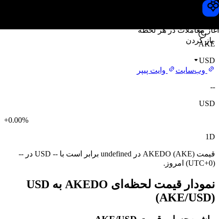
قیمت AKEDO
Toobit
آغاز معاملات در هر لحظه
باز کردن
AKE
USD
وب‌سایت
وایت پیپر
--
USD
+0.00%
1D
قیمت AKEDO (AKE) در undefined برابر است با -- USD در --
(UTC+0) امروز.
نمودار قیمت لحظه‌ای AKEDO به USD
(AKE/USD)