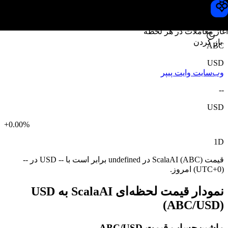
قیمت ScalaAI
Toobit
آغاز معاملات در هر لحظه
باز کردن
ABC
USD
وب‌سایت
وایت پیپر
--
USD
+0.00%
1D
قیمت ScalaAI (ABC) در undefined برابر است با -- USD در --
(UTC+0) امروز.
نمودار قیمت لحظه‌ای ScalaAI به USD
(ABC/USD)
ماشین‌حساب قیمت ABC/USD