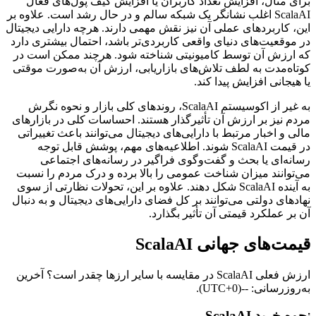
برای مثال، افزایش تعداد کاربران یا افزایش کیف پول‌های فعال
ScalaAI اغلب نشانگر یک شبکه سالم و در حال رشد است. علاوه بر
این، کاربردهای عملی آن نیز نقش مهمی دارند. هرچه دارایی دیجیتال
در موقعیت‌های دنیای واقعی کاربردی‌تر باشد، احتمال بیشتری دارد
که ارزش آن توسط کامیونیتی شناخته شود. هرچند ممکن است در
کوتاه‌مدت به لطف تلاش‌های بازاریابی، ارزش آن به‌صورت موقتی
یا هیجانی افزایش پیدا کند.
به غیر از اکوسیستم ScalaAI، روندهای کلی بازار و نحوه نگرش
مردم نیز بر ارزش آن تأثیرگذار هستند. احساسات کلی در بازارهای
مالی و اخبار مرتبط با دارایی‌های دیجیتال می‌توانند باعث تغییراتی
در قیمت ScalaAI شوند. اطلاعیه‌های مهم، پوشش قابل توجه
رسانه‌ای یا بحث و گفت‌وگوی فراگیر در رسانه‌های اجتماعی
می‌توانند میزان شناخت عمومی را بالا برده و درک مردم را نسبت
به آینده ScalaAI شکل دهند. علاوه بر این، تحولات نظارتی از سوی
نهادهای دولتی می‌توانند بر کل فضای دارایی‌های دیجیتال و به‌ دنبال
آن بر عملکرد قیمتی آن تأثیر بگذارد.
قیمت‌های جهانی ScalaAI
ارزش فعلی ScalaAI در مقایسه با سایر ارزها چقدر است؟ آخرین
به‌روزرسانی: --(UTC+0).
نحوه خرید ScalaAI