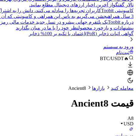
تالار گفتگو
از آخرین اخبار ارزهای دیجیتال مطلع بمانید.
کامیونیتی Toobit
کاربران تجربه‌ها را مبادله می‌کنند، دانش را به اشت
3 سال همراهی
جشن می‌گیریم به پاس این همراهی و کامیونیتی که آن 
درباره Toobit
یک پلتفرم جهانی پیشرو در نسل جدید خدمات مالی رمزا
پیشنهادات و بازخورد محصول
نظر خود را با ما در میان بگذارید
گواهی اثبات ذخایر (PoR)
اعتماد، با تکیه بر 100% ذخایر
ورود به سیستم
ثبت‌نام
🔥BTC/USDT
معامله کنید
بازارها
Ancient8
قیمت Ancient8
A8
USD
وب‌سایت