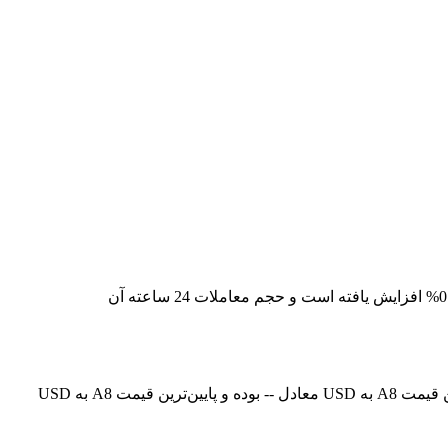
قیمت لحظه‌ای Ancient8 در حال حاضر -- است، با ارزش بازار فعلی معادل 2,741,048.336436292. قیمت Ancient8 در 24 ساعت گذشته 0.00% افزایش یافته است و حجم معاملات 24 ساعته آن
در حال حاضر، قیمت Ancient8 (A8) در معادل -- است. هم‌اکنون می‌توانید 1A8 را با قیمت USD خریداری کنید. در 24 ساعت گذشته، بالاترین قیمت A8 به USD معادل -- بوده و پایین‌ترین قیمت A8 به USD