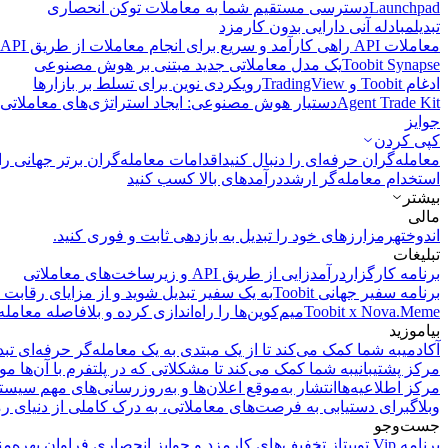
Launchpad
دسترسی مستقیم شما به معاملات توکن انحصاری
تبدیل
مبادله آنی دارایی بدون کارمزد
معاملات API
راهی کارآمد و سریع برای انجام معاملات از طریق API فراهم می‌کند.
Toobit Synapse
یک مدل معاملاتی جدید مبتنی بر هوش مصنوعی
ادغام Toobit و TradingView
رویکردی نوین برای تسلط بر بازارها
Agent Trade Kit
دستیار هوش مصنوعی: ایجاد استراتژی‌های معاملاتی 
جوایز
کپی‌ کردن
معامله‌گران حرفه‌ای را دنبال کنید
اقدامات معامله‌گران برتر جهانی را 
استخدام معامله‌گر ارشد
درآمد‌های بالا کسب کنید
بیشتر
مالی
اندوخته
رمزارزهای خود را تبدیل به بازدهی ثابت و فوری کنید.
تبلیغات
برنامه کارگزار
درآمدزایی از طریق API و زیرساخت‌های معاملاتی
برنامه سفیر جهانی Toobit
به یک سفیر تبدیل شوید و از مزایای رقابت م
Toobit x Nova.Meme
میم‌کوین‌ها را راه‌اندازی کرده و بلافاصله معامله
بیاموزید
آکادمی
به شما کمک می‌کند تا از یک مبتدی به یک معامله‌گر حرفه‌ای تبد
مرکز پشتیبانی
به شما کمک می‌کند تا مشکلاتی که در پلتفرم با آن‌ها مو
مرکز اطلاعیه‌ها
انتشار به‌موقع اعلان‌ها و به‌روزرسانی‌های مهم سیست
وبلاگ
برای دستیابی به فرصت‌های معاملاتی، به درک کاملی از دنیای رم
جست‌وجو
برنامه Vip توبیت
از تخفیف‌های کارمزد و جوایز انحصاری فراوان بهره‌من