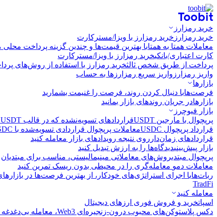
خرید رمزارز
خرید رمزارز
خرید رمزارز با ویزا/مسترکارت
معاملات همتا به همتا
با بهترین قیمت‌ها و چندین گزینه پرداخت محلی م
کارت اعتباری/بانکی
خرید رمزارز با ویزا/مسترکارت
پرداخت از طریق شخص ثالث
خرید رمزارز با استفاده از روش‌های پرد
واریز رمزارز
واریز سریع رمزارزها به حساب
بازارها
فرصت‌ها
با دنبال کردن روند، فرصت را غنیمت بشمارید
بازارها
در جریان روندهای بازار بمانید
بازار فیوچرز
پرپچوال با مارجین USDT
قراردادهای تسویه‌نشده که در قالب USDT تسویه می‌شوند
قرارداد پرپچوال USDC
معاملات پرپچوال قراردادی تسویه‌شده با USDC
قراردادهای زمان‌دار
روی نتیجه رویدادهای بازار معامله کنید
بازار پیش‌بینی
دیدگاه‌ها را به ارزش تبدیل کنید
پرپچوال مبتدی
روش‌های معاملاتی مینیمالیستی، مناسب برای مبتدیان
معاملات دمو
معامله‌گری را در محیطی بدون ریسک تمرین کنید
ربات‌ها
با اجرای استراتژی‌های خودکار، از بهترین فرصت‌ها در بازارها
TradFi
معامله کنید
اسپات
خرید و فروش فوری ارزهای دیجیتال
دکس پلاس
توکن‌های محبوب درون-زنجیره‌ای Web3، معامله بی‌دغدغه و سریع