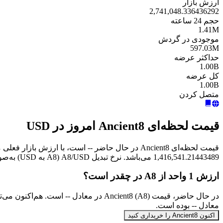
ارزش بازار
2,741,048.336436292
حجم 24 ساعته
1.41M
موجودی در گردش
597.03M
حداکثر عرضه
1.00B
کل عرضه
1.00B
متصل کردن
قیمت لحظه‌ای Ancient8 امروز در USD
1,416,541.21443489 می‌باشد. نرخ تبدیل A8/USD (A8 به USD) به‌صورت آنی به‌روزرسانی می‌شود.
ارزش 1 واحد از A8 در چقدر است؟
معادل -- بوده است.
اکنون Ancient8 را خریداری کنید