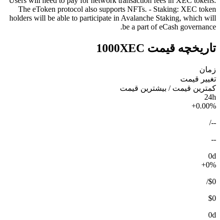
Users will need to pay for network transaction fees in XEC tokens.
The eToken protocol also supports NFTs. - Staking: XEC token
holders will be able to participate in Avalanche Staking, which will
be a part of eCash governance.
تاریخچه قیمت 1000XEC
زمان
تغییر قیمت
کمترین قیمت / بیشترین قیمت
24h
+0.00%
/
--
--
0d
+0%
/
$0
$0
0d