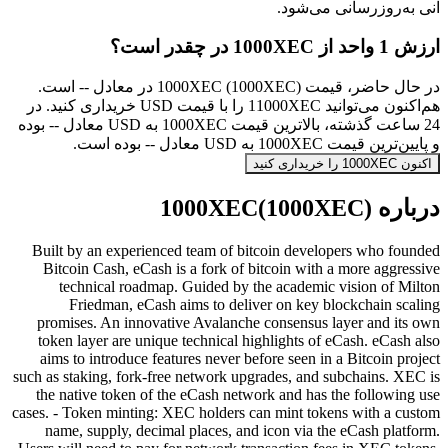
آنی به‌روزرسانی می‌شود.
ارزش 1 واحد از 1000XEC در چقدر است؟
در حال حاضر، قیمت 1000XEC (1000XEC) در معادل -- است.
هم‌اکنون می‌توانید 11000XEC را با قیمت USD خریداری کنید. در
24 ساعت گذشته، بالاترین قیمت 1000XEC به USD معادل -- بوده
و پایین‌ترین قیمت 1000XEC به USD معادل -- بوده است.
اکنون 1000XEC را خریداری کنید
درباره 1000XEC(1000XEC)
Built by an experienced team of bitcoin developers who founded
Bitcoin Cash, eCash is a fork of bitcoin with a more aggressive
technical roadmap. Guided by the academic vision of Milton
Friedman, eCash aims to deliver on key blockchain scaling
promises. An innovative Avalanche consensus layer and its own
token layer are unique technical highlights of eCash. eCash also
aims to introduce features never before seen in a Bitcoin project
such as staking, fork-free network upgrades, and subchains. XEC is
the native token of the eCash network and has the following use
cases. - Token minting: XEC holders can mint tokens with a custom
name, supply, decimal places, and icon via the eCash platform.