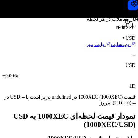
قیمت 1000XEC
Toobit
آغاز معاملات در هر لحظه
باز کردن
1000XEC
USD
وب‌سایت
وایت پیپر
--
USD
+0.00%
1D
قیمت 1000XEC (1000XEC) در undefined برابر است با -- USD در
-- (UTC+0) امروز.
نمودار قیمت لحظه‌ای 1000XEC به USD
(1000XEC/USD)