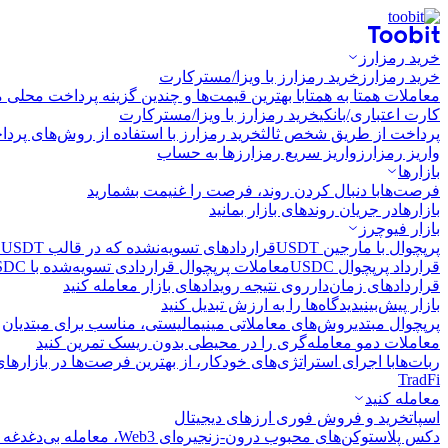
خرید رمزارز
خرید رمزارز
خرید رمزارز با ویزا/مسترکارت
معاملات همتا به همتا
با بهترین قیمت‌ها و چندین گزینه پرداخت محلی م
کارت اعتباری/بانکی
خرید رمزارز با ویزا/مسترکارت
پرداخت از طریق شخص ثالث
خرید رمزارز با استفاده از روش‌های پرد
واریز رمزارز
واریز سریع رمزارزها به حساب
بازارها
فرصت‌ها
با دنبال کردن روند، فرصت را غنیمت بشمارید
بازارها
در جریان روندهای بازار بمانید
بازار فیوچرز
پرپچوال با مارجین USDT
قراردادهای تسویه‌نشده که در قالب USDT تسویه می‌شوند
قرارداد پرپچوال USDC
معاملات پرپچوال قراردادی تسویه‌شده با USDC
قراردادهای زمان‌دار
روی نتیجه رویدادهای بازار معامله کنید
بازار پیش‌بینی
دیدگاه‌ها را به ارزش تبدیل کنید
پرپچوال مبتدی
روش‌های معاملاتی مینیمالیستی، مناسب برای مبتدیان
معاملات دمو
معامله‌گری را در محیطی بدون ریسک تمرین کنید
ربات‌ها
با اجرای استراتژی‌های خودکار، از بهترین فرصت‌ها در بازارها
TradFi
معامله کنید
اسپات
خرید و فروش فوری ارزهای دیجیتال
دکس پلاس
توکن‌های محبوب درون-زنجیره‌ای Web3، معامله بی‌دغدغه و سریع