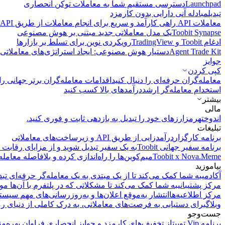
Launchpad
دسترسی مستقیم شما به معاملات توکن انحصاری
تبدیل
مبادله آنی دارایی بدون کارمزد
معاملات API
راهی کارآمد و سریع برای انجام معاملات از طریق API فراهم می‌کند.
Toobit Synapse
یک مدل معاملاتی جدید مبتنی بر هوش مصنوعی
ادغام Toobit و TradingView
رویکردی نوین برای تسلط بر بازارها
Agent Trade Kit
دستیار هوش مصنوعی: ایجاد استراتژی‌های معاملاتی 
جوایز
کپی‌ کردن
معامله‌گران حرفه‌ای را دنبال کنید
اقدامات معامله‌گران برتر جهانی را 
استخدام معامله‌گر ارشد
درآمد‌های بالا کسب کنید
بیشتر
مالی
اندوخته
رمزارزهای خود را تبدیل به بازدهی ثابت و فوری کنید.
تبلیغات
برنامه کارگزار
درآمدزایی از طریق API و زیرساخت‌های معاملاتی
برنامه سفیر جهانی Toobit
به یک سفیر تبدیل شوید و از مزایای رقابت م
Toobit x Nova.Meme
میم‌کوین‌ها را راه‌اندازی کرده و بلافاصله معامله
بیاموزید
آکادمی
به شما کمک می‌کند تا از یک مبتدی به یک معامله‌گر حرفه‌ای تبد
مرکز پشتیبانی
به شما کمک می‌کند تا مشکلاتی که در پلتفرم با آن‌ها مو
مرکز اطلاعیه‌ها
انتشار به‌موقع اعلان‌ها و به‌روزرسانی‌های مهم سیست
وبلاگ
برای دستیابی به فرصت‌های معاملاتی، به درک کاملی از دنیای رم
جست‌وجو
برنامه Vip توبیت
از تخفیف‌های کارمزد و جوایز انحصاری فراوان بهره‌من