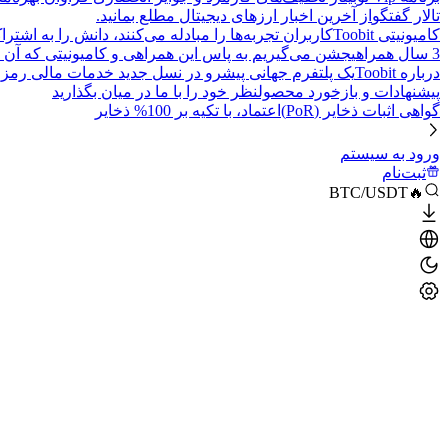
تالار گفتگو
از آخرین اخبار ارزهای دیجیتال مطلع بمانید.
کامیونیتی Toobit
کاربران تجربه‌ها را مبادله می‌کنند، دانش را به اشت
3 سال همراهی
جشن می‌گیریم به پاس این همراهی و کامیونیتی که آن 
درباره Toobit
یک پلتفرم جهانی پیشرو در نسل جدید خدمات مالی رمزا
پیشنهادات و بازخورد محصول
نظر خود را با ما در میان بگذارید
گواهی اثبات ذخایر (PoR)
اعتماد، با تکیه بر 100% ذخایر
ورود به سیستم
ثبت‌نام
🔥BTC/USDT