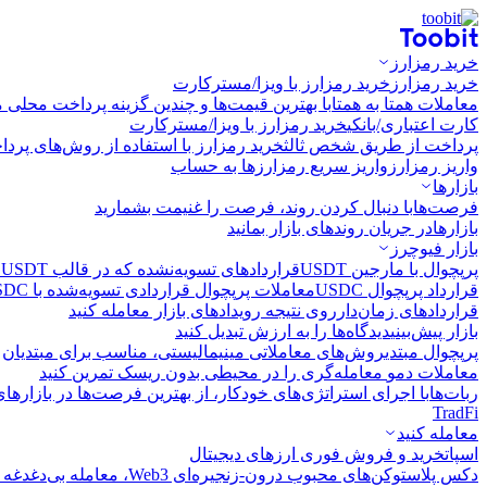
خرید رمزارز
خرید رمزارز
خرید رمزارز با ویزا/مسترکارت
معاملات همتا به همتا
با بهترین قیمت‌ها و چندین گزینه پرداخت محلی م
کارت اعتباری/بانکی
خرید رمزارز با ویزا/مسترکارت
پرداخت از طریق شخص ثالث
خرید رمزارز با استفاده از روش‌های پرد
واریز رمزارز
واریز سریع رمزارزها به حساب
بازارها
فرصت‌ها
با دنبال کردن روند، فرصت را غنیمت بشمارید
بازارها
در جریان روندهای بازار بمانید
بازار فیوچرز
پرپچوال با مارجین USDT
قراردادهای تسویه‌نشده که در قالب USDT تسویه می‌شوند
قرارداد پرپچوال USDC
معاملات پرپچوال قراردادی تسویه‌شده با USDC
قراردادهای زمان‌دار
روی نتیجه رویدادهای بازار معامله کنید
بازار پیش‌بینی
دیدگاه‌ها را به ارزش تبدیل کنید
پرپچوال مبتدی
روش‌های معاملاتی مینیمالیستی، مناسب برای مبتدیان
معاملات دمو
معامله‌گری را در محیطی بدون ریسک تمرین کنید
ربات‌ها
با اجرای استراتژی‌های خودکار، از بهترین فرصت‌ها در بازارها
TradFi
معامله کنید
اسپات
خرید و فروش فوری ارزهای دیجیتال
دکس پلاس
توکن‌های محبوب درون-زنجیره‌ای Web3، معامله بی‌دغدغه و سریع