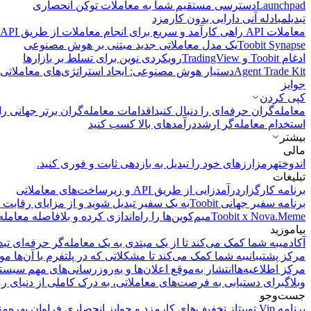
Launchpad
دسترسی مستقیم شما به معاملات توکن انحصاری
تبدیل
مبادله آنی دارایی بدون کارمزد
معاملات API
راهی کارآمد و سریع برای انجام معاملات از طریق API فراهم می‌کند.
Toobit Synapse
یک مدل معاملاتی جدید مبتنی بر هوش مصنوعی
ادغام Toobit و TradingView
رویکردی نوین برای تسلط بر بازارها
Agent Trade Kit
دستیار هوش مصنوعی: ایجاد استراتژی‌های معاملاتی 
جوایز
کپی‌ کردن
معامله‌گران حرفه‌ای را دنبال کنید
اقدامات معامله‌گران برتر جهانی را 
استخدام معامله‌گر ارشد
درآمد‌های بالا کسب کنید
بیشتر
مالی
اندوخته
رمزارزهای خود را تبدیل به بازدهی ثابت و فوری کنید.
تبلیغات
برنامه کارگزار
درآمدزایی از طریق API و زیرساخت‌های معاملاتی
برنامه سفیر جهانی Toobit
به یک سفیر تبدیل شوید و از مزایای رقابت م
Toobit x Nova.Meme
میم‌کوین‌ها را راه‌اندازی کرده و بلافاصله معامله
بیاموزید
آکادمی
به شما کمک می‌کند تا از یک مبتدی به یک معامله‌گر حرفه‌ای تبد
مرکز پشتیبانی
به شما کمک می‌کند تا مشکلاتی که در پلتفرم با آن‌ها مو
مرکز اطلاعیه‌ها
انتشار به‌موقع اعلان‌ها و به‌روزرسانی‌های مهم سیست
وبلاگ
برای دستیابی به فرصت‌های معاملاتی، به درک کاملی از دنیای رم
جست‌وجو
برنامه Vip توبیت
از تخفیف‌های کارمزد و جوایز انحصاری فراوان بهره‌من