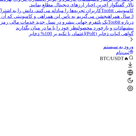
تالار گفتگو
از آخرین اخبار ارزهای دیجیتال مطلع بمانید.
کامیونیتی Toobit
کاربران تجربه‌ها را مبادله می‌کنند، دانش را به اشت
3 سال همراهی
جشن می‌گیریم به پاس این همراهی و کامیونیتی که آن 
درباره Toobit
یک پلتفرم جهانی پیشرو در نسل جدید خدمات مالی رمزا
پیشنهادات و بازخورد محصول
نظر خود را با ما در میان بگذارید
گواهی اثبات ذخایر (PoR)
اعتماد، با تکیه بر 100% ذخایر
ورود به سیستم
ثبت‌نام
🔥BTC/USDT