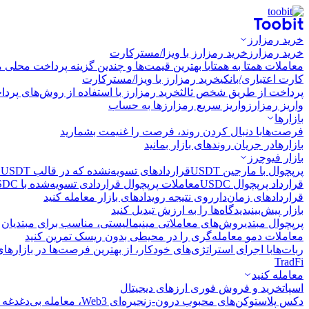
خرید رمزارز
خرید رمزارز
خرید رمزارز با ویزا/مسترکارت
معاملات همتا به همتا
با بهترین قیمت‌ها و چندین گزینه پرداخت محلی م
کارت اعتباری/بانکی
خرید رمزارز با ویزا/مسترکارت
پرداخت از طریق شخص ثالث
خرید رمزارز با استفاده از روش‌های پرد
واریز رمزارز
واریز سریع رمزارزها به حساب
بازارها
فرصت‌ها
با دنبال کردن روند، فرصت را غنیمت بشمارید
بازارها
در جریان روندهای بازار بمانید
بازار فیوچرز
پرپچوال با مارجین USDT
قراردادهای تسویه‌نشده که در قالب USDT تسویه می‌شوند
قرارداد پرپچوال USDC
معاملات پرپچوال قراردادی تسویه‌شده با USDC
قراردادهای زمان‌دار
روی نتیجه رویدادهای بازار معامله کنید
بازار پیش‌بینی
دیدگاه‌ها را به ارزش تبدیل کنید
پرپچوال مبتدی
روش‌های معاملاتی مینیمالیستی، مناسب برای مبتدیان
معاملات دمو
معامله‌گری را در محیطی بدون ریسک تمرین کنید
ربات‌ها
با اجرای استراتژی‌های خودکار، از بهترین فرصت‌ها در بازارها
TradFi
معامله کنید
اسپات
خرید و فروش فوری ارزهای دیجیتال
دکس پلاس
توکن‌های محبوب درون-زنجیره‌ای Web3، معامله بی‌دغدغه و سریع