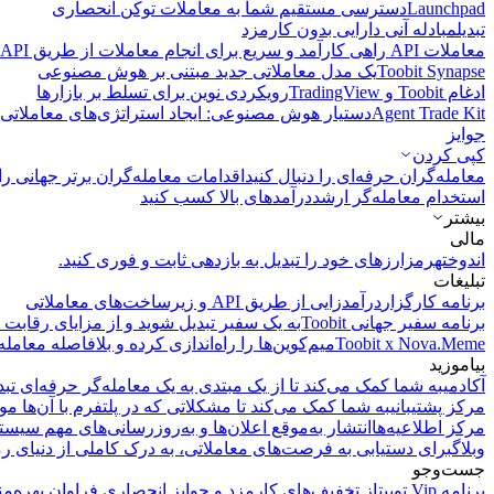
Launchpad
دسترسی مستقیم شما به معاملات توکن انحصاری
تبدیل
مبادله آنی دارایی بدون کارمزد
معاملات API
راهی کارآمد و سریع برای انجام معاملات از طریق API فراهم می‌کند.
Toobit Synapse
یک مدل معاملاتی جدید مبتنی بر هوش مصنوعی
ادغام Toobit و TradingView
رویکردی نوین برای تسلط بر بازارها
Agent Trade Kit
دستیار هوش مصنوعی: ایجاد استراتژی‌های معاملاتی 
جوایز
کپی‌ کردن
معامله‌گران حرفه‌ای را دنبال کنید
اقدامات معامله‌گران برتر جهانی را 
استخدام معامله‌گر ارشد
درآمد‌های بالا کسب کنید
بیشتر
مالی
اندوخته
رمزارزهای خود را تبدیل به بازدهی ثابت و فوری کنید.
تبلیغات
برنامه کارگزار
درآمدزایی از طریق API و زیرساخت‌های معاملاتی
برنامه سفیر جهانی Toobit
به یک سفیر تبدیل شوید و از مزایای رقابت م
Toobit x Nova.Meme
میم‌کوین‌ها را راه‌اندازی کرده و بلافاصله معامله
بیاموزید
آکادمی
به شما کمک می‌کند تا از یک مبتدی به یک معامله‌گر حرفه‌ای تبد
مرکز پشتیبانی
به شما کمک می‌کند تا مشکلاتی که در پلتفرم با آن‌ها مو
مرکز اطلاعیه‌ها
انتشار به‌موقع اعلان‌ها و به‌روزرسانی‌های مهم سیست
وبلاگ
برای دستیابی به فرصت‌های معاملاتی، به درک کاملی از دنیای رم
جست‌وجو
برنامه Vip توبیت
از تخفیف‌های کارمزد و جوایز انحصاری فراوان بهره‌من