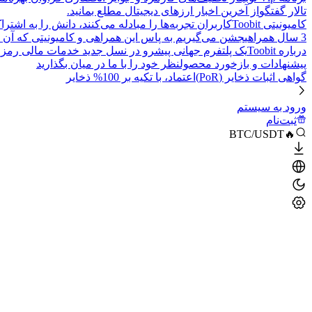
تالار گفتگو
از آخرین اخبار ارزهای دیجیتال مطلع بمانید.
کامیونیتی Toobit
کاربران تجربه‌ها را مبادله می‌کنند، دانش را به اشت
3 سال همراهی
جشن می‌گیریم به پاس این همراهی و کامیونیتی که آن 
درباره Toobit
یک پلتفرم جهانی پیشرو در نسل جدید خدمات مالی رمزا
پیشنهادات و بازخورد محصول
نظر خود را با ما در میان بگذارید
گواهی اثبات ذخایر (PoR)
اعتماد، با تکیه بر 100% ذخایر
ورود به سیستم
ثبت‌نام
🔥BTC/USDT