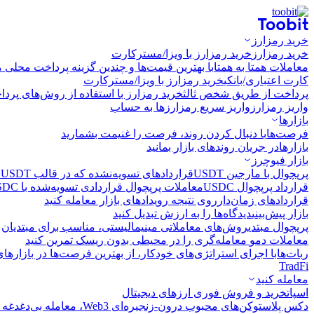
خرید رمزارز
خرید رمزارز
خرید رمزارز با ویزا/مسترکارت
معاملات همتا به همتا
با بهترین قیمت‌ها و چندین گزینه پرداخت محلی م
کارت اعتباری/بانکی
خرید رمزارز با ویزا/مسترکارت
پرداخت از طریق شخص ثالث
خرید رمزارز با استفاده از روش‌های پرد
واریز رمزارز
واریز سریع رمزارزها به حساب
بازارها
فرصت‌ها
با دنبال کردن روند، فرصت را غنیمت بشمارید
بازارها
در جریان روندهای بازار بمانید
بازار فیوچرز
پرپچوال با مارجین USDT
قراردادهای تسویه‌نشده که در قالب USDT تسویه می‌شوند
قرارداد پرپچوال USDC
معاملات پرپچوال قراردادی تسویه‌شده با USDC
قراردادهای زمان‌دار
روی نتیجه رویدادهای بازار معامله کنید
بازار پیش‌بینی
دیدگاه‌ها را به ارزش تبدیل کنید
پرپچوال مبتدی
روش‌های معاملاتی مینیمالیستی، مناسب برای مبتدیان
معاملات دمو
معامله‌گری را در محیطی بدون ریسک تمرین کنید
ربات‌ها
با اجرای استراتژی‌های خودکار، از بهترین فرصت‌ها در بازارها
TradFi
معامله کنید
اسپات
خرید و فروش فوری ارزهای دیجیتال
دکس پلاس
توکن‌های محبوب درون-زنجیره‌ای Web3، معامله بی‌دغدغه و سریع