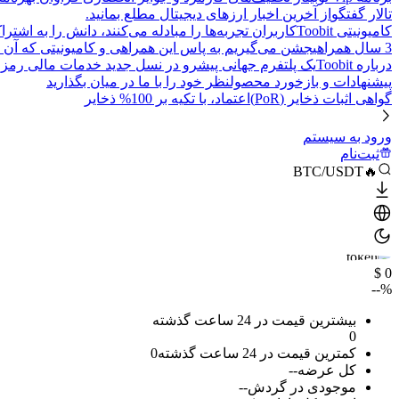
تالار گفتگو
از آخرین اخبار ارزهای دیجیتال مطلع بمانید.
کامیونیتی Toobit
کاربران تجربه‌ها را مبادله می‌کنند، دانش را به اشت
3 سال همراهی
جشن می‌گیریم به پاس این همراهی و کامیونیتی که آن 
درباره Toobit
یک پلتفرم جهانی پیشرو در نسل جدید خدمات مالی رمزا
پیشنهادات و بازخورد محصول
نظر خود را با ما در میان بگذارید
گواهی اثبات ذخایر (PoR)
اعتماد، با تکیه بر 100% ذخایر
ورود به سیستم
ثبت‌نام
🔥BTC/USDT
$ 0
--%
بیشترین قیمت در 24 ساعت گذشته
0
کمترین قیمت در 24 ساعت گذشته
0
کل عرضه
--
موجودی در گردش
--