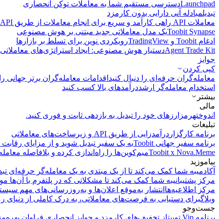
Launchpad
دسترسی مستقیم شما به معاملات توکن انحصاری
تبدیل
مبادله آنی دارایی بدون کارمزد
معاملات API
راهی کارآمد و سریع برای انجام معاملات از طریق API فراهم می‌کند.
Toobit Synapse
یک مدل معاملاتی جدید مبتنی بر هوش مصنوعی
ادغام Toobit و TradingView
رویکردی نوین برای تسلط بر بازارها
Agent Trade Kit
دستیار هوش مصنوعی: ایجاد استراتژی‌های معاملاتی 
جوایز
کپی‌ کردن
معامله‌گران حرفه‌ای را دنبال کنید
اقدامات معامله‌گران برتر جهانی را 
استخدام معامله‌گر ارشد
درآمد‌های بالا کسب کنید
بیشتر
مالی
اندوخته
رمزارزهای خود را تبدیل به بازدهی ثابت و فوری کنید.
تبلیغات
برنامه کارگزار
درآمدزایی از طریق API و زیرساخت‌های معاملاتی
برنامه سفیر جهانی Toobit
به یک سفیر تبدیل شوید و از مزایای رقابت م
Toobit x Nova.Meme
میم‌کوین‌ها را راه‌اندازی کرده و بلافاصله معامله
بیاموزید
آکادمی
به شما کمک می‌کند تا از یک مبتدی به یک معامله‌گر حرفه‌ای تبد
مرکز پشتیبانی
به شما کمک می‌کند تا مشکلاتی که در پلتفرم با آن‌ها مو
مرکز اطلاعیه‌ها
انتشار به‌موقع اعلان‌ها و به‌روزرسانی‌های مهم سیست
وبلاگ
برای دستیابی به فرصت‌های معاملاتی، به درک کاملی از دنیای رم
جست‌وجو
برنامه Vip توبیت
از تخفیف‌های کارمزد و جوایز انحصاری فراوان بهره‌من