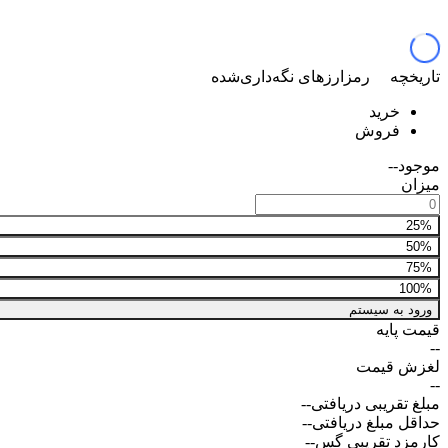
تاریخچه
رمزارزهای نگه‌داری‌شده
خرید
فروش
موجود
--
میزان
25%
50%
75%
100%
ورود به سیستم
قیمت پایه
--
لغزش قیمت
--
مبلغ تقریبی دریافتی
--
حداقل مبلغ دریافتی
--
کارمزد تقریبی گس
--