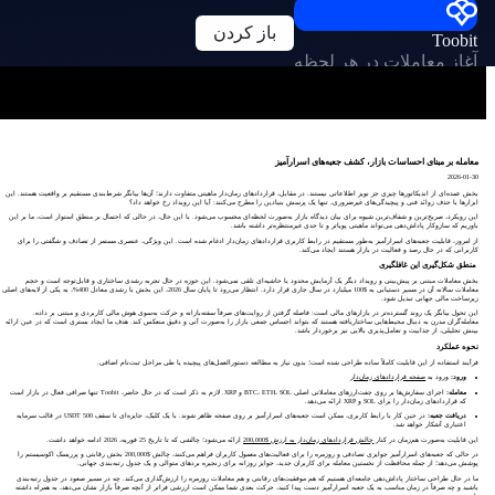
باز کردن
Toobit
آغاز معاملات در هر لحظه
معامله بر مبنای احساسات بازار، کشف جعبه‌های اسرارآمیز
2026-01-30
بخش عمده‌ای از اندیکاتورها چیزی جز نویز اطلاعاتی نیستند. در مقابل، قراردادهای زمان‌دار ماهیتی متفاوت دارند؛ آن‌ها بیانگر شرط‌بندی مستقیم بر واقعیت هستند. این
ابزارها با حذف زوائد فنی و پیچیدگی‌های غیرضروری، تنها یک پرسش بنیادین را مطرح می‌کنند: آیا این رویداد رخ خواهد داد؟
این رویکرد، صریح‌ترین و شفاف‌ترین شیوه برای بیان دیدگاه بازار به‌صورت لحظه‌ای محسوب می‌شود. با این حال، در حالی که احتمال بر منطق استوار است، ما بر این
باوریم که سازوکار پاداش‌دهی می‌تواند ماهیتی پویاتر و تا حدی غیرمنتظره‌تر داشته باشد.
از امروز، قابلیت جعبه‌های اسرارآمیز به‌طور مستقیم در رابط کاربری قراردادهای زمان‌دار ادغام شده است. این ویژگی، عنصری مستمر از تصادف و شگفتی را برای
کاربرانی که در حال رصد و فعالیت در بازار هستند ایجاد می‌کند.
منطق شکل‌گیری این غافلگیری
بخش معاملات مبتنی بر پیش‌بینی و رویداد دیگر یک آزمایش محدود یا حاشیه‌ای تلقی نمی‌شود. این حوزه در حال تجربه رشدی ساختاری و قابل‌توجه است و حجم
معاملات سالانه آن در مسیر دستیابی به $100 میلیارد در سال جاری قرار دارد. انتظار می‌رود تا پایان سال 2026، این بخش با رشدی معادل 400%، به یکی از لایه‌های اصلی
زیرساخت مالی جهانی تبدیل شود.
این تحول بیانگر یک روند گسترده‌تر در بازارهای مالی است: فاصله گرفتن از روایت‌های صرفاً سفته‌بازانه و حرکت به‌سوی هوش مالی کاربردی و مبتنی بر داده.
معامله‌گران مدرن به دنبال محیط‌هایی ساختاریافته هستند که بتواند احساس جمعی بازار را به‌صورت آنی و دقیق منعکس کند. هدف ما ایجاد بستری است که در عین ارائه
بینش تحلیلی، از جذابیت و تعامل‌پذیری بالایی نیز برخوردار باشد.
نحوه عملکرد
فرآیند استفاده از این قابلیت کاملاً ساده طراحی شده است؛ بدون نیاز به مطالعه دستورالعمل‌های پیچیده یا طی مراحل ثبت‌نام اضافی.
ورود:
ورود به
صفحه قراردادهای زمان‌دار
معامله:
اجرای سفارش‌ها بر روی جفت‌ارزهای معاملاتی اصلی BTC، ETH، SOL و XRP. لازم به ذکر است که در حال حاضر، Toobit تنها صرافی فعال در بازار است
که قراردادهای زمان‌دار را برای SOL و XRP ارائه می‌دهد.
دریافت جعبه:
در حین کار با رابط کاربری، ممکن است جعبه‌های اسرارآمیز بر روی صفحه ظاهر شوند. با یک کلیک، جایزه‌ای تا سقف 500 USDT در قالب سرمایه
اعتباری آشکار خواهد شد.
این قابلیت به‌صورت هم‌زمان در کنار
چالش قراردادهای زمان‌دار به ارزش $200,000
ارائه می‌شود؛ چالشی که تا تاریخ 25 فوریه، 2026 ادامه خواهد داشت.
در حالی که جعبه‌های اسرارآمیز جوایزی تصادفی و روزمره را برای فعالیت‌های معمول کاربران فراهم می‌کنند، چالش $200,000 بخش رقابتی و پرریسک اکوسیستم را
پوشش می‌دهد؛ از جمله محافظت از نخستین معامله برای کاربران جدید، جوایز روزانه برای زنجیره بردهای متوالی و یک جدول رتبه‌بندی جهانی.
ما در حال طراحی ساختار پاداش‌دهی جامعه‌ای هستیم که هم موفقیت‌های رقابتی و هم معاملات روزمره را ارزش‌گذاری می‌کند. چه در مسیر صعود در جدول رتبه‌بندی
باشید و چه صرفاً در زمان مناسب به یک جعبه اسرارآمیز دست پیدا کنید، حرکت بعدی شما ممکن است ارزشی فراتر از آنچه صرفاً بازار نشان می‌دهد، به همراه داشته