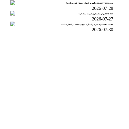
قانون CLARITY 2026: چگونه بر ارزهای دیجیتال تأثیر می‌گذارد؟
2026-07-28
TIFT 2026 برای معامله‌گران آتی چه معنا دارد؟
2026-07-27
150,000 USDT برای تجربه ربات گرید فیوچرز Toobit در انتظار شماست
2026-07-30