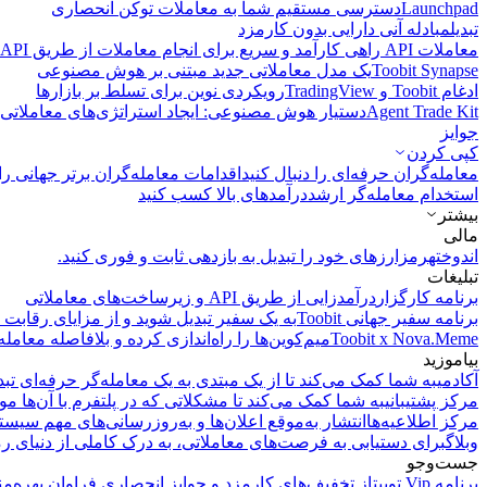
Launchpad
دسترسی مستقیم شما به معاملات توکن انحصاری
تبدیل
مبادله آنی دارایی بدون کارمزد
معاملات API
راهی کارآمد و سریع برای انجام معاملات از طریق API فراهم می‌کند.
Toobit Synapse
یک مدل معاملاتی جدید مبتنی بر هوش مصنوعی
ادغام Toobit و TradingView
رویکردی نوین برای تسلط بر بازارها
Agent Trade Kit
دستیار هوش مصنوعی: ایجاد استراتژی‌های معاملاتی 
جوایز
کپی‌ کردن
معامله‌گران حرفه‌ای را دنبال کنید
اقدامات معامله‌گران برتر جهانی را 
استخدام معامله‌گر ارشد
درآمد‌های بالا کسب کنید
بیشتر
مالی
اندوخته
رمزارزهای خود را تبدیل به بازدهی ثابت و فوری کنید.
تبلیغات
برنامه کارگزار
درآمدزایی از طریق API و زیرساخت‌های معاملاتی
برنامه سفیر جهانی Toobit
به یک سفیر تبدیل شوید و از مزایای رقابت م
Toobit x Nova.Meme
میم‌کوین‌ها را راه‌اندازی کرده و بلافاصله معامله
بیاموزید
آکادمی
به شما کمک می‌کند تا از یک مبتدی به یک معامله‌گر حرفه‌ای تبد
مرکز پشتیبانی
به شما کمک می‌کند تا مشکلاتی که در پلتفرم با آن‌ها مو
مرکز اطلاعیه‌ها
انتشار به‌موقع اعلان‌ها و به‌روزرسانی‌های مهم سیست
وبلاگ
برای دستیابی به فرصت‌های معاملاتی، به درک کاملی از دنیای رم
جست‌وجو
برنامه Vip توبیت
از تخفیف‌های کارمزد و جوایز انحصاری فراوان بهره‌من