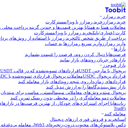
خرید رمزارز
خرید رمزارز
خرید رمزارز با ویزا/مسترکارت
معاملات همتا به همتا
با بهترین قیمت‌ها و چندین گزینه پرداخت محلی م
کارت اعتباری/بانکی
خرید رمزارز با ویزا/مسترکارت
پرداخت از طریق شخص ثالث
خرید رمزارز با استفاده از روش‌های پرد
واریز رمزارز
واریز سریع رمزارزها به حساب
بازارها
فرصت‌ها
با دنبال کردن روند، فرصت را غنیمت بشمارید
بازارها
در جریان روندهای بازار بمانید
بازار فیوچرز
پرپچوال با مارجین USDT
قراردادهای تسویه‌نشده که در قالب USDT تسویه می‌شوند
قرارداد پرپچوال USDC
معاملات پرپچوال قراردادی تسویه‌شده با USDC
قراردادهای زمان‌دار
روی نتیجه رویدادهای بازار معامله کنید
بازار پیش‌بینی
دیدگاه‌ها را به ارزش تبدیل کنید
پرپچوال مبتدی
روش‌های معاملاتی مینیمالیستی، مناسب برای مبتدیان
معاملات دمو
معامله‌گری را در محیطی بدون ریسک تمرین کنید
ربات‌ها
با اجرای استراتژی‌های خودکار، از بهترین فرصت‌ها در بازارها
TradFi
معامله کنید
اسپات
خرید و فروش فوری ارزهای دیجیتال
دکس پلاس
توکن‌های محبوب درون-زنجیره‌ای Web3، معامله بی‌دغدغه و سریع