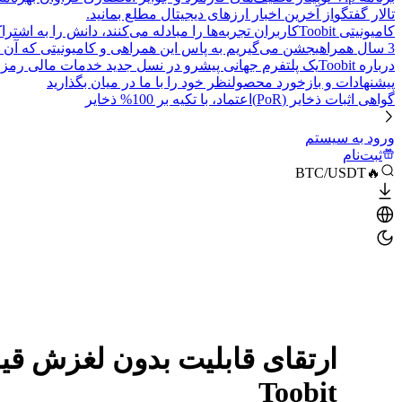
تالار گفتگو
از آخرین اخبار ارزهای دیجیتال مطلع بمانید.
کامیونیتی Toobit
کاربران تجربه‌ها را مبادله می‌کنند، دانش را به اشت
3 سال همراهی
جشن می‌گیریم به پاس این همراهی و کامیونیتی که آن 
درباره Toobit
یک پلتفرم جهانی پیشرو در نسل جدید خدمات مالی رمزا
پیشنهادات و بازخورد محصول
نظر خود را با ما در میان بگذارید
گواهی اثبات ذخایر (PoR)
اعتماد، با تکیه بر 100% ذخایر
ورود به سیستم
ثبت‌نام
🔥BTC/USDT
ارتقای قابلیت بدون لغزش قیم
Toobit