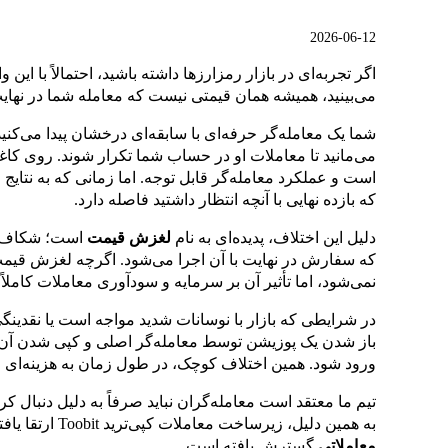
2026-06-12
اگر تجربه‌ای در بازار رمزارزها داشته باشید، احتمالاً با 
می‌بینید، همیشه همان قیمتی نیست که معامله شما در نهایت
شما یک معامله‌گر حرفه‌ای با سابقه‌ای درخشان پیدا می‌کنی
می‌مانید تا معاملات او در حساب شما تکرار شوند. روی کاغذ
است و عملکرد معامله‌گر قابل توجه. اما زمانی که به نتایج
که بازده نهایی با آنچه انتظار داشتید فاصله دارد.
دلیل این اختلاف، پدیده‌ای به نام
لغزش قیمت
است؛ شکاف ن
که سفارش در نهایت با آن اجرا می‌شود. اگرچه لغزش قیمت
نمی‌شود، اما تأثیر آن بر سرمایه و سودآوری معاملات کاملا
در شرایطی که بازار با نوسانات شدید مواجه است یا نقدینگ
باز شدن یک پوزیشن توسط معامله‌گر اصلی و کپی شدن آن د
ورود شود. همین اختلاف کوچک، در طول زمان به هزینه‌ای ق
تیم ما معتقد است معامله‌گران نباید صرفاً به دلیل دنبال ک
به همین دلیل، زیرساخت معاملات کپی‌ترید Toobit ارتقا یافته و قابلیت
معاملاتی
گسترش یافته است.