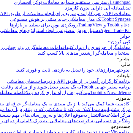
Launchpad
دسترسی مستقیم شما به معاملات توکن انحصاری
تبدیل
مبادله آنی دارایی بدون کارمزد
معاملات API
راهی کارآمد و سریع برای انجام معاملات از طریق API فراهم می‌کند.
Toobit Synapse
یک مدل معاملاتی جدید مبتنی بر هوش مصنوعی
ادغام Toobit و TradingView
رویکردی نوین برای تسلط بر بازارها
Agent Trade Kit
دستیار هوش مصنوعی: ایجاد استراتژی‌های معاملاتی 
جوایز
کپی‌ کردن
معامله‌گران حرفه‌ای را دنبال کنید
اقدامات معامله‌گران برتر جهانی را 
استخدام معامله‌گر ارشد
درآمد‌های بالا کسب کنید
بیشتر
مالی
اندوخته
رمزارزهای خود را تبدیل به بازدهی ثابت و فوری کنید.
تبلیغات
برنامه کارگزار
درآمدزایی از طریق API و زیرساخت‌های معاملاتی
برنامه سفیر جهانی Toobit
به یک سفیر تبدیل شوید و از مزایای رقابت م
Toobit x Nova.Meme
میم‌کوین‌ها را راه‌اندازی کرده و بلافاصله معامله
بیاموزید
آکادمی
به شما کمک می‌کند تا از یک مبتدی به یک معامله‌گر حرفه‌ای تبد
مرکز پشتیبانی
به شما کمک می‌کند تا مشکلاتی که در پلتفرم با آن‌ها مو
مرکز اطلاعیه‌ها
انتشار به‌موقع اعلان‌ها و به‌روزرسانی‌های مهم سیست
وبلاگ
برای دستیابی به فرصت‌های معاملاتی، به درک کاملی از دنیای رم
جست‌وجو
برنامه Vip توبیت
از تخفیف‌های کارمزد و جوایز انحصاری فراوان بهره‌من