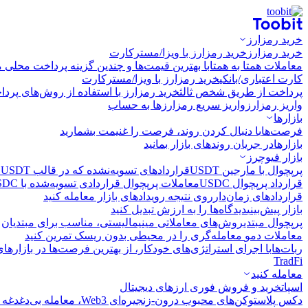
خرید رمزارز
خرید رمزارز
خرید رمزارز با ویزا/مسترکارت
معاملات همتا به همتا
با بهترین قیمت‌ها و چندین گزینه پرداخت محلی م
کارت اعتباری/بانکی
خرید رمزارز با ویزا/مسترکارت
پرداخت از طریق شخص ثالث
خرید رمزارز با استفاده از روش‌های پرد
واریز رمزارز
واریز سریع رمزارزها به حساب
بازارها
فرصت‌ها
با دنبال کردن روند، فرصت را غنیمت بشمارید
بازارها
در جریان روندهای بازار بمانید
بازار فیوچرز
پرپچوال با مارجین USDT
قراردادهای تسویه‌نشده که در قالب USDT تسویه می‌شوند
قرارداد پرپچوال USDC
معاملات پرپچوال قراردادی تسویه‌شده با USDC
قراردادهای زمان‌دار
روی نتیجه رویدادهای بازار معامله کنید
بازار پیش‌بینی
دیدگاه‌ها را به ارزش تبدیل کنید
پرپچوال مبتدی
روش‌های معاملاتی مینیمالیستی، مناسب برای مبتدیان
معاملات دمو
معامله‌گری را در محیطی بدون ریسک تمرین کنید
ربات‌ها
با اجرای استراتژی‌های خودکار، از بهترین فرصت‌ها در بازارها
TradFi
معامله کنید
اسپات
خرید و فروش فوری ارزهای دیجیتال
دکس پلاس
توکن‌های محبوب درون-زنجیره‌ای Web3، معامله بی‌دغدغه و سریع