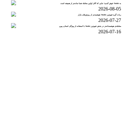
به Toobit خوش آمدید؛ جایی که آغاز اولین معامله شما ساده‌تر از همیشه است
2026-08-05
ربات گرید فیوچرز Toobit؛ هوشمندتر از ریزش‌های بازار
2026-07-27
معامله‌ی هوشمندانه‌تر در بخش فیوچرز Toobit با استفاده از ویژگی استاپ پیرو
2026-07-16