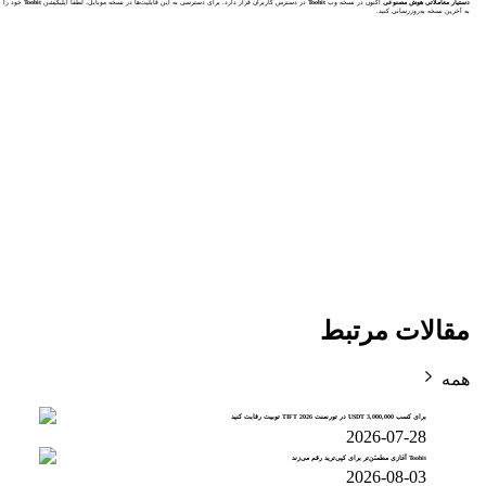
دستیار معاملاتی هوش مصنوعی
اکنون در نسخه وب
Toobit
در دسترس کاربران قرار دارد. برای دسترسی به این قابلیت‌ها در نسخه موبایل، لطفاً اپلیکیشن
Toobit
خود را
به آخرین نسخه به‌روزرسانی کنید.
مقالات مرتبط
همه
برای کسب 3,000,000 USDT در تورنمنت TIFT 2026 تو‌بیت رقابت کنید
2026-07-28
Toobit آغازی مطمئن‌تر برای کپی‌ترید رقم می‌زند
2026-08-03