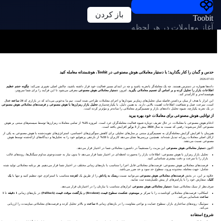
باز کردن
Toobit
آغاز معاملات در هر لحظه
حدس و گمان را کنار بگذارید؛ با دستیار معاملاتی هوش مصنوعی در Toobit، هوشمندانه معامله کنید
2026-07-03
داده‌ها همواره در دسترس هستند. چه یک معامله‌گر باتجربه باشید و چه در ابتدای مسیر فعالیت خود قرار داشته باشید، چالش اصلی تغییری نمی‌کند:
چگونه حجم عظیم
اطلاعات بازار را تحلیل کرده و بر اساس آن تصمیم معاملاتی بگیرید.
امروز،
دستیار معاملاتی هوش مصنوعی
معرفی می‌شود تا این فرآیند را برای شما سریع‌تر،
هوشمندانه‌تر و کارآمدتر کند.
این ابزار با هدف از میان برداشتن فاصله میان تحلیل‌های زمان‌بر نمودارها و اجرای معاملات طراحی شده است. تیم ما به‌خوبی می‌داند که در بازاری که
24 ساعته
فعال
است، سرعت عمل و شفافیت اطلاعات اهمیت بالایی دارند. به همین دلیل، با یکپارچه‌سازی
تحلیل بازار رمزارزها با هوش مصنوعی
و
فرصت‌های معاملاتی هوش مصنوعی
در یک تجربه یکپارچه، شیوه تحلیل داده‌های بازار و تصمیم‌گیری معاملاتی را ساده‌تر و مؤثرتر کرده است.
از توانایی هوش مصنوعی برای معاملات خود بهره ببرید
ادغام هوش مصنوعی با معاملات، در حال تعریف دوباره شیوه فعالیت معامله‌گران خرد است. امروزه
25%
از تمامی معاملات رمزارزها توسط سیستم‌های مبتنی بر هوش
مصنوعی آغاز می‌شوند؛ رقمی که نسبت به سال
2024
بیش از
3 برابر
افزایش یافته است.
هم‌زمان با افزایش گرایش معامله‌گران به تصمیم‌گیری مبتنی بر مدل‌های تحلیلی برای کاهش سوگیری‌های احساسی، استراتژی‌های تقویت‌شده با هوش مصنوعی به یکی از
ارکان اصلی معاملات روزانه تبدیل شده‌اند. همچنین بررسی‌ها نشان می‌دهد کاربران تا
33%
از بازدهی پرتفولیو خود را به تحلیل‌ها و دیدگاه‌های ارائه‌شده توسط هوش
مصنوعی نسبت می‌دهند.
اکنون
دستیار معاملاتی هوش مصنوعی
این مزیت را مستقیماً در داشبورد معاملاتی شما در اختیار قرار می‌دهد.
تحلیل بازار رمزارز با هوش مصنوعی: اطلاعات بازار را به‌صورت لحظه‌ای در اختیار شما قرار می‌دهد تا بدون نیاز به جست‌وجوی مداوم سیگنال‌ها، روندهای غالب
بازار را با سرعت و دقت بیشتری شناسایی کنید.
فرصت‌های معاملاتی هوش مصنوعی: فرصت‌های معاملاتی قابل‌ اجرا را متناسب با بازه‌های زمانی مختلف در اختیار شما قرار می‌دهیم. هر برنامه معاملاتی تولید شده
شامل: جهت معامله، محدوده ورود، سطوح حد سود و حد ضرر می‌باشد.
علاوه بر این، در بخش
فرصت‌های معاملاتی هوش مصنوعی
می‌توانید نسبت
ریسک به پاداش
را از طریق یک
لغزنده
متناسب با استراتژی خود تنظیم کنید و تنها با
یک
کلیک
، سفارش خود را با پارامترهای از پیش تکمیل‌شده ثبت نمایید.
صرف‌نظر از سبک معاملاتی شما،
دستیار معاملاتی هوش مصنوعی
ابزارهای متناسب با نیازتان را در اختیارتان قرار می‌دهد.
اسکالپ: فرصت‌های معاملاتی کوتاه‌مدت را با تمرکز بر
مومنتوم
،
شکست سطوح قیمت (Breakout)
و
بازگشت موقت قیمت (Pullback)
در بازه‌های زمانی
1 دقیقه
تا
1
ساعت
شناسایی می‌کند.
سوئینگ: روندهای ساختاری بازار، سطوح حمایت و نواحی مقاومت را در بازه‌های زمانی
4 ساعت
و بالاتر تحلیل کرده و فرصت‌های معاملاتی میان‌مدت را ارزیابی
می‌کند.
شروع استفاده